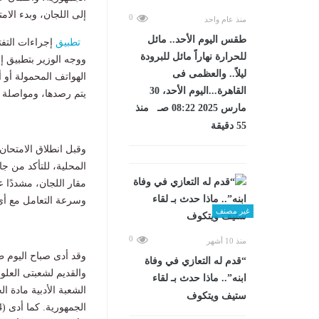
إلى اللجان، وبدء الام
0
منذ عام واحد
طقس اليوم الأحد.. مائل
تطبيق
إجراءات التف
للحرارة نهاراً مائل للبرودة
ووجه الوزير بتطبيق إ
ليلاً.. والعظمى فى
الهواتف المحمولة أو أ
القاهرة...اليوم الأحد، 30
يتم رصدها، ومواصلة ا
مارس 2025 08:22 صـ منذ
55 دقيقة
وقبل انطلاق الامتحان،
المحلية، للتأكد من جا
مقار اللجان، مشددًا 
وسرعة التعامل مع أي
غير مصنف
0
منذ 10 أشهر
“قدم له التعازي في وفاة
ابنه”.. ماذا حدث بـ لقاء
ستيف ويتكوف