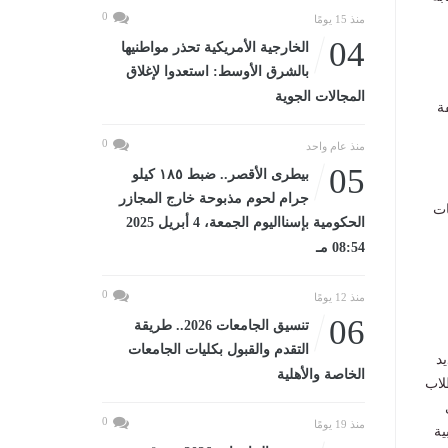
0
منذ 15 يومًا
04
الخارجية الأمريكية تحذر مواطنيها
بالشرق الأوسط: استعدوا لإغلاق
المجالات الجوية
ة
0
منذ عام واحد
05
بيطرى الأقصر.. ضبط ١٨٥ كيلو
جرام لحوم مذبوحة خارج المجازر
ات
الحكومية بإسنااليوم الجمعة، 4 أبريل 2025
08:54 مـ
0
منذ 12 يومًا
06
تنسيق الجامعات 2026.. طريقة
التقدم والقبول بكليات الجامعات
 النظام الجديد
الخاصة والأهلية
البة، وأدي طلاب
وى
0
منذ 19 يومًا
بية