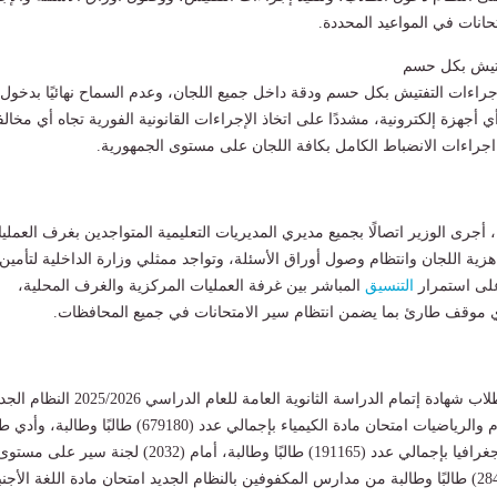
تحانات في المواعيد المحددة.
تيش بكل حسم
جراءات التفتيش بكل حسم ودقة داخل جميع اللجان، وعدم السماح نهائيًا بدخول
ي أجهزة إلكترونية، مشددًا على اتخاذ الإجراءات القانونية الفورية تجاه أي مخالف
جراءات الانضباط الكامل بكافة اللجان على مستوى الجمهورية.
 أجرى الوزير اتصالًا بجميع مديري المديريات التعليمية المتواجدين بغرف العملي
هزية اللجان وانتظام وصول أوراق الأسئلة، وتواجد ممثلي وزارة الداخلية لتأمين
على استمرار
التنسيق
المباشر بين غرفة العمليات المركزية والغرف المحلية،
 موقف طارئ بما يضمن انتظام سير الامتحانات في جميع المحافظات.
وقد أدى صباح اليوم طلاب شهادة إتمام الدراسة الثانوية العامة للعام الدراسي 2025/2026
والقديم لشعبتى العلوم والرياضيات امتحان مادة الكيمياء بإجمالي عدد (679180) طالبًا وط
الشعبة الأدبية مادة الجغرافيا بإجمالي عدد (191165) طالبًا وطالبة، أمام (2032) لجنة سير على مست
الجمهورية. كما أدى (284) طالبًا وطالبة من مدارس المكفوفين بالنظام الجديد امتحان مادة اللغة الأجن