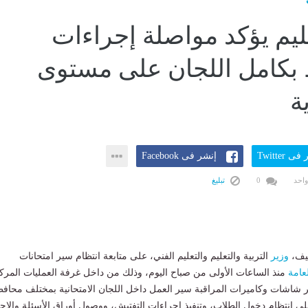
عليم يؤكد مواصلة إجراءات
 بكامل اللجان على مستوى
ة
ى Twitter
إنشر فى Facebook
واحد
0
تبليغ
يف،
وزير
التربية والتعليم والتعليم الفني، على متابعة انتظام سير امتحانات
لعامة
منذ الساعات الأولى من صباح اليوم، وذلك من داخل غرفة العمليات المرك
بر شاشات وكاميرات المراقبة سير العمل داخل اللجان الامتحانية بمختلف محاف
ى انتظام دخول الطلاب، وتنفيذ إجراءات التفتيش، ووصول أوراق الأسئلة والإجا