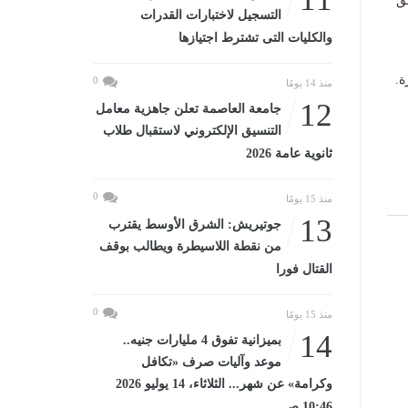
ق
التسجيل لاختبارات القدرات
والكليات التى تشترط اجتيازها
ة.
0
منذ 14 يومًا
12
جامعة العاصمة تعلن جاهزية معامل
التنسيق الإلكتروني لاستقبال طلاب
ثانوية عامة 2026
0
منذ 15 يومًا
13
جوتيريش: الشرق الأوسط يقترب
من نقطة اللاسيطرة ويطالب بوقف
القتال فورا
0
منذ 15 يومًا
14
بميزانية تفوق 4 مليارات جنيه..
موعد وآليات صرف «تكافل
وكرامة» عن شهر... الثلاثاء، 14 يوليو 2026
10:46 صـ