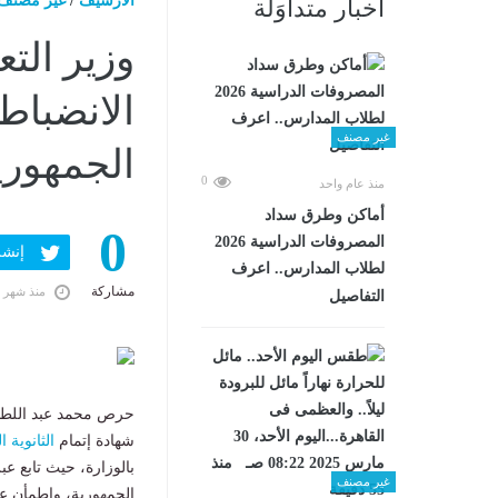
الارشيف
/
غير مصنف
أخبار متداوَلة
وزير الت
الانضباط
غير مصنف
الجمهوري
0
منذ عام واحد
أماكن وطرق سداد
0
المصروفات الدراسية 2026
إنشر ف
لطلاب المدارس.. اعرف
مشاركة
منذ شهر 
التفاصيل
حرص محمد عبد اللط
شهادة إتمام
الثانوية ا
بالوزارة، حيث تابع ع
غير مصنف
الجمهورية، واطمأن عل