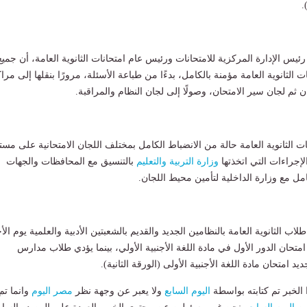
.
رئيس الإدارة المركزية للامتحانات ورئيس عام امتحانات الثانوية العامة، أن جميع
 الثانوية العامة مؤمنة بالكامل، بدءًا من طباعة الأسئلة، مرورًا بنقلها إلى مرا
 ثم لجان سير الامتحان، وصولًا إلى لجان النظام والمراقبة.
ات الثانوية العامة حالة من الانضباط الكامل بمختلف اللجان الامتحانية على مس
إجراءات التي اتخذتها
وزارة التربية والتعليم
بالتنسيق مع المحافظات والجهات
امل مع وزارة الداخلية لتأمين محيط اللجان.
اب الثانوية العامة بالنظامين الجديد والقديم بالشعبتين الأدبية والعلمية يوم الأ
لموافق 5 يوليو 2026 امتحان الدور الأول في مادة اللغة الأجنبية الأولي، بينما يؤدي طلاب مدارس
يد امتحان مادة اللغة الأجنبية الأولى (الورقة الثانية).
لخبر تم كتابته بواسطة
اليوم السابع
ولا يعبر عن وجهة نظر
مصر اليوم
وانما تم