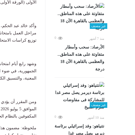
الأولى (الورقة الأولى)
وأكد خالد عبد الحكم، 
غير مصنف
مراحل العمل بامتحانات
0
منذ 7 أشهر
توزيع كراسات الامتحان
الأرصاد: سحب وأمطار
متفاوتة على هذه المناطق..
والعظمى بالقاهرة الآن 18
وشهد رابع أيام امتحان
درجة
الجمهورية، في ضوء ال
المعنية، والتنسيق الك
ومن المقرر أن يؤدي طل
غير مصنف
ا
المكفوفين بالنظام الجد
0
منذ 10 أشهر
نتنياهو: وفد إسرائيلي برئاسة
ملحوظة: مضمون هذا ا
ديرمر يصل مصر غدا