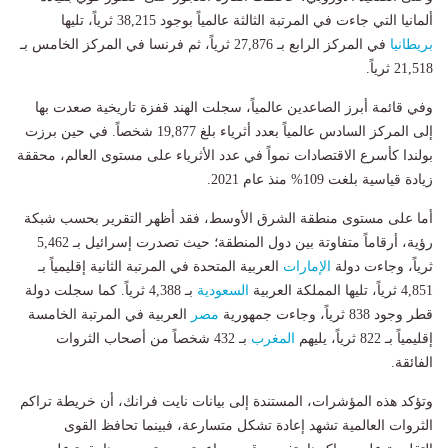
ألمانيا التي جاءت في المرتبة الثالثة عالمياً بوجود 38,215 ثرياً، تليها
بريطانيا
في المركز الرابع بـ 27,876 ثرياً، ثم فرنسا في المركز الخامس بـ
21,518 ثرياً.
وفي قائمة أبرز الصاعدين عالمياً، سجلت الهند قفزة تاريخية صعدت بها
إلى المركز السادس عالمياً بعدد أثرياء بلغ 19,877 شخصاً. في حين برزت
بولندا كأسرع الاقتصادات نمواً في عدد الأثرياء على مستوى العالم، محققة
زيادة قياسية بلغت 109% منذ عام 2021.
أما على مستوى منطقة الشرق الأوسط، فقد أظهر التقرير بحسب شبكة
رؤية، أرقاماً متفاوتة بين دول المنطقة؛ حيث تصدرت إسرائيل بـ 5,462
ثرياً، وجاءت دولة
الإمارات
العربية المتحدة في المرتبة الثانية إقليمياً بـ
4,851 ثرياً، تليها المملكة العربية
السعودية
بـ 4,388 ثرياً. كما سجلت دولة
قطر وجود 838 ثرياً، وجاءت جمهورية
مصر
العربية في المرتبة الخامسة
إقليمياً بـ 822 ثرياً، يليهم
المغرب
بـ 432 شخصاً من أصحاب الثروات
الفائقة.
وتؤكد هذه المؤشرات، المستندة إلى بيانات نايت فرانك، أن خريطة تراكم
الثروات العالمية تشهد إعادة تشكل متسارعة، فبينما تحافظ القوى