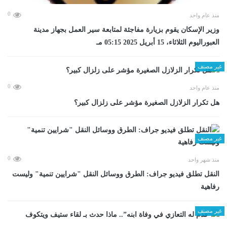
0
منذ عام واحد
وزير الإسكان يقوم بزيارة مفاجئة لمتابعة سير العمل بجهاز مدينة
العبوراليوم الثلاثاء، 15 أبريل 2025 05:15 مـ
غير مصنف
0
منذ عام واحد
هل تكرار الزلازل الصغيرة مؤشر على زلزال كبير؟
غير مصنف
0
منذ شهر واحد
​النقل تطلق فيديو جراف: الطرق ووسائل النقل "شرايين تنمية" وليست
رفاهية
غير مصنف