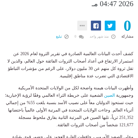
2026 04:47 مـ
0
مشاركة
منذ شهر واحد
0
تبليغ
كشف أحدث البيانات العالمية الصادرة في تقرير الثروة لعام 2026 عن
استمرار الارتفاع في أعداد أصحاب الثروات الفائقة حول العالم، والذين لا
تقل ثروة كل منهم عن 30 مليون دولار، على الرغم من مؤشرات التباطؤ
الاقتصادي التي تضرب عدة مناطق إقليمية.
وأظهرت البيانات هيمنة واضحة لكل من الولايات المتحدة الأمريكية
وجمهورية
الصين
الشعبية على خريطة الثراء العالمي وفقًا لرؤية الإخبارية؛
حيث تستحوذ الدولتان معاً على نصيب الأسد بنسبة بلغت 55% من إجمالي
أثرياء العالم. وجاءت الولايات المتحدة في المرتبة الأولى عالمياً باحتضانها
251,352 ثرياً، تليها الصين في المرتبة الثانية بفارق ملحوظ مسجلة
121,677 شخصاً من أصحاب الثروات الفائقة.
وعلى الصعيد الأوروبي، حافظت القارة العجوز على حضور قوي بقيادة