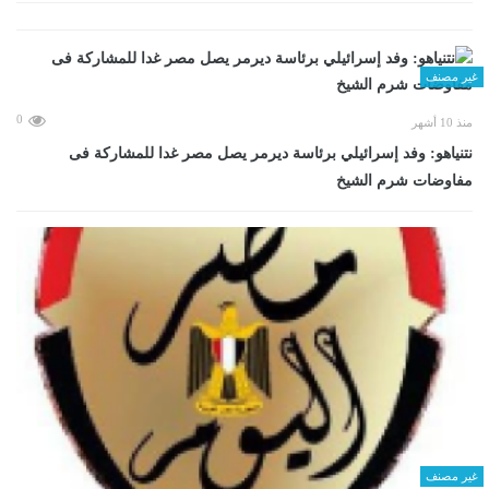
غير مصنف
0
منذ 10 أشهر
نتنياهو: وفد إسرائيلي برئاسة ديرمر يصل مصر غدا للمشاركة فى
مفاوضات شرم الشيخ
غير مصنف