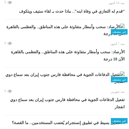
0
منذ 10 أشهر
“قدم له التعازي في وفاة ابنه”.. ماذا حدث بـ لقاء ستيف ويتكوف
غير مصنف
0
منذ 7 أشهر
الأرصاد: سحب وأمطار متفاوتة على هذه المناطق.. والعظمى بالقاهرة
الآن 18 درجة
غير مصنف
0
منذ شهرين
تفعيل الدفاعات الجوية في محافظة فارس جنوب إيران بعد سماع دوي
انفجار
غير مصنف