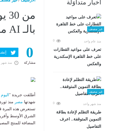
الارشيف
/
غير مصنف
أخبار متداوَلة
من 
بالـ AI ملحمة توطين صناعة الجلود بمصر
غير مصنف
0
منذ عام واحد
0
تعرف على مواعيد القطارات
إنشر ف
على خط القاهرة الإسكندرية
مشاركة
منذ شهر 
والعكس
غير مصنف
أطلقت جريدة "
اليوم 
شهدتها
مصر
0
منذ شهر واحد
تستعرض هذه المرة قص
طريقة التظلم لإعادة بطاقة
الشرق الأوسط وأفريقي
التموين المتوقفة.. اعرف
المضافة للمنتج المصر
التفاصيل