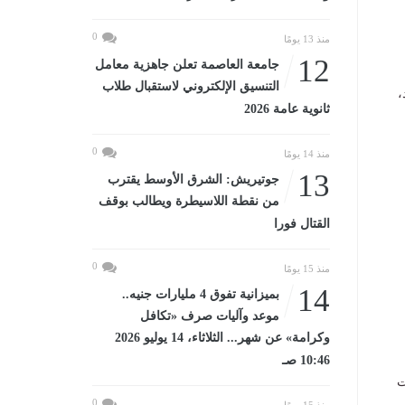
0
منذ 13 يومًا
12
جامعة العاصمة تعلن جاهزية معامل
التنسيق الإلكتروني لاستقبال طلاب
،
ثانوية عامة 2026
0
منذ 14 يومًا
13
جوتيريش: الشرق الأوسط يقترب
من نقطة اللاسيطرة ويطالب بوقف
القتال فورا
0
منذ 15 يومًا
14
بميزانية تفوق 4 مليارات جنيه..
موعد وآليات صرف «تكافل
وكرامة» عن شهر... الثلاثاء، 14 يوليو 2026
10:46 صـ
ت
0