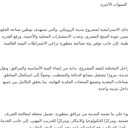
لسنوات الأخيرة.
لأهداف الاستراتيجية لمشروع مدينة الروبيكي، والتي تستهدف توطين صناعة الجلود
سين جودة المنتج المصري، وجذب الاستثمارات المحلية والأجنبية، ورفع القدرة
طنية، إلى جانب توفير بيئة صناعية متطورة تراعي الاشتراطات البيئية العالمية.
ل المختلفة لتنفيذ المشروع، بداية من إنشاء البنية الأساسية والمرافق، ونقل
لجديدة، مرورًا بتشغيل مصانع الدباغة والتشطيب، وصولًا إلى استكمال المناطق
اعات المغذية وتصنيع المنتجات الجلدية النهائية، بما يحقق التكامل بين جميع
اخل مدينة واحدة.
ضوء على ما تضمه المدينة من مرافق متطورة، تشمل محطة لمعالجة الصرف
ية، ومركزًا للتكنولوجيا والابتكار، ومركزًا للتدريب المهني، إلى جانب الخدما
تأهيل العمالة ورفع كفاءة الصناعة وفق أحدث النظم العالمية.