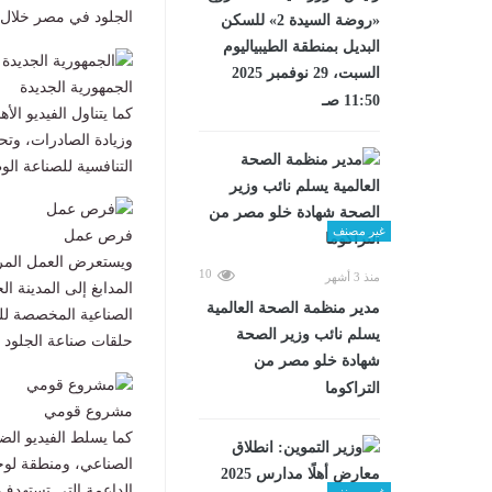
الجلود في مصر خلال ا
«روضة السيدة 2» للسكن
البديل بمنطقة الطيبياليوم
السبت، 29 نوفمبر 2025
الجمهورية الجديدة
11:50 صـ
كما يتناول الفيديو ا
وزيادة الصادرات، وتح
التنافسية للصناعة الو
غير مصنف
فرص عمل
ويستعرض العمل المراح
10
منذ 3 أشهر
المدابغ إلى المدينة ا
مدير منظمة الصحة العالمية
الصناعية المخصصة للصن
يسلم نائب وزير الصحة
حلقات صناعة الجلود د
شهادة خلو مصر من
التراكوما
مشروع قومي
كما يسلط الفيديو ال
الصناعي، ومنطقة لوجست
الداعمة التي تستهدف 
غير مصنف