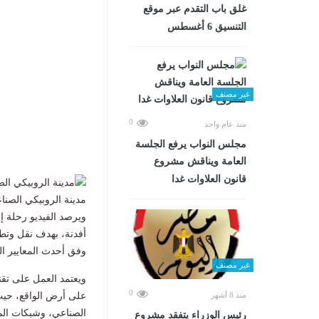
غلق باب التقدم عبر موقع
التنسيق 6 أغسطس
غير مصنف
0
منذ عام واحد
مجلس النواب يرفع الجلسة
العامة ويناقش مشروع
قانون العلاوات غدا
مدينة الروبيكي الصناع
أفدنة، بهدف نقل وتط
وفق أحدث المعايير ال
غير مصنف
ويعتمد العمل على تقن
0
على أرض الواقع، حيث
منذ 8 أشهر
الصناعي، وشبكات الم
رئيس الوزراء يتفقد مشروع