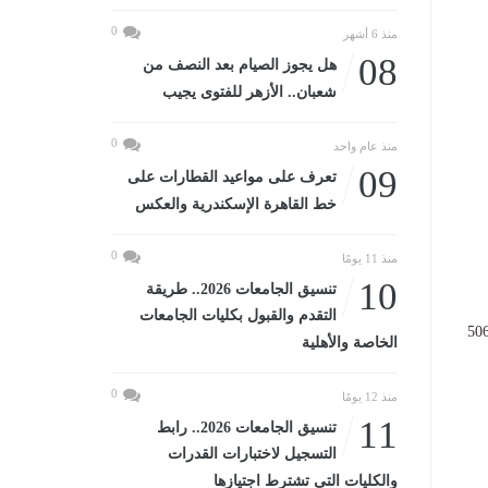
0
منذ 6 أشهر
08
هل يجوز الصيام بعد النصف من
شعبان.. الأزهر للفتوى يجيب
0
منذ عام واحد
09
تعرف على مواعيد القطارات على
خط القاهرة الإسكندرية والعكس
0
منذ 11 يومًا
10
تنسيق الجامعات 2026.. طريقة
التقدم والقبول بكليات الجامعات
ديو رحلة إنشاء المدينة الصناعية المتكاملة، التي أقيمت بمدينة بدر على مساحة تمتد لنحو 506
الخاصة والأهلية
0
منذ 12 يومًا
11
تنسيق الجامعات 2026.. رابط
التسجيل لاختبارات القدرات
والكليات التى تشترط اجتيازها