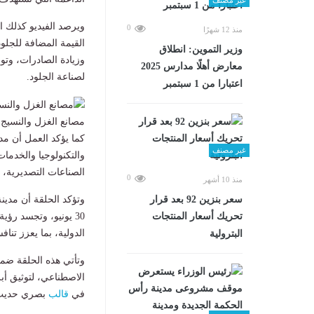
ويرصد الفيديو كذلك ا
0
منذ 12 شهرًا
القيمة المضافة للجلو
وزير التموين: انطلاق
وزيادة الصادرات، وتو
معارض أهلًا مدارس 2025
لصناعة الجلود.
اعتبارا من 1 سبتمبر
مصانع الغزل والنسيج
كما يؤكد العمل أن مدي
غير مصنف
والتكنولوجيا والخدمات
الصناعات التصديرية، و
0
منذ 10 أشهر
وتؤكد الحلقة أن مدينة
سعر بنزين 92 بعد قرار
30 يونيو، وتجسد رؤي
تحريك أسعار المنتجات
الدولية، بما يعزز تنا
البترولية
وتأتي هذه الحلقة ضمن
الاصطناعي، لتوثيق أب
في
قالب
بصري حديث ي