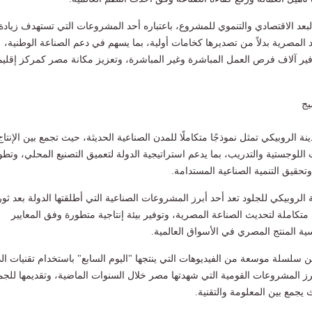
لبعد الاقتصادي والتنموي للمشروع، باعتباره أحد المشروعات التي تستهدف زيادة
د المصرية بدلاً من تصديرها كخامات أولية، بما يسهم في دعم الصناعة الوطنية،
فير آلاف فرص العمل المباشرة وغير المباشرة، وتعزيز مكانة مصر كمركز إقلي
نة الروبيكي تمثل نموذجًا متكاملًا للمدن الصناعية الحديثة، حيث تجمع بين الإنتاج
 اللوجستية والتدريب، بما يدعم استراتيجية الدولة لتعميق التصنيع المحلي، وتطو
تحقيق التنمية الصناعية المستدامة.
 الروبيكي للجلود تعد أحد أبرز المشروعات الصناعية التي أطلقتها الدولة بعد ثور
ة متكاملة لتحديث الصناعة المصرية، وتوفير بيئة إنتاجية متطورة وفق المعايير
فسية المنتج المصري في الأسواق العالمية.
 سلسلة موسعة من الفيديوهات التي ينتجها "اليوم السابع" باستخدام تقنيات الذ
رز المشروعات القومية التي شهدتها مصر خلال السنوات الماضية، وتقديمها للجم
جمع بين المعلومة والتقنية.