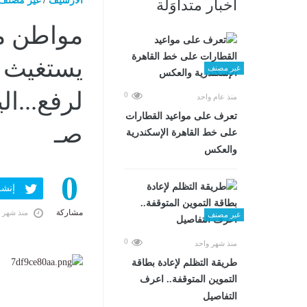
الارشيف
/
غير مصنف
أخبار متداوَلة
مواطن من
يستغيث ب
غير مصنف
0
منذ عام واحد
تعرف على مواعيد القطارات
صـ
على خط القاهرة الإسكندرية
والعكس
0
إنشر ف
مشاركة
منذ شهر 
غير مصنف
0
منذ شهر واحد
طريقة التظلم لإعادة بطاقة
التموين المتوقفة.. اعرف
التفاصيل