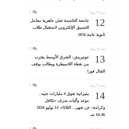
0
منذ 13 يومًا
12
جامعة العاصمة تعلن جاهزية معامل
التنسيق الإلكتروني لاستقبال طلاب
ثانوية عامة 2026
0
منذ 15 يومًا
13
جوتيريش: الشرق الأوسط يقترب
من نقطة اللاسيطرة ويطالب بوقف
القتال فورا
0
منذ 15 يومًا
14
بميزانية تفوق 4 مليارات جنيه..
موعد وآليات صرف «تكافل
وكرامة» عن شهر... الثلاثاء، 14 يوليو 2026
10:46 صـ
0