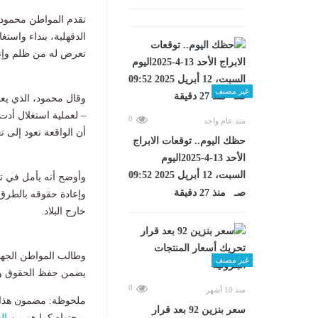
تقدم المواطن محمود م
الدقهلية، بنداء واستغ
تعرض له من ظلم وإن
غير مصنف
وقال محمود، الذي يع
– لعملية استغلال أدت 
0
منذ عام واحد
أن الواقعة تعود إلى 
حظك اليوم.. توقعات الابراج
الأحد 13-4-2025اليوم
السبت، 12 أبريل 2025 09:52
وأوضح أنه يأمل في تد
صـ منذ 27 دقيقة
وإعادة حقوقه بالطرق 
خارج البلاد.
وطالب المواطن الجها
غير مصنف
يضمن حفظ الحقوق وتح
0
منذ 10 أشهر
ملحوظة: مضمون هذا ا
سعر بنزين 92 بعد قرار
بمحتواه كما هو من
ال