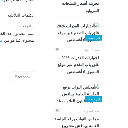
تحريك أسعار المنتجات
البترولية
الكلمات الدلائليه
بحث
انتبه: مضمون هذا الخ
غير مصنف
بمحتواه كما هو من
مص
0
منذ 13 يومًا
اختبارات القدرات 2026..
غلق باب التقدم عبر موقع
التنسيق 6 أغسطس
Facebook
غير مصنف
0
منذ عام واحد
مجلس النواب يرفع الجلسة
العامة ويناقش مشروع