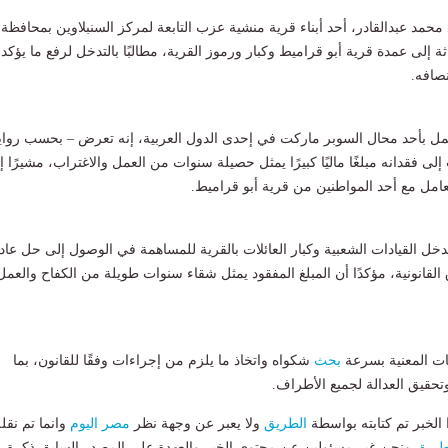
حمد عبدالقادر، أحد أبناء قرية منشية عزب التابعة لمركز السنبلاوين بمحافظة
اثة إلى عمدة قرية أبو قراميط وكبار ورموز القرية، مطالبًا بالتدخل لرفع ما يؤكد 
صافه.
مل بأحد محال السوبر ماركت في إحدى الدول العربية، إنه تعرض – بحسب رواي
إلى فقدانه مبلغًا ماليًا كبيرًا يمثل حصيلة سنوات من العمل والاغتراب، مشيرًا إ
تعامل مع أحد المواطنين من قرية أبو قراميط.
خل القيادات الشعبية وكبار العائلات بالقرية للمساهمة في الوصول إلى حل عاد
القانونية، مؤكدًا أن المبلغ المفقود يمثل شقاء سنوات طويلة من الكفاح والعمل
ت المعنية بسرعة
بحث
شكواه واتخاذ ما يلزم من إجراءات وفقًا للقانون، بما
قيق العدالة لجميع الأطراف.
لخبر تم كتابته بواسطة
الطريق
ولا يعبر عن وجهة نظر
مصر اليوم
وانما تم نقل
طريق
ونحن غير مسئولين عن محتوى الخبر والعهدة علي المصدر السابق ذكرة.