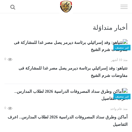
إذهب
الى
المحتوى
أخبار متداوَلة
الرئيسية
غير مصنف
0
منذ 10 أشهر
نتنياهو: وفد إسرائيلي برئاسة ديرمر يصل مصر غدا للمشاركة فى
مفاوضات شرم الشيخ
غير مصنف
0
منذ عام واحد
أماكن وطرق سداد المصروفات الدراسية 2026 لطلاب المدارس.. اعرف
التفاصيل