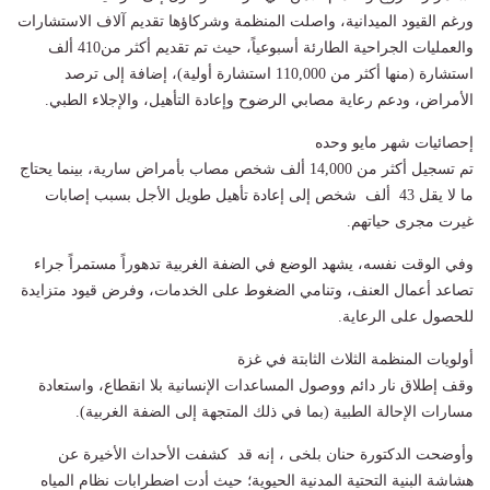
​ورغم القيود الميدانية، واصلت المنظمة وشركاؤها تقديم آلاف الاستشارات
والعمليات الجراحية الطارئة أسبوعياً، حيث تم تقديم أكثر من410 ألف
استشارة (منها أكثر من 110,000 استشارة أولية)، إضافة إلى ترصد
الأمراض، ودعم رعاية مصابي الرضوح وإعادة التأهيل، والإجلاء الطبي.
​إحصائيات شهر مايو وحده
تم تسجيل أكثر من 14,000 ألف شخص مصاب بأمراض سارية، بينما يحتاج
ما لا يقل 43 ألف شخص إلى إعادة تأهيل طويل الأجل بسبب إصابات
غيرت مجرى حياتهم.
​وفي الوقت نفسه، يشهد الوضع في الضفة الغربية تدهوراً مستمراً جراء
تصاعد أعمال العنف، وتنامي الضغوط على الخدمات، وفرض قيود متزايدة
للحصول على الرعاية.
​أولويات المنظمة الثلاث الثابتة في غزة
​​وقف إطلاق نار دائم ووصول المساعدات الإنسانية بلا انقطاع، و​استعادة
مسارات الإحالة الطبية (بما في ذلك المتجهة إلى الضفة الغربية).
​وأوضحت الدكتورة حنان بلخى ، إنه قد كشفت الأحداث الأخيرة عن
هشاشة البنية التحتية المدنية الحيوية؛ حيث أدت اضطرابات نظام المياه