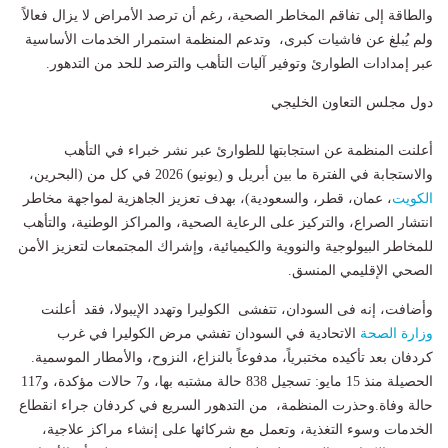
والطاقة إلى تفاقم المخاطر الصحية، رغم أن ترصد الأمراض لا يزال فعالاً
ولم يُبلغ عن فاشيات كبرى، وتدعم المنظمة استمرار الخدمات الأساسية
عبر إمدادات الطوارئ وتوفير آليات التأهب والترصد للحد من التدهور.
​دول مجلس التعاون الخليجي
أعلنت المنظمة عن استجابتها للطوارئ عبر نشر خبراء في التأهب
والاستجابة في الفترة ما بين أبريل و (يونيو) 2026 في كل من (البحرين،
الكويت
، عمان، قطر، والسعودية)، بهدف تعزيز الجاهزية لمواجهة مخاطر
انتشار الصراع، والتركيز على الرعاية الصحية، والمراكز الوطنية، والتأهب
للمخاطر البيولوجية والنووية والكيميائية، وإشراك المجتمعات لتعزيز الأمن
الصحي الإقليمي المنسق.
وأضافت، إنه فى ​السودان، تتفشى الكوليرا وتهدد الإيبولا، فقد أعلنت
وزارة الصحة
الاتحادية في السودان تفشي مرض الكوليرا في غرب
كردفان بعد تأكيده مختبرياً، مدفوعاً بالنزاع، النزوح، والأمطار الموسمية.
​الحصيلة منذ 15 مايو: تسجيل 838 حالة مشتبه بها، و7 حالات مؤكدة، و117
حالة وفاة.​وحذرت المنظمة، من التدهور السريع في كردفان جراء انقطاع
الخدمات وسوء التغذية، وتعمل مع شركائها على إنشاء مراكز علاجية،