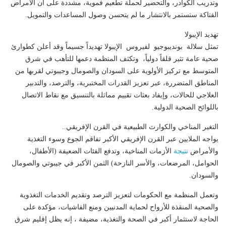
وتدريب الكوادر، والتحضير لحملة تطعيم فموية، مشددة على أن الأمراض
الفتاكة ستستمر بالانتشار ما لم يتحسن وصول المساعدات والتمويل.
​تهديد الإيبولا
تمثل سلالة بونديبوجيو لفيروس الإيبولا تهديداً جسيماً وقد أعلن كطوارئ
صحية عامة تثير قلقاً دولياً، وتكثف المنظمة دعمها للتأهب في شرق
المتوسط مع تركيز الأولوية على السودان والصومال وجيبوتي لقربها من
المناطق المتضررة، عبر تعزيز القدرات المختبرية، والترصد، والتدبير
العلاجي للحالات، وإيفاد بعثات تقييم مماثلة بالتنسيق مع نقاط الاتصال
باللوائح الصحية الدولية.
​التغير المناخي والكوارث الطبيعية في القرن الإفريقي..
​يواجه الملايين عبر القرن الإفريقي الأكبر تفاقم الجوع وسوء التغذية
والأمراض
نتيجة
الأزمات المناخية، وتدفع الفئات الضعيفة (الأطفال،
الحوامل، المرضعات، والأسر النازحة) الثمن الأكبر في جيبوتي والصومال
والسودان.
​وتعمل المنظمة مع الحكومات لتعزيز الترصد وتقديم الخدمات التغذوية
والصحية المنقذة للأرواح لحماية المدنيين ومنع الفاشيات، مؤكدة على
الحاجة لاستثمار أكبر في الصحة والتغذية، مضيفة ، إنه يظل إقليم شرق