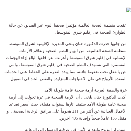
عقدت منظمة الصحة العالمية مؤتمرا صحفيا اليوم عبر الفيديو، عن حالة
الطوارئ الصحية فى إقليم شرق المتوسط.
من جانبها حذرت الدكتورة حنان بلخي المديرة الإقليمية لشرق المتوسط
بمنظمة الصحة العالمية، من انهيار النظم الصحية وتفاقم الأزمات
الإنسانية في إقليم شرق المتوسط.و​أعربت عن قلقها البالغ إزاء الهجمات
المستمرة التي تستهدف النظم الصحية في إقليم شرق المتوسط، والتي
تئن بالفعل تحت ضغوط هائلة، مما يهدد القدرة على الحفاظ على الخدمات
المنقذة للأرواح في ظل الاحتياجات المتزايدة والنقص الحاد في التمويل.
​غزة والضفة الغربية أزمة صحية عامة طويلة الأمد
​أكدت الدكتورة حنان بلخى ، أن الأزمة الصحية في غزة تحولت إلى أزمة
صحية عامة طويلة الأمد ستمتد آثارها لسنوات مقبلة، حيث أسفر تصاعد
الأعمال العدائية عن ​أكثر من 211 هجوماً على مرافق الرعاية الصحية.، و ​
مقتل 135 عاملاً صحياً وإصابة 406 آخرين.
​استمرار النزوح وانعدام الأمن في عرقلة الوصول إلى الرعاية