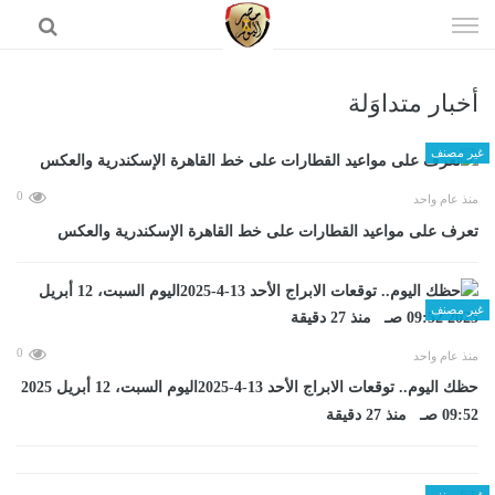
إذهب
الى
المحتوى
أخبار متداوَلة
الرئيسية
غير مصنف
0
منذ عام واحد
تعرف على مواعيد القطارات على خط القاهرة الإسكندرية والعكس
غير مصنف
0
منذ عام واحد
حظك اليوم.. توقعات الابراج الأحد 13-4-2025اليوم السبت، 12 أبريل 2025
09:52 صـ منذ 27 دقيقة
غير مصنف