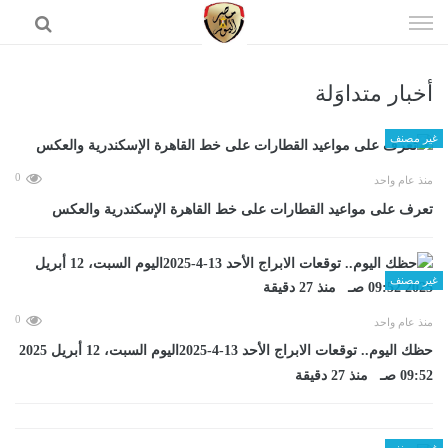
إذهب
الى
المحتوى
أخبار متداوَلة
الرئيسية
غير مصنف
0
منذ عام واحد
تعرف على مواعيد القطارات على خط القاهرة الإسكندرية والعكس
غير مصنف
0
منذ عام واحد
حظك اليوم.. توقعات الابراج الأحد 13-4-2025اليوم السبت، 12 أبريل 2025
09:52 صـ منذ 27 دقيقة
غير مصنف