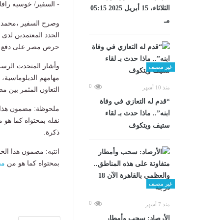
- السفير/ خوسيه رافائ
الثلاثاء، 15 أبريل 2025 05:15
مـ
وصرح السفير ،محمد ا
الجدد المعتمدين لدى ج
حرص مصر على دفع وتط
وأشار المتحدث الرسمي
غير مصنف
مهامهم الدبلوماسية، م
0
منذ 10 أشهر
التعاون المثمر بين م
“قدم له التعازي في وفاة
ملحوظة: مضمون هذا ا
ابنه”.. ماذا حدث بـ لقاء
نقله بمحتواه كما هو 
ستيف ويتكوف
ذكرة.
انتبه: مضمون هذا الخ
بمحتواه كما هو من
مص
غير مصنف
0
منذ 7 أشهر
الأرصاد: سحب وأمطار