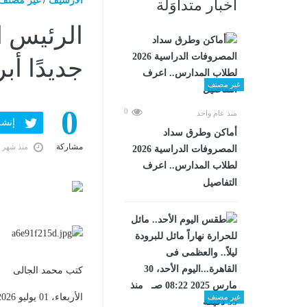
الارشيف
/
غير مصنف
أخبار متداوَلة
جديدًا أب
غير مصنف
0
0
منذ عام واحد
إنشر ف
أماكن وطرق سداد
مشاركة
منذ شهر 
المصروفات الدراسية 2026
لطلاب المدارس.. اعرف
التفاصيل
كتب محمد الجالى
الأربعاء، 01 يوليو 2026 01:20 م
غير مصنف