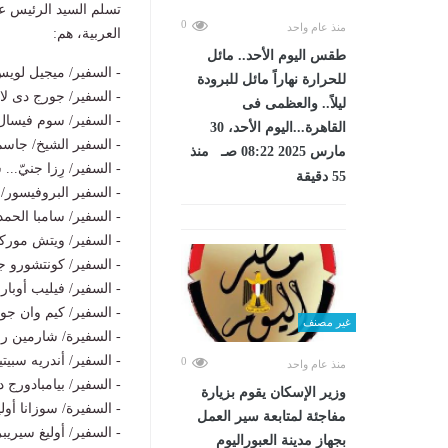
تسلم السيد الرئيس عب
0
منذ عام واحد
العربية، هم:
طقس اليوم الأحد.. مائل
- السفير/ ميجيل لويس 
للحرارة نهاراً مائل للبرودة
- السفير/ جورج دى لا
ليلاً.. والعظمى فى
- السفير/ سوم فيسال.
القاهرة...اليوم الأحد، 30
- السفير الشيخ/ جاسم
مارس 2025 08:22 صـ منذ
- السفير/ رِزا جنيّ.
55 دقيقة
- السفير البروفيسور/
- السفير/ سامبا الحمد
- السفير/ ويتش موركل 
- السفير/ كونتشورو ج
- السفير/ فيليب أوبار
- السفير/ كيم وان جون
غير مصنف
- السفيرة/ شارمين روي
- السفير/ أندريه سبيت
0
منذ عام واحد
- السفير/ بيامبادورج د
وزير الإسكان يقوم بزيارة
- السفيرة/ سوزانا أول
مفاجئة لمتابعة سير العمل
- السفير/ أوليغ سيريب
بجهاز مدينة العبوراليوم