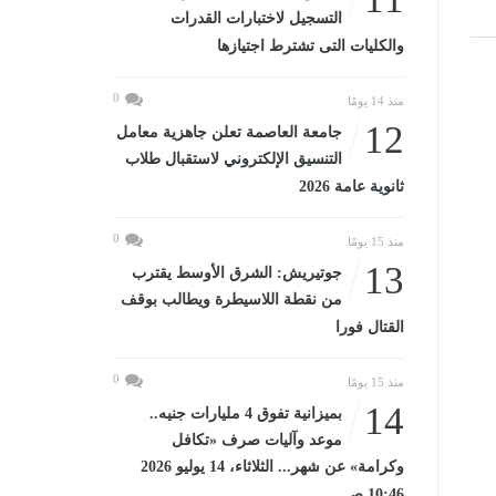
التسجيل لاختبارات القدرات
والكليات التى تشترط اجتيازها
0
منذ 14 يومًا
12
جامعة العاصمة تعلن جاهزية معامل
التنسيق الإلكتروني لاستقبال طلاب
ثانوية عامة 2026
0
منذ 15 يومًا
13
جوتيريش: الشرق الأوسط يقترب
من نقطة اللاسيطرة ويطالب بوقف
القتال فورا
0
منذ 15 يومًا
14
بميزانية تفوق 4 مليارات جنيه..
موعد وآليات صرف «تكافل
وكرامة» عن شهر... الثلاثاء، 14 يوليو 2026
10:46 صـ