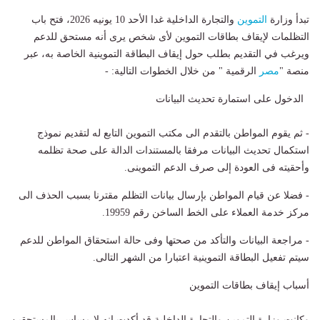
تبدأ وزارة
التموين
والتجارة الداخلية غدا الأحد 10 يونيه 2026، فتح باب
التظلمات لإيقاف بطاقات التموين لأى شخص يرى أنه مستحق للدعم
ويرغب في التقديم بطلب حول إيقاف البطاقة التموينية الخاصة به، عبر
منصة "
مصر
الرقمية " من خلال الخطوات التالية: -
الدخول على استمارة تحديث البيانات
- ثم يقوم المواطن بالتقدم الى مكتب التموين التابع له لتقديم نموذج
استكمال تحديث البيانات مرفقا بالمستندات الدالة على صحة تظلمه
وأحقيته فى العودة إلى صرف الدعم التموينى.
- فضلا عن قيام المواطن بإرسال بيانات التظلم مقترنا بسبب الحذف الى
مركز خدمة العملاء على الخط الساخن رقم 19959.
- مراجعة البيانات والتأكد من صحتها وفى حالة استحقاق المواطن للدعم
سيتم تفعيل البطاقة التموينية اعتبارا من الشهر التالى.
أسباب إيقاف بطاقات التموين
وكانت وزارة التموين والتجارة الداخلية قد أكدت إنه لا مساس بالمستحقين