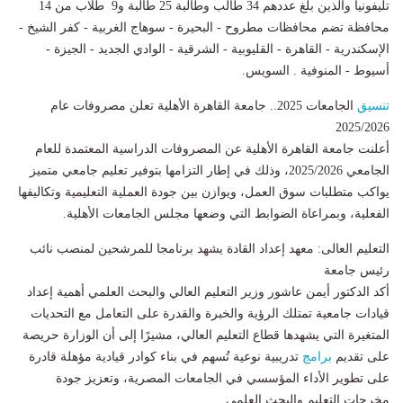
تليفونيا والذين بلغ عددهم 34 طالب وطالبة 25 طالبة و9 طلاب من 14
محافظة تضم محافظات مطروح - البحيرة - سوهاج الغربية - كفر الشيخ -
الإسكندرية - القاهرة - القليوبية - الشرقية - الوادي الجديد - الجيزة -
أسيوط - المنوفية . السويس.
تنسيق
الجامعات 2025.. جامعة القاهرة الأهلية تعلن مصروفات عام
2025/2026
أعلنت جامعة القاهرة الأهلية عن المصروفات الدراسية المعتمدة للعام
الجامعي 2025/2026، وذلك في إطار التزامها بتوفير تعليم جامعي متميز
يواكب متطلبات سوق العمل، ويوازن بين جودة العملية التعليمية وتكاليفها
الفعلية، وبمراعاة الضوابط التي وضعها مجلس الجامعات الأهلية.
التعليم العالى: معهد إعداد القادة يشهد برنامجا للمرشحين لمنصب نائب
رئيس جامعة
أكد الدكتور أيمن عاشور وزير التعليم العالي والبحث العلمي أهمية إعداد
قيادات جامعية تمتلك الرؤية والخبرة والقدرة على التعامل مع التحديات
المتغيرة التي يشهدها قطاع التعليم العالي، مشيرًا إلى أن الوزارة حريصة
على تقديم
برامج
تدريبية نوعية تُسهم في بناء كوادر قيادية مؤهلة قادرة
على تطوير الأداء المؤسسي في الجامعات المصرية، وتعزيز جودة
مخرجات التعليم والبحث العلمي.