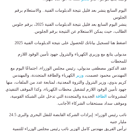
اليوم السابع ينشر بعد قليل نتيجة الدبلومات الفنية.. والاستعلام برقم
الجلوس
ينشر اليوم السابع بعد قليل نتيجة الدبلومات الفنية 2025، برقم جلوس
الطالب، حيث يمكن الاستعلام عن النتيجة برقم الجلوس.
اضغط هنا لتسجيل بياناتك للحصول على نتيجة الدبلومات الفنية 2025
مدبولى يتابع مع وزيري الكهرباء والبترول جهود تأمين الوقود اللازم
للمحطات
عقد الدكتور مصطفى مدبولي، رئيس مجلس الوزراء، اجتماعًا اليوم مع
المهندس محمود عصمت،
وزير
الكهرباء والطاقة المتجددة، والمهندس
كريم بدوي، وزير البترول والثروة المعدنية، لمتابعة عدد من الملفات، منها
جهود تأمين الوقود اللازم لتشغيل محطات الكهرباء، وكذا الموقف التنفيذي
لمشروعات
الطاقة
الجديدة والمتجددة التي تدخل على الشبكة القومية،
وموقف سداد مستحقات الشركاء الأجانب.
نائب رئيس الوزراء: إيرادات الشركة القابضة للنقل البحرى والبرى 24.5
مليار جنيه
ترأس الفريق مهندس كامل الوزير نائب رئيس مجلس الوزراء للتنمية