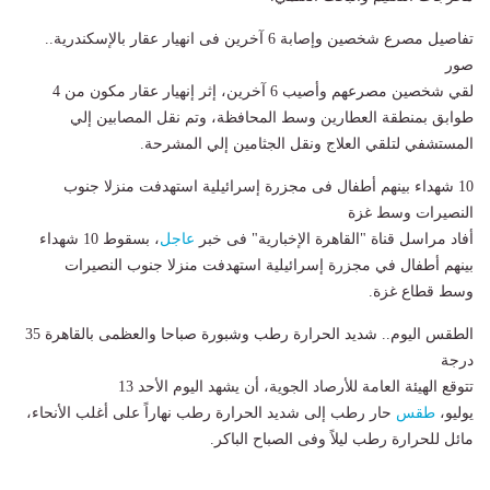
تفاصيل مصرع شخصين وإصابة 6 آخرين فى انهيار عقار بالإسكندرية..
صور
لقي شخصين مصرعهم وأصيب 6 آخرين، إثر إنهيار عقار مكون من 4
طوابق بمنطقة العطارين وسط المحافظة، وتم نقل المصابين إلي
المستشفي لتلقي العلاج ونقل الجثامين إلي المشرحة.
10 شهداء بينهم أطفال فى مجزرة إسرائيلية استهدفت منزلا جنوب
النصيرات وسط غزة
أفاد مراسل قناة "القاهرة الإخبارية" فى خبر
عاجل
، بسقوط 10 شهداء
بينهم أطفال في مجزرة إسرائيلية استهدفت منزلا جنوب النصيرات
وسط قطاع غزة.
الطقس اليوم.. شديد الحرارة رطب وشبورة صباحا والعظمى بالقاهرة 35
درجة
تتوقع الهيئة العامة للأرصاد الجوية، أن يشهد اليوم الأحد 13
يوليو،
طقس
حار رطب إلى شديد الحرارة رطب نهاراً على أغلب الأنحاء،
مائل للحرارة رطب ليلاً وفى الصباح الباكر
.