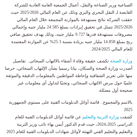
الصناعية وزير الصناعة والنقل، أعمال الجمعية العامة العادية للشركة
القابضة لـ النقل البحري والبري وذلك عن العام المالي 2025/2026 حيث
حققت الشركة نتائج مستهدفة بالموازنة المجمعة خلال العام المالي
2025/2026 تتمثل في تحقيق إيرادات بمبلغ 24.585 مليار جنيه وإجمالي
مصروفات مستهدفة قدرها 9.727 مليار جنيه، وذلك بهدف تحقيق صافي
ربح بمبلغ 14.858 مليار جنيه بزيادة بنسبة 25.3% عن الموازنة المعتمدة
للعام المالي 2024/2025.
وزارة الصحة
تكشف حقيقة وفاة 4 أشقاء بالالتهاب السحائى.. تفاصيل
أصدرت وزارة الصحة والسكان، بيانا رسميا بشأن الإلتهاب السحائي، حرصا
منها على تعزيز الشفافية وإحاطة المواطنين بالمعلومات الدقيقة والموثقة
علميًا حول مرض الالتهاب السحائي، وتجنبًا لتداول أي معلومات غير
صحيحة أول مضللة.
بالاسم والمجموع.. قائمة أوائل الدبلومات الفنية على مستوى الجمهورية
2025
كشفت
وزارة التربية والتعليم
عن قائمة أوائل الدبلومات الفنية للعام
الدراسى 2024،2025، حيث قدم الدكتور أيمن بهاء نائب وزير التربية
والتعليم والتعليم الفني التهنئة لأوائل شهادات الدبلومات الفنية للعام 2025