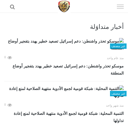
إذهب
الى
المحتوى
أخبار متداوَلة
الرئيسية
غير مصنف
0
منذ عام واحد
موسكو تحذر واشنطن: دعم إسرائيل تصعيد خطير يهدد بتفجير أوضاع
المنطقة
غير مصنف
0
منذ شهر واحد
التنمية المحلية: شبكة قومية لجمع الأدوية منتهية الصلاحية لمنع إعادة
تداولها