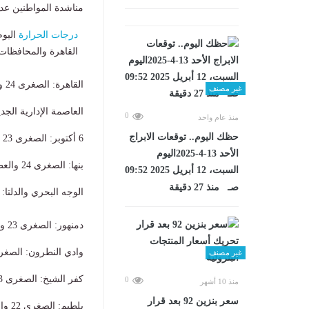
مناشدة المواطنين ع
درجات الحرارة
اليوم السبت 13 / 
القاهرة والمحافظات 
​القاهرة: الصغرى 24 والعظمى 36.
غير مصنف
​العاصمة الإدارية الجديدة: الص
0
منذ عام واحد
حظك اليوم.. توقعات الابراج
​6 أكتوبر: الصغرى 23 والعظمى 35.
الأحد 13-4-2025اليوم
​بنها: الصغرى 24 والعظمى 35.
السبت، 12 أبريل 2025 09:52
صـ منذ 27 دقيقة
​الوجه البحري والدلتا:
​دمنهور: الصغرى 23 والعظمى 34.
​وادي النطرون: الصغرى 23 والعظمى
غير مصنف
​كفر الشيخ: الصغرى 23 والعظمى 32.
0
منذ 10 أشهر
سعر بنزين 92 بعد قرار
​بلطيم: الصغرى 22 والعظمى 30.