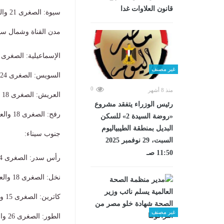
قانون العلاوات غدا
​سيوة: الصغرى 21 والعظمى 39.
​مدن القناة وشمال سين
​الإسماعيلية: الصغرى 23 والعظمى 36.
غير مصنف
​السويس: الصغرى 24 والعظمى 36.
0
منذ 8 أشهر
​العريش: الصغرى 18 والعظمى 33.
رئيس الوزراء يتفقد مشروع
​رفح: الصغرى 18 والعظمى 32.
«روضة السيدة 2» للسكن
البديل بمنطقة الطيبياليوم
​جنوب سيناء:
السبت، 29 نوفمبر 2025
11:50 صـ
​رأس سدر: الصغرى 24 والعظمى 36.
​نخل: الصغرى 18 والعظمى 37.
​كاترين: الصغرى 15 والعظمى 28.
غير مصنف
​الطور: الصغرى 26 والعظمى 33.