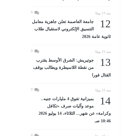
0
منذ 13 يومًا
12
جامعة العاصمة تعلن جاهزية معامل
التنسيق الإلكتروني لاستقبال طلاب
ثانوية عامة 2026
0
منذ 15 يومًا
13
جوتيريش: الشرق الأوسط يقترب
من نقطة اللاسيطرة ويطالب بوقف
القتال فورا
0
منذ 15 يومًا
14
بميزانية تفوق 4 مليارات جنيه..
موعد وآليات صرف «تكافل
وكرامة» عن شهر... الثلاثاء، 14 يوليو 2026
10:46 صـ
0