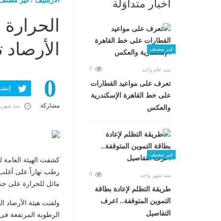
الارشيف
/
غير مصنف
أخبار متداوَلة
الأرصاد 
غير مصنف
0
منذ عام واحد
0
تعرف على مواعيد القطارات
إنشر ف
على خط القاهرة الإسكندرية
مشاركة
منذ شهري
والعكس
غير مصنف
كشفت الهيئة العامة ل
رطب نهاراً على أغلب 
0
منذ شهر واحد
مائل للحرارة على جن
طريقة التظلم لإعادة بطاقة
التموين المتوقفة.. اعرف
التفاصيل