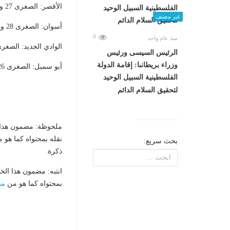
​الأقصر: الصغرى 27 والعظمى 40.
غير مصنف
​أسوان: الصغرى 28 والعظمى 41.
0
منذ عام واحد
​الوادي الجديد: الصغرى 25 والعظمى 
الرئيس السيسى ورئيس
وزراء بريطانىا: إقامة الدولة
​أبو سمبل: الصغرى 26 والعظمى 42.
الفلسطينية السبيل الوحيد
لتحقيق السلام الدائم
ملحوظة: مضمون هذا ا
نقله بمحتواه كما هو 
بحث سريع:
ذكرة.
انتبه: مضمون هذا الخ
بمحتواه كما هو من
مص