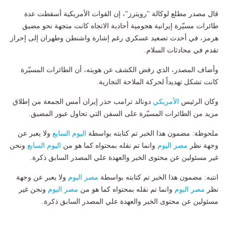
قال مصدر مطلع ⁠لوكالة "رويترز"، إن القوات الأمريكية ​أسقطت عدة
⁠طائرات مسيّرة إيرانية هجومية أحادية ⁠الاتجاه كانت متجهة نحو مضيق
هرمز، ​في أحدث تصعيد عسكري رغم إشارة واشنطن وطهران ⁠إلى إحراز
تقدم ​في ​محادثات السلام.
وأضاف المصدر، ‌الذي رفض الكشف عن ​هويته، أن ⁠الطائرات المسيّرة
كانت ​تشكل تهديداً ⁠لحركة ‌الملاحة التجارية.
وكان الرئيس
الأمريكي
دونالد ترامب ‌حذر إيران أمس الجمعة من إطلاق
مزيد من ​الطائرات المسيّرة على السفن التي تحاول ‌عبور المضيق.
ملحوظة: مضمون هذا الخبر تم كتابته بواسطة
اليوم السابع
ولا يعبر عن
وجهة نظر
مصر اليوم
وانما تم نقله بمحتواه كما هو من
اليوم السابع
ونحن
غير مسئولين عن محتوى الخبر والعهدة علي المصدر السابق ذكرة.
انتبه: مضمون هذا الخبر تم كتابته بواسطة
مصر اليوم
ولا يعبر عن وجهة
نظر
مصر اليوم
وانما تم نقله بمحتواه كما هو من
مصر اليوم
ونحن غير
مسئولين عن محتوى الخبر والعهدة علي المصدر السابق ذكرة.