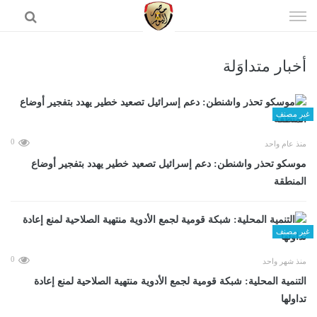
إذهب
الى
المحتوى
أخبار متداوَلة
الرئيسية
غير مصنف
0
منذ عام واحد
موسكو تحذر واشنطن: دعم إسرائيل تصعيد خطير يهدد بتفجير أوضاع
المنطقة
غير مصنف
0
منذ شهر واحد
التنمية المحلية: شبكة قومية لجمع الأدوية منتهية الصلاحية لمنع إعادة
تداولها