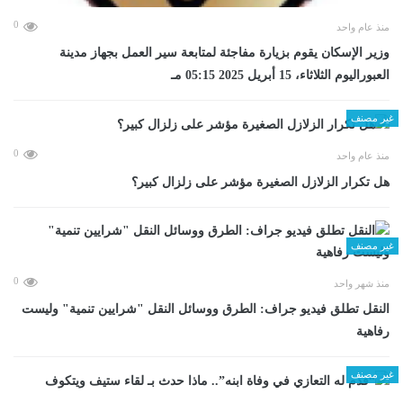
0
منذ عام واحد
وزير الإسكان يقوم بزيارة مفاجئة لمتابعة سير العمل بجهاز مدينة
العبوراليوم الثلاثاء، 15 أبريل 2025 05:15 مـ
غير مصنف
0
منذ عام واحد
هل تكرار الزلازل الصغيرة مؤشر على زلزال كبير؟
غير مصنف
0
منذ شهر واحد
​النقل تطلق فيديو جراف: الطرق ووسائل النقل "شرايين تنمية" وليست
رفاهية
غير مصنف