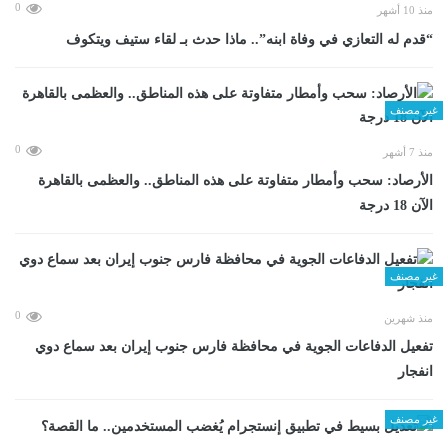
0
منذ 10 أشهر
“قدم له التعازي في وفاة ابنه”.. ماذا حدث بـ لقاء ستيف ويتكوف
غير مصنف
0
منذ 7 أشهر
الأرصاد: سحب وأمطار متفاوتة على هذه المناطق.. والعظمى بالقاهرة
الآن 18 درجة
غير مصنف
0
منذ شهرين
تفعيل الدفاعات الجوية في محافظة فارس جنوب إيران بعد سماع دوي
انفجار
غير مصنف