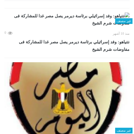
غير مصنف
0
منذ 10 أشهر
نتنياهو: وفد إسرائيلي برئاسة ديرمر يصل مصر غدا للمشاركة فى
مفاوضات شرم الشيخ
غير مصنف