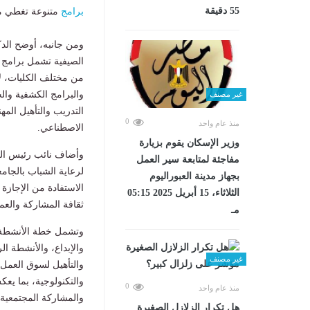
55 دقيقة
برامج
متنوعة تغطي م
ومن جانبه، أوضح الد
الصيفية تشمل برامج 
من مختلف الكليات، لاف
والبرامج الكشفية والج
غير مصنف
التدريب والتأهيل المهن
0
منذ عام واحد
الاصطناعي.
وزير الإسكان يقوم بزيارة
وأضاف نائب رئيس الجا
مفاجئة لمتابعة سير العمل
لرعاية الشباب بالجام
بجهاز مدينة العبوراليوم
الاستفادة من الإجازة 
الثلاثاء، 15 أبريل 2025 05:15
ثقافة المشاركة والعم
مـ
وتشمل خطة الأنشطة ا
والإبداع، والأنشطة ا
غير مصنف
والتأهيل لسوق العمل، 
والتكنولوجية، بما يع
0
منذ عام واحد
والمشاركة المجتمعية.
هل تكرار الزلازل الصغيرة