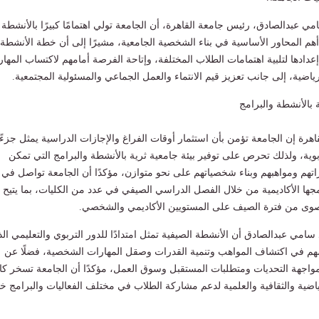
ي عبدالصادق، رئيس جامعة القاهرة، أن الجامعة تولي اهتمامًا كبيرًا بالأنشطة
د أهم المحاور الأساسية في بناء الشخصية الجامعية، مشيرًا إلى أن خطة الأنشطة
 إعدادها لتلبية اهتمامات الطلاب المختلفة، وإتاحة الفرصة أمامهم لاكتساب المها
الرياضية، إلى جانب تعزيز قيم الانتماء والعمل الجماعي والمسئولية المجتمعية.
ة بالأنشطة والبرامج
هرة إن الجامعة تؤمن بأن استثمار أوقات الفراغ والإجازات الدراسية يمثل جزءًا
ربوية، ولذلك تحرص على توفير بيئة جامعية ثرية بالأنشطة والبرامج التي تمكن
اتهم ومواهبهم وبناء شخصياتهم على نحو متوازن، مؤكدًا أن الجامعة تواصل في
مجها الأكاديمية من خلال الفصل الدراسي الصيفي في عدد من الكليات، بما يتيح
قصوى من فترة الصيف على المستويين الأكاديمي والشخصي.
امي عبدالصادق أن الأنشطة الصيفية تمثل امتدادًا للدور التربوي والتعليمي ال
سهم في اكتشاف المواهب وتنمية القدرات وصقل المهارات الشخصية، فضلًا عن
واجهة التحديات ومتطلبات المستقبل وسوق العمل، مؤكدًا أن الجامعة تسخر كا
رياضية والثقافية والعلمية لدعم مشاركة الطلاب في مختلف الفعاليات والبرامج خ