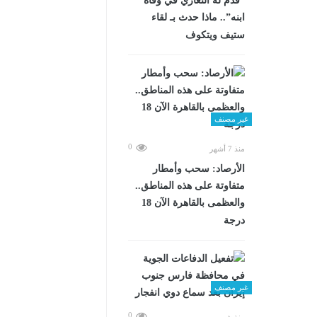
“قدم له التعازي في وفاة
ابنه”.. ماذا حدث بـ لقاء
ستيف ويتكوف
غير مصنف
0
منذ 7 أشهر
الأرصاد: سحب وأمطار
متفاوتة على هذه المناطق..
والعظمى بالقاهرة الآن 18
درجة
غير مصنف
0
منذ شهرين