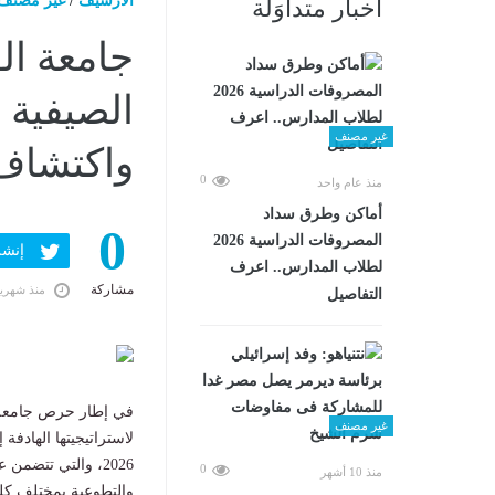
الارشيف
/
غير مصنف
أخبار متداوَلة
جامعة ال
الصيفية 
غير مصنف
واكتشاف
0
منذ عام واحد
أماكن وطرق سداد
0
المصروفات الدراسية 2026
إنشر ف
لطلاب المدارس.. اعرف
مشاركة
منذ شهري
التفاصيل
في إطار حرص جامعة الق
غير مصنف
لاستراتيجيتها الهادف
2026، والتي تتضمن
0
منذ 10 أشهر
والتطوعية بمختلف كلي