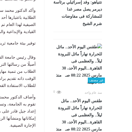
نتنياهو: وفد إسرائيلي برئاسة
ديرمر يصل مصر غدا
وأكد الدكتور محمد سام
للمشاركة فى مفاوضات
الطلابية باعتبارها أح
شرم الشيخ
الصيفية لهذا العام تم
القيادية والإبداعية و
توفير بيئة جامعية ثري
وقال رئيس جامعة القا
أصيلًا من رسالتها الت
الطلاب من تنمية مهار
الوقت ذاته تقديم برا
غير مصنف
للطلاب الاستفادة ال
0
منذ عام واحد
وأضاف الدكتور محمد س
طقس اليوم الأحد.. مائل
تقوم به الجامعة، وت
للحرارة نهاراً مائل للبرودة
إعداد جيل قادر على م
ليلاً.. والعظمى فى
إمكاناتها ومنشآتها ال
القاهرة...اليوم الأحد، 30
الإجازة الصيفية.
مارس 2025 08:22 صـ منذ