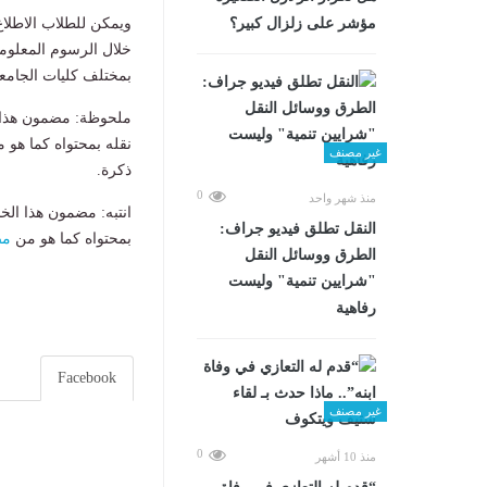
مؤشر على زلزال كبير؟
ويمكن للطلاب الاطلاع
خلال الرسوم المعلومات
بمختلف كليات الجامع
ملحوظة: مضمون هذا ا
نقله بمحتواه كما هو 
غير مصنف
ذكرة.
0
منذ شهر واحد
انتبه: مضمون هذا الخ
​النقل تطلق فيديو جراف:
بمحتواه كما هو من
مص
الطرق ووسائل النقل
"شرايين تنمية" وليست
رفاهية
Facebook
غير مصنف
0
منذ 10 أشهر