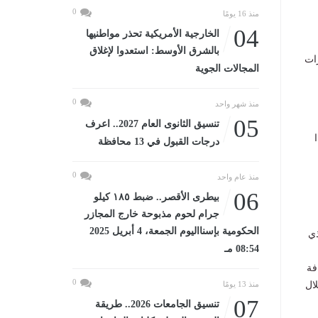
0
منذ 16 يومًا
04
الخارجية الأمريكية تحذر مواطنيها
بالشرق الأوسط: استعدوا لإغلاق
رات
المجالات الجوية
0
منذ شهر واحد
05
تنسيق الثانوى العام 2027.. اعرف
درجات القبول في 13 محافظة
0
منذ عام واحد
06
بيطرى الأقصر.. ضبط ١٨٥ كيلو
جرام لحوم مذبوحة خارج المجازر
الحكومية بإسنااليوم الجمعة، 4 أبريل 2025
ذي
08:54 مـ
فة
0
لال
منذ 13 يومًا
07
تنسيق الجامعات 2026.. طريقة