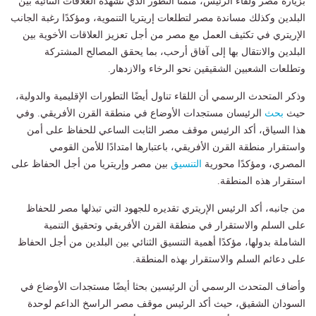
بزيارة مصر ولقاء الرئيس، مثمنًا التطور الذي تشهده العلاقات الثنائية بين
البلدين وكذلك مساندة مصر لتطلعات إريتريا التنموية، ومؤكدًا رغبة الجانب
الإريتري في تكثيف العمل مع مصر من أجل تعزيز العلاقات الأخوية بين
البلدين والانتقال بها إلى آفاق أرحب، بما يحقق المصالح المشتركة
وتطلعات الشعبين الشقيقين نحو الرخاء والازدهار.
وذكر المتحدث الرسمي أن اللقاء تناول أيضًا التطورات الإقليمية والدولية،
حيث
بحث
الرئيسان مستجدات الأوضاع في منطقة القرن الأفريقي. وفي
هذا السياق، أكد الرئيس موقف مصر الثابت الساعي للحفاظ على أمن
واستقرار منطقة القرن الأفريقي، باعتبارها امتدادًا للأمن القومي
المصري، ومؤكدًا محورية
التنسيق
بين مصر وإريتريا من أجل الحفاظ على
استقرار هذه المنطقة.
من جانبه، أكد الرئيس الإريتري تقديره للجهود التي تبذلها مصر للحفاظ
على السلم والاستقرار في منطقة القرن الأفريقي وتحقيق التنمية
الشاملة بدولها، مؤكدًا أهمية التنسيق الثنائي بين البلدين من أجل الحفاظ
على دعائم السلم والاستقرار بهذه المنطقة.
وأضاف المتحدث الرسمي أن الرئيسين بحثا أيضًا مستجدات الأوضاع في
السودان الشقيق، حيث أكد الرئيس موقف مصر الراسخ الداعم لوحدة