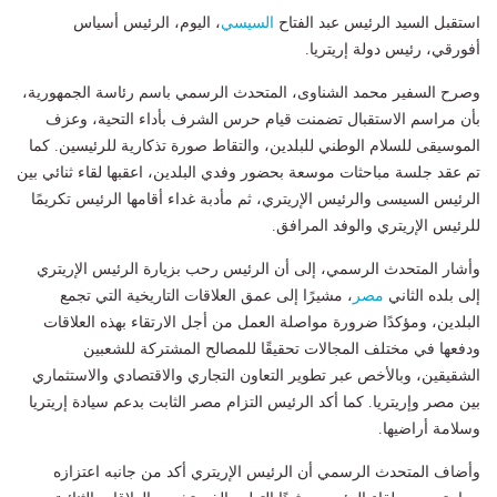
استقبل السيد الرئيس عبد الفتاح
السيسي
، اليوم، الرئيس أسياس
أفورقي، رئيس دولة إريتريا.
وصرح السفير محمد الشناوى، المتحدث الرسمي باسم رئاسة الجمهورية،
بأن مراسم الاستقبال تضمنت قيام حرس الشرف بأداء التحية، وعزف
الموسيقى للسلام الوطني للبلدين، والتقاط صورة تذكارية للرئيسين. كما
تم عقد جلسة مباحثات موسعة بحضور وفدي البلدين، اعقبها لقاء ثنائي بين
الرئيس السيسى والرئيس الإريتري، ثم مأدبة غداء أقامها الرئيس تكريمًا
للرئيس الإريتري والوفد المرافق.
وأشار المتحدث الرسمي، إلى أن الرئيس رحب بزيارة الرئيس الإريتري
إلى بلده الثاني
مصر
، مشيرًا إلى عمق العلاقات التاريخية التي تجمع
البلدين، ومؤكدًا ضرورة مواصلة العمل من أجل الارتقاء بهذه العلاقات
ودفعها في مختلف المجالات تحقيقًا للمصالح المشتركة للشعبين
الشقيقين، وبالأخص عبر تطوير التعاون التجاري والاقتصادي والاستثماري
بين مصر وإريتريا. كما أكد الرئيس التزام مصر الثابت بدعم سيادة إريتريا
وسلامة أراضيها.
وأضاف المتحدث الرسمي أن الرئيس الإريتري أكد من جانبه اعتزازه