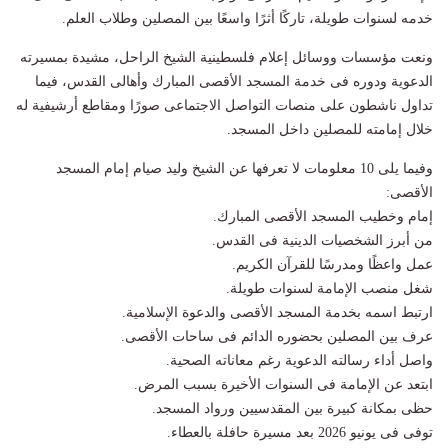
خدمه لسنوات طويلة، تاركًا أثرًا واسعًا بين المصلين وطلاب العلم.
ونعت مؤسسات ووسائل إعلام فلسطينية الشيخ الراحل، مشيدة بمسيرته
الدعوية ودوره فى خدمة المسجد الأقصى المبارك وأهالى القدس، فيما
تداول ناشطون على منصات التواصل الاجتماعى صورًا ومقاطع أرشيفية له
خلال إمامته للمصلين داخل المسجد.
وفيما يلى 10 معلومات لا تعرفها عن الشيخ وليد صيام إمام المسجد
الأقصى:
إمام وخطيب المسجد الأقصى المبارك.
من أبرز الشخصيات الدينية فى القدس.
عمل واعظًا ومدرسًا للقرآن الكريم.
شغل منصب الإمامة لسنوات طويلة.
ارتبط اسمه بخدمة المسجد الأقصى والدعوة الإسلامية.
عرف بين المصلين بحضوره الدائم فى ساحات الأقصى.
واصل أداء رسالته الدعوية رغم معاناته الصحية.
ابتعد عن الإمامة فى السنوات الأخيرة بسبب المرض.
حظى بمكانة كبيرة بين المقدسيين ورواد المسجد.
توفى فى يونيو 2026 بعد مسيرة حافلة بالعطاء.