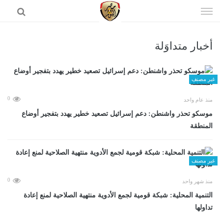
إذهب
الى
المحتوى
أخبار متداوَلة
الرئيسية
غير مصنف
0
منذ عام واحد
موسكو تحذر واشنطن: دعم إسرائيل تصعيد خطير يهدد بتفجير أوضاع
المنطقة
غير مصنف
0
منذ شهر واحد
التنمية المحلية: شبكة قومية لجمع الأدوية منتهية الصلاحية لمنع إعادة
تداولها