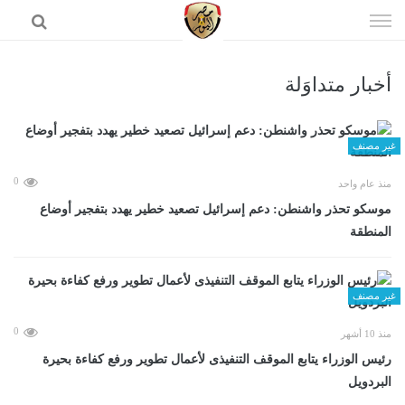
إذهب
الى
المحتوى
أخبار متداوَلة
الرئيسية
غير مصنف
0
منذ عام واحد
موسكو تحذر واشنطن: دعم إسرائيل تصعيد خطير يهدد بتفجير أوضاع
المنطقة
غير مصنف
0
منذ 10 أشهر
رئيس الوزراء يتابع الموقف التنفيذى لأعمال تطوير ورفع كفاءة بحيرة
البردويل