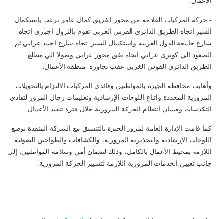
الاعمال.
- حركه المركبات القادمه من محور الفريق كمال عامر ترغب باستكمال
السير اتجاه الطريق الدائري القرس الغربي تقوم بالنزول اجبارى اتجاه
شارع جامعة الدول العربيه واستكمال السير اتجاه شارع احمد عرابي ثم
الصعود الي كوبرى عرابي اتجاه نفق محور عرابي وصولا الي مطلع
الطريق الدائري القوس الغربي عقب تجاوزه منطقه الأعمال.
وأهابت محافظة الجيزة بالمواطنين وقائدي المركبات الالتزام بالتحويلات
المرورية المحددة واتباع اللوحات الإرشادية وتعليمات رجال المرور لتفادي
التكدسات وضمان انتظام الحركة المرورية خلال فترة تنفيذ الأعمال.
كما قامت الإدارة العامة لمرور الجيزة بالتنسيق مع الشركة المنفذة بوضع
اللوحات الإرشادية والتحذيرية المرورية، والكشافات والطواحين الضوئية
اللازمة بمحيط الأعمال بالكامل، وذلك لضمان أمن وسلامة المواطنين، إلى
جانب تعيين الخدمات المرورية اللازمة لتسيير الحركة المرورية.