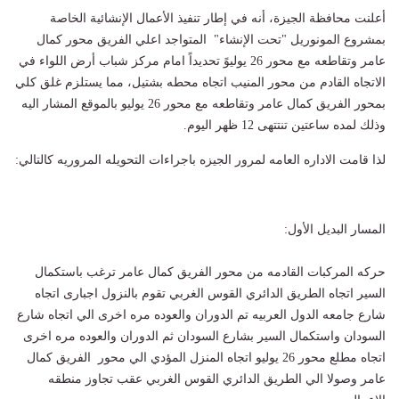
أعلنت محافظة الجيزة، أنه في إطار تنفيذ الأعمال الإنشائية الخاصة
بمشروع المونوريل "تحت الإنشاء" المتواجد اعلي الفريق محور كمال
عامر وتقاطعه مع محور 26 يوليوً تحديداً امام مركز شباب أرض اللواء في
الاتجاه القادم من محور المنيب اتجاه محطه بشتيل، مما يستلزم غلق كلي
بمحور الفريق كمال عامر وتقاطعه مع محور 26 يوليو بالموقع المشار اليه
وذلك لمده ساعتين تنتتهى 12 ظهر اليوم.
لذا قامت الاداره العامه لمرور الجيزه باجراءات التحويله المروريه كالتالي:
المسار البديل الأول:
حركه المركبات القادمه من محور الفريق كمال عامر ترغب باستكمال
السير اتجاه الطريق الدائري القوس الغربي تقوم بالنزول اجبارى اتجاه
شارع جامعه الدول العربيه تم الدوران والعوده مره اخرى الي اتجاه شارع
السودان واستكمال السير بشارع السودان ثم الدوران والعوده مره اخرى
اتجاه مطلع محور 26 يوليو اتجاه المنزل المؤدي الي محور الفريق كمال
عامر وصولا الي الطريق الدائري القوس الغربي عقب تجاوز منطقه