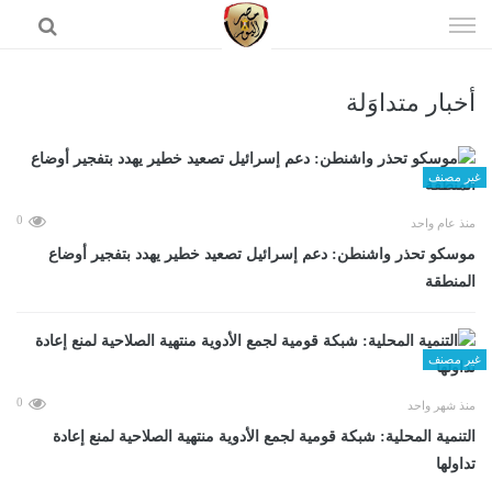
إذهب
الى
المحتوى
أخبار متداوَلة
الرئيسية
غير مصنف
0
منذ عام واحد
موسكو تحذر واشنطن: دعم إسرائيل تصعيد خطير يهدد بتفجير أوضاع
المنطقة
غير مصنف
0
منذ شهر واحد
التنمية المحلية: شبكة قومية لجمع الأدوية منتهية الصلاحية لمنع إعادة
تداولها