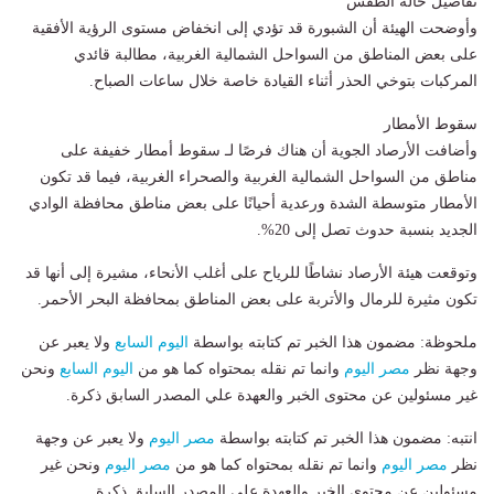
تفاصيل حالة الطقس
وأوضحت الهيئة أن الشبورة قد تؤدي إلى انخفاض مستوى الرؤية الأفقية
على بعض المناطق من السواحل الشمالية الغربية، مطالبة قائدي
المركبات بتوخي الحذر أثناء القيادة خاصة خلال ساعات الصباح.
سقوط الأمطار
وأضافت الأرصاد الجوية أن هناك فرصًا لـ سقوط أمطار خفيفة على
مناطق من السواحل الشمالية الغربية والصحراء الغربية، فيما قد تكون
الأمطار متوسطة الشدة ورعدية أحيانًا على بعض مناطق محافظة الوادي
الجديد بنسبة حدوث تصل إلى 20%.
وتوقعت هيئة الأرصاد نشاطًا للرياح على أغلب الأنحاء، مشيرة إلى أنها قد
تكون مثيرة للرمال والأتربة على بعض المناطق بمحافظة البحر الأحمر.
ملحوظة: مضمون هذا الخبر تم كتابته بواسطة
اليوم السابع
ولا يعبر عن
وجهة نظر
مصر اليوم
وانما تم نقله بمحتواه كما هو من
اليوم السابع
ونحن
غير مسئولين عن محتوى الخبر والعهدة علي المصدر السابق ذكرة.
انتبه: مضمون هذا الخبر تم كتابته بواسطة
مصر اليوم
ولا يعبر عن وجهة
نظر
مصر اليوم
وانما تم نقله بمحتواه كما هو من
مصر اليوم
ونحن غير
مسئولين عن محتوى الخبر والعهدة علي المصدر السابق ذكرة.