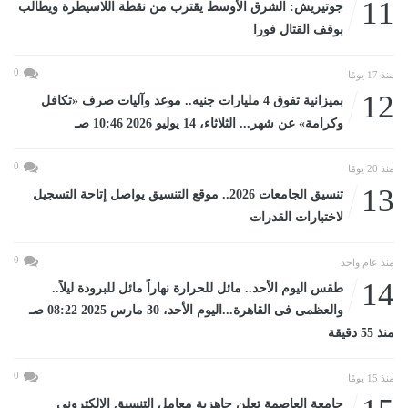
11
جوتيريش: الشرق الأوسط يقترب من نقطة اللاسيطرة ويطالب
بوقف القتال فورا
0
منذ 17 يومًا
12
بميزانية تفوق 4 مليارات جنيه.. موعد وآليات صرف «تكافل
وكرامة» عن شهر... الثلاثاء، 14 يوليو 2026 10:46 صـ
0
منذ 20 يومًا
13
تنسيق الجامعات 2026.. موقع التنسيق يواصل إتاحة التسجيل
لاختبارات القدرات
0
منذ عام واحد
14
طقس اليوم الأحد.. مائل للحرارة نهاراً مائل للبرودة ليلاً..
والعظمى فى القاهرة...اليوم الأحد، 30 مارس 2025 08:22 صـ
منذ 55 دقيقة
0
منذ 15 يومًا
جامعة العاصمة تعلن جاهزية معامل التنسيق الإلكتروني