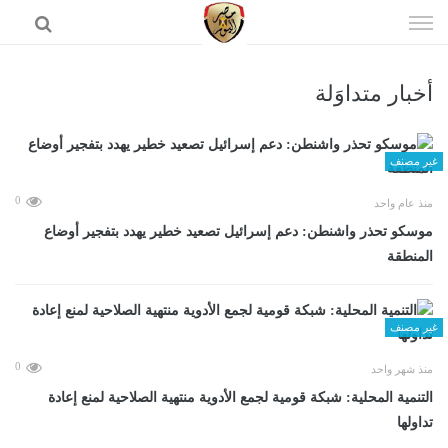
إذهب
الى
المحتوى
أخبار متداوَلة
الرئيسية
غير مصنف
0
منذ عام واحد
موسكو تحذر واشنطن: دعم إسرائيل تصعيد خطير يهدد بتفجير أوضاع
المنطقة
غير مصنف
0
منذ شهر واحد
التنمية المحلية: شبكة قومية لجمع الأدوية منتهية الصلاحية لمنع إعادة
تداولها