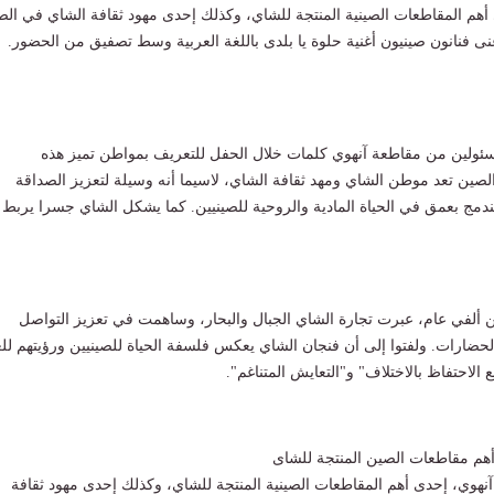
ى أهم المقاطعات الصينية المنتجة للشاي، وكذلك إحدى مهود ثقافة الشاي في الص
 فنانون صينيون أغنية حلوة يا بلدى باللغة العربية وسط تصفيق من الحضور.
سئولين من مقاطعة آنهوي كلمات خلال الحفل للتعريف بمواطن تميز هذه
الصين تعد موطن الشاي ومهد ثقافة الشاي، لاسيما أنه وسيلة لتعزيز الصداقة
دمج بعمق في الحياة المادية والروحية للصينيين. كما يشكل الشاي جسرا يربط
من ألفي عام، عبرت تجارة الشاي الجبال والبحار، وساهمت في تعزيز التواصل
لحضارات. ولفتوا إلى أن فنجان الشاي يعكس فلسفة الحياة للصينيين ورؤيتهم للع
ع الاحتفاظ بالاختلاف" و"التعايش المتناغم".
هم مقاطعات الصين المنتجة للشاى
نهوي، إحدى أهم المقاطعات الصينية المنتجة للشاي، وكذلك إحدى مهود ثقافة