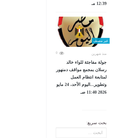
12:39 مـ
غير مصنف
0
منذ شهرين
جولة مفاجئة للواء خالد
رسلان بمجمع مواقف دمنهور
لمتابعة انتظام العمل
وتطوير...اليوم الأحد، 24 مايو
2026 11:40 صـ
بحث سريع: