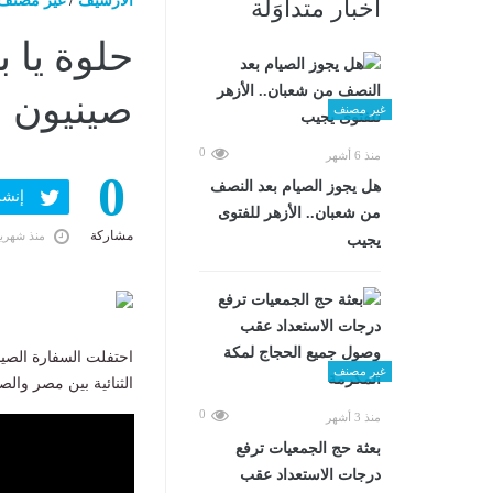
الارشيف
/
غير مصنف
أخبار متداوَلة
حلوة يا 
صينيون ب
غير مصنف
0
منذ 6 أشهر
0
هل يجوز الصيام بعد النصف
إنشر ف
من شعبان.. الأزهر للفتوى
مشاركة
منذ شهري
يجيب
احتفلت السفارة الصي
غير مصنف
الثنائية بين مصر وال
0
منذ 3 أشهر
بعثة حج الجمعيات ترفع
درجات الاستعداد عقب