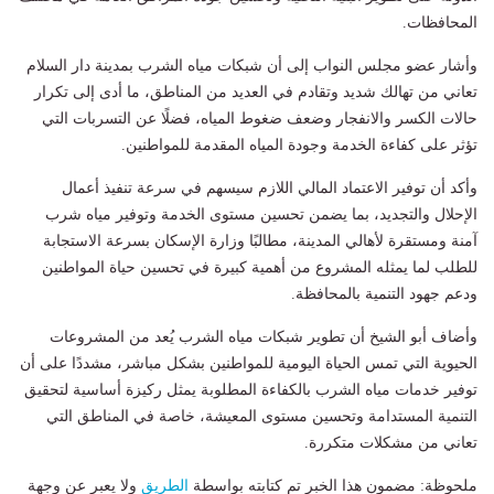
المحافظات.
وأشار عضو مجلس النواب إلى أن شبكات مياه الشرب بمدينة دار السلام
تعاني من تهالك شديد وتقادم في العديد من المناطق، ما أدى إلى تكرار
حالات الكسر والانفجار وضعف ضغوط المياه، فضلًا عن التسربات التي
تؤثر على كفاءة الخدمة وجودة المياه المقدمة للمواطنين.
وأكد أن توفير الاعتماد المالي اللازم سيسهم في سرعة تنفيذ أعمال
الإحلال والتجديد، بما يضمن تحسين مستوى الخدمة وتوفير مياه شرب
آمنة ومستقرة لأهالي المدينة، مطالبًا وزارة الإسكان بسرعة الاستجابة
للطلب لما يمثله المشروع من أهمية كبيرة في تحسين حياة المواطنين
ودعم جهود التنمية بالمحافظة.
وأضاف أبو الشيخ أن تطوير شبكات مياه الشرب يُعد من المشروعات
الحيوية التي تمس الحياة اليومية للمواطنين بشكل مباشر، مشددًا على أن
توفير خدمات مياه الشرب بالكفاءة المطلوبة يمثل ركيزة أساسية لتحقيق
التنمية المستدامة وتحسين مستوى المعيشة، خاصة في المناطق التي
تعاني من مشكلات متكررة.
ملحوظة: مضمون هذا الخبر تم كتابته بواسطة
الطريق
ولا يعبر عن وجهة