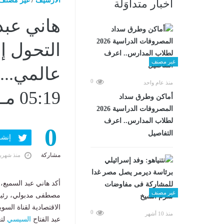
الارشيف
/
غير مصنف
أخبار متداوَلة
هاني عبد
التحول إ
غير مصنف
0
منذ عام واحد
05:19 مـ
أماكن وطرق سداد
المصروفات الدراسية 2026
لطلاب المدارس.. اعرف
0
التفاصيل
إنشر ف
مشاركة
منذ شهري
أكد هاني عبد السميع
غير مصنف
مصطفى مدبولي، رئيس
الاقتصادية لقناة السو
0
منذ 10 أشهر
عبد الفتاح
السيسي
لتع