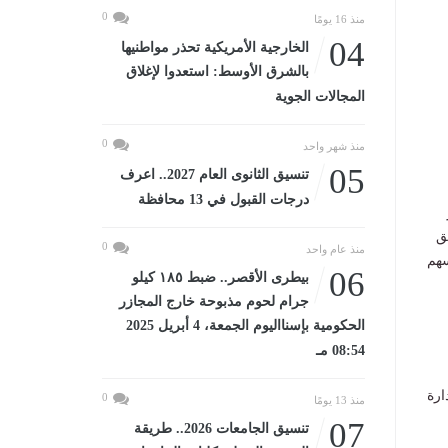
0
منذ 16 يومًا
04
الخارجية الأمريكية تحذر مواطنيها
بالشرق الأوسط: استعدوا لإغلاق
المجالات الجوية
0
منذ شهر واحد
05
تنسيق الثانوى العام 2027.. اعرف
درجات القبول في 13 محافظة
ق
0
منذ عام واحد
سهم
06
بيطرى الأقصر.. ضبط ١٨٥ كيلو
جرام لحوم مذبوحة خارج المجازر
الحكومية بإسنااليوم الجمعة، 4 أبريل 2025
08:54 مـ
ارة
0
منذ 13 يومًا
07
تنسيق الجامعات 2026.. طريقة