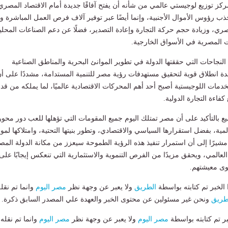
ركز توزيع لوجيستي عالمي من شأنه أن يفتح آفاقًا جديدة أمام الاقتصاد المصري
رؤوس الأموال الأجنبية، وإنما أيضًا عبر توفير آلاف فرص العمل المباشرة و
ري، وزيادة حجم حركة التجارة وإعادة التصدير، فضلًا عن دعم الصناعات المحلي
ت المصرية في الأسواق الخارجية.
النجاحات التي حققتها الدولة في تطوير الموانئ البحرية والمناطق الصناعية
دة انطلاق قوية لتحقيق مستهدفات رؤية مصر للتنمية المستدامة، مشددًا على أ
خدمات اللوجيستية أصبح أحد أهم المحركات الاقتصادية عالميًا، لما يملكه من قد
كفاءة التجارة الدولية.
يع بالتأكيد على أن مصر تمتلك اليوم جميع المقومات التي تؤهلها للعب دور محو
مية، بفضل استقرارها السياسي والاقتصادي، وتطور بنيتها التحتية، وامتلاكها لمو
مشيرًا إلى أن استمرار تنفيذ هذه الرؤية الطموحة سيعزز من مكانة الدولة المص
لعالمي، ويحقق مزيدًا من الفرص التنموية والاستثمارية التي تنعكس إيجابًا على
وى معيشتهم.
لخبر تم كتابته بواسطة
الطريق
ولا يعبر عن وجهة نظر
مصر اليوم
وانما تم نقل
طريق
ونحن غير مسئولين عن محتوى الخبر والعهدة علي المصدر السابق ذكرة.
بر تم كتابته بواسطة
مصر اليوم
ولا يعبر عن وجهة نظر
مصر اليوم
وانما تم نقله