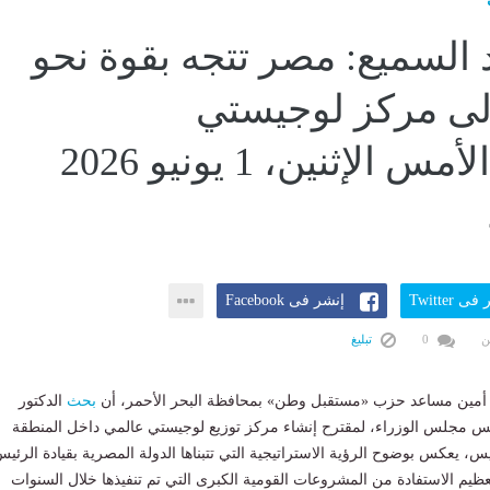
 السميع: مصر تتجه بقوة نحو
لى مركز لوجيستي
عالمي...الأمس الإثنين، 1 يونيو 2026
ى Twitter
إنشر فى Facebook
ن
0
تبليغ
، أمين مساعد حزب «مستقبل وطن» بمحافظة البحر الأحمر، أن
بحث
الدكتور
 مجلس الوزراء، لمقترح إنشاء مركز توزيع لوجيستي عالمي داخل المنطقة
يس، يعكس بوضوح الرؤية الاستراتيجية التي تتبناها الدولة المصرية بقيادة الرئي
ظيم الاستفادة من المشروعات القومية الكبرى التي تم تنفيذها خلال السنوات