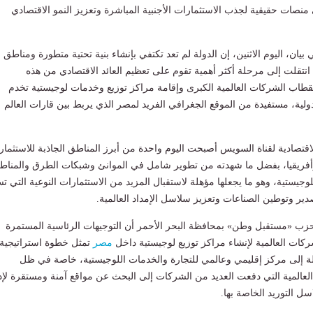
 منصات حقيقية لجذب الاستثمارات الأجنبية المباشرة وتعزيز النمو الاقتصادي
بيان، اليوم الاثنين، إن الدولة لم تعد تكتفي بإنشاء بنية تحتية متطورة ومناطق
 انتقلت إلى مرحلة أكثر أهمية تقوم على تعظيم العائد الاقتصادي من هذه
طاب الشركات العالمية الكبرى وإقامة مراكز توزيع وخدمات لوجيستية تخدم
لدولية، مستفيدة من الموقع الجغرافي الفريد لمصر الذي يربط بين قارات العالم
قتصادية لقناة السويس أصبحت اليوم واحدة من أبرز المناطق الجاذبة للاستثمار
فريقيا، بفضل ما شهدته من تطوير شامل في الموانئ وشبكات الطرق والمناط
وجيستية، وهو ما يجعلها مؤهلة لاستقبال المزيد من الاستثمارات النوعية التي ت
دير وتوطين الصناعات وتعزيز سلاسل الإمداد العالمية.
ب «مستقبل وطن» بمحافظة البحر الأحمر أن التوجيهات الرئاسية المستمرة
كات العالمية لإنشاء مراكز توزيع لوجيستية داخل
مصر
تمثل خطوة استراتيجية
لة إلى مركز إقليمي وعالمي للتجارة والخدمات اللوجيستية، خاصة في ظل
 العالمية التي دفعت العديد من الشركات إلى البحث عن مواقع آمنة ومستقرة لإد
سل التوريد الخاصة بها.