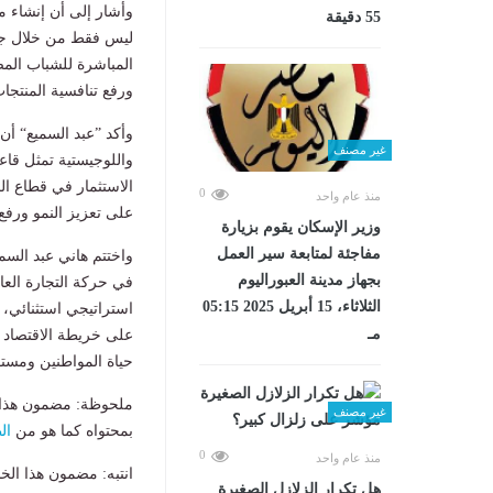
وأشار إلى أن إنشاء م
55 دقيقة
ليس فقط من خلال جذب 
المباشرة للشباب المص
ورفع تنافسية المنتجا
وأكد ”عبد السميع“ أن 
غير مصنف
واللوجيستية تمثل قاع
الاستثمار في قطاع ال
0
منذ عام واحد
على تعزيز النمو ورفع 
وزير الإسكان يقوم بزيارة
مفاجئة لمتابعة سير العمل
واختتم هاني عبد السم
بجهاز مدينة العبوراليوم
في حركة التجارة العال
الثلاثاء، 15 أبريل 2025 05:15
استراتيجي استثنائي، 
مـ
على خريطة الاقتصاد ا
حياة المواطنين ومست
ملحوظة: مضمون هذا ا
غير مصنف
بمحتواه كما هو من
ال
0
منذ عام واحد
انتبه: مضمون هذا الخ
هل تكرار الزلازل الصغيرة