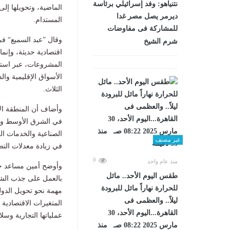
نتنياهو: وفد إسرائيلي برئاسة
الماضية، وتحويلها إلى
ديرمر يصل مصر غدا
المستدام.
للمشاركة فى مفاوضات
وقال ”عبد السميع“ في 
شرم الشيخ
اقتصادية حديثة، وإنما
المشروعات، عبر استق
الأسواق الإقليمية وا
الثلاث.
وأضاف أن المنطقة الا
في الشرق الأوسط وأ
الصناعية والخدمات الل
غير مصنف
في زيادة معدلات التص
0
منذ عام واحد
وأوضح أمين مساعد حز
طقس اليوم الأحد.. مائل
بالعمل على جذب الشر
للحرارة نهاراً مائل للبرودة
مهمة نحو تحويل الدو
ليلاً.. والعظمى فى
المتغيرات الاقتصادية
القاهرة...اليوم الأحد، 30
عملياتها التجارية وسلا
مارس 2025 08:22 صـ منذ