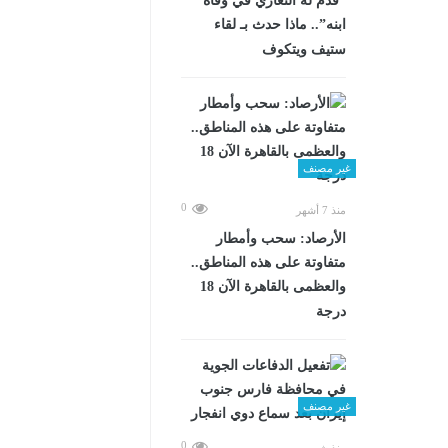
“قدم له التعازي في وفاة
ابنه”.. ماذا حدث بـ لقاء
ستيف ويتكوف
غير مصنف
0
منذ 7 أشهر
الأرصاد: سحب وأمطار
متفاوتة على هذه المناطق..
والعظمى بالقاهرة الآن 18
درجة
غير مصنف
0
منذ شهرين