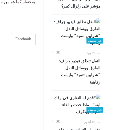
بمحتواه كما هو من
مص
مؤشر على زلزال كبير؟
Facebook
غير مصنف
0
منذ 30 يومًا
​النقل تطلق فيديو جراف:
الطرق ووسائل النقل
"شرايين تنمية" وليست
رفاهية
غير مصنف
0
منذ 10 أشهر