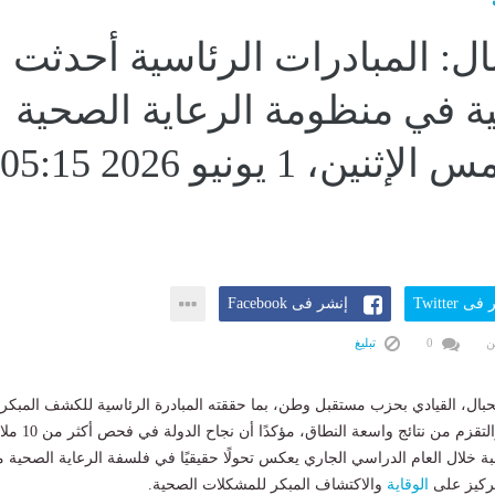
ال: المبادرات الرئاسية أحدثت
ية في منظومة الرعاية الصحية
للطلابالأمس الإثنين، 1 يونيو 2026 05:15
ى Twitter
إنشر فى Facebook
ن
0
تبليغ
حبال، القيادي بحزب مستقبل وطن، بما حققته المبادرة الرئاسية للكشف المبكر
عن الأنيميا والسمنة والتقزم من نتائج واسعة النطاق،
البة خلال العام الدراسي الجاري يعكس تحولًا حقيقيًا في فلسفة الرعاية الصحية 
لتركيز على
الوقاية
والاكتشاف المبكر للمشكلات الصحية.