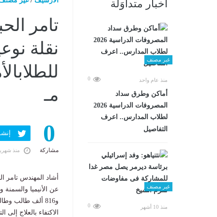
الارشيف
/
غير مصنف
أخبار متداوَلة
تامر الحب
نقلة نوع
غير مصنف
0
منذ عام واحد
مـ
أماكن وطرق سداد
المصروفات الدراسية 2026
لطلاب المدارس.. اعرف
0
التفاصيل
إنشر ف
مشاركة
منذ شهري
أشاد المهندس تامر ال
غير مصنف
و816 ألف طالب وط
0
منذ 10 أشهر
الاكتفاء بالعلاج إلى ا