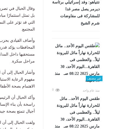
نتنياهو: وفد إسرائيلي برئاسة
وقال الحبال في تصريح
ديرمر يصل مصر غدا
بل تمثل استثمارًا مبا
للمشاركة فى مفاوضات
التي قد تؤثر على الن
شرم الشيخ
المجتمع.
وأضاف القيادي بحزب
المحافظات يؤكد قدرة
مستحقيها داخل المدا
مراحل مبكرة.
وأشار الحبال إلى أن 
غير مصنف
مفهوم الرعاية الاستبا
الاهتمام بصحة الأطفال
0
منذ عام واحد
وأكد الحبال أن الرئيس
طقس اليوم الأحد.. مائل
راسخة بأن بناء الإنسا
للحرارة نهاراً مائل للبرودة
أجيال تتمتع بصحة جيدة 
ليلاً.. والعظمى فى
القاهرة...اليوم الأحد، 30
ولفت الحبال إلى أن ال
مارس 2025 08:22 صـ منذ