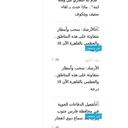
“قدم له التعازي في وفاة
ابنه”.. ماذا حدث بـ لقاء
ستيف ويتكوف
غير مصنف
0
منذ 7 أشهر
الأرصاد: سحب وأمطار
متفاوتة على هذه المناطق..
والعظمى بالقاهرة الآن 18
درجة
غير مصنف
0
منذ شهرين