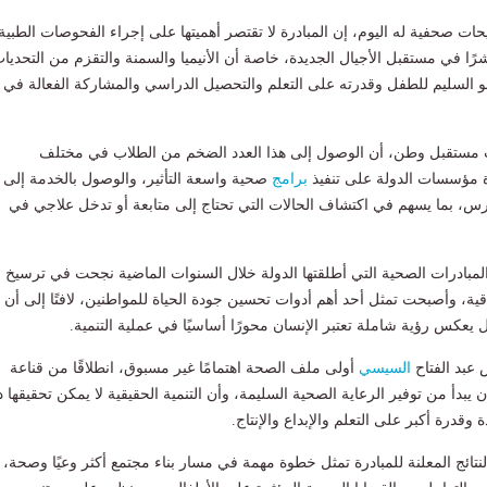
ات صحفية له اليوم، إن المبادرة لا تقتصر أهميتها على إجراء الفحوصات الطبية
شرًا في مستقبل الأجيال الجديدة، خاصة أن الأنيميا والسمنة والتقزم من التحديا
مو السليم للطفل وقدرته على التعلم والتحصيل الدراسي والمشاركة الفعالة في
 مستقبل وطن، أن الوصول إلى هذا العدد الضخم من الطلاب في مختلف
 مؤسسات الدولة على تنفيذ
برامج
صحية واسعة التأثير، والوصول بالخدمة إلى
رس، بما يسهم في اكتشاف الحالات التي تحتاج إلى متابعة أو تدخل علاجي في
المبادرات الصحية التي أطلقتها الدولة خلال السنوات الماضية نجحت في ترسيخ
قية، وأصبحت تمثل أحد أهم أدوات تحسين جودة الحياة للمواطنين، لافتًا إلى أن
 يعكس رؤية شاملة تعتبر الإنسان محورًا أساسيًا في عملية التنمية.
 عبد الفتاح
السيسي
أولى ملف الصحة اهتمامًا غير مسبوق، انطلاقًا من قناعة
ن يبدأ من توفير الرعاية الصحية السليمة، وأن التنمية الحقيقية لا يمكن تحقيقها 
وقدرة أكبر على التعلم والإبداع والإنتاج.
نتائج المعلنة للمبادرة تمثل خطوة مهمة في مسار بناء مجتمع أكثر وعيًا وصحة،