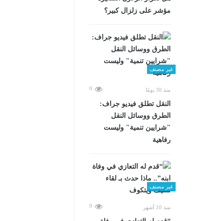
مؤشر على زلزال كبير؟
غير مصنف
0
منذ 30 يومًا
​النقل تطلق فيديو جراف:
الطرق ووسائل النقل
"شرايين تنمية" وليست
رفاهية
غير مصنف
0
منذ 10 أشهر