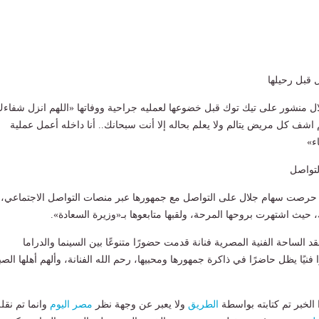
 قبل رحيلها
ال منشور على تيك توك قبل خضوعها لعمليه جراحية ووفاتها «اللهم انزل شفاء
اشف كل مريض يتالم ولا يعلم بحاله إلا أنت سبحانك.. أنا داخله أعمل عملية
ء»
لتواصل
 حرصت سهام جلال على التواصل مع جمهورها عبر منصات التواصل الاجتماعي،
 حيث اشتهرت بروحها المرحة، ولقبها متابعوها بـ«وزيرة السعادة».
 الساحة الفنية المصرية فنانة قدمت حضورًا متنوعًا بين السينما والدراما
نيًا يظل حاضرًا في ذاكرة جمهورها ومحبيها، رحم الله الفنانة، وألهم أهلها الصب
لخبر تم كتابته بواسطة
الطريق
ولا يعبر عن وجهة نظر
مصر اليوم
وانما تم نقل