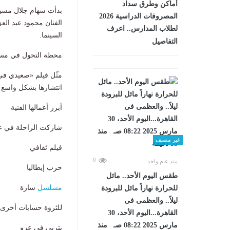
أماكن وطرق سداد
بدأت سهام جلال مسيرت
المصروفات الدراسية 2026
الفنان محمود عبد ال
لطلاب المدارس.. اعرف
السينما.
التفاصيل
محطة التحول في مسي
مثّل فيلم «صعيدي في
انتشارها بشكل واسع بي
أبرز أعمالها الفنية
شاركت الراحلة في عدد
غير مصنف
فيلم ثقافي
0
منذ عام واحد
حرب إيطاليا
طقس اليوم الأحد.. مائل
مسلسل
سارة
للحرارة نهاراً مائل للبرودة
ليلاً.. والعظمى فى
للثروة حسابات أخرى
القاهرة...اليوم الأحد، 30
مارس 2025 08:22 صـ منذ
يتربى في عزو