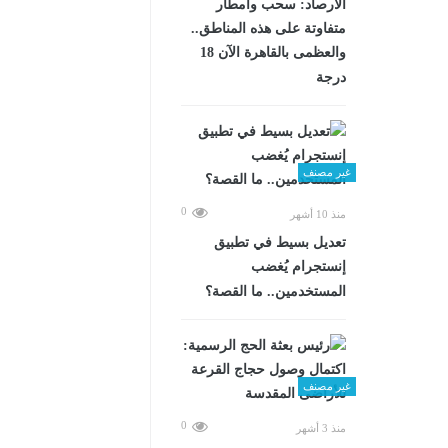
الأرصاد: سحب وأمطار
متفاوتة على هذه المناطق..
والعظمى بالقاهرة الآن 18
درجة
غير مصنف
0
منذ 10 أشهر
تعديل بسيط في تطبيق
إنستجرام يُغضب
المستخدمين.. ما القصة؟
غير مصنف
0
منذ 3 أشهر