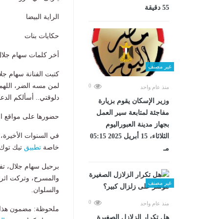
55 دقيقة
الراية البيضا
حكايات بنات
أخر كلمات سهام جلال
غير مصنف
كتبت الفنانة سهام جل
لمن مسه الضر، اللهم 
0
منذ عام واحد
دلوقتي.. أسألكم الدعا
وزير الإسكان يقوم بزيارة
مفاجئة لمتابعة سير العمل
حضورها على مواقع ا
بجهاز مدينة العبوراليوم
في السنوات الأخيرة،
الثلاثاء، 15 أبريل 2025 05:15
خاصة
تطبيق
تيك توك،
مـ
برحيل سهام جلال، تفقد
والمسرح، وتركت اثرا ف
غير مصنف
والسلوان.
0
منذ عام واحد
ملحوظة: مضمون هذا ا
هل تكرار الزلازل الصغيرة