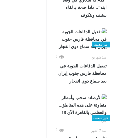
“قدم له التعازي في وفاة
ابنه”.. ماذا حدث بـ لقاء
ستيف ويتكوف
غير مصنف
0
منذ شهرين
تفعيل الدفاعات الجوية في
محافظة فارس جنوب إيران
بعد سماع دوي انفجار
غير مصنف
0
منذ 7 أشهر