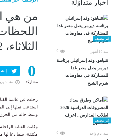
الارشيف
/
غير مصنف
أخبار متداوَلة
من هي ال
اللحظات 
غير مصنف
الثلاثاء، 2 يونيو 2026 07:37 صـ
0
منذ 10 أشهر
نتنياهو: وفد إسرائيلي برئاسة
0
ديرمر يصل مصر غدا
إنشر ف
للمشاركة فى مفاوضات
مشاركة
منذ شهري
شرم الشيخ
رحلت عن عالمنا الفنا
استدعت نقلها إلى الم
وسط حالة من الحزن ب
غير مصنف
وكانت الفنانة الراحل
0
منذ عام واحد
مكثفة، بينما دعا لها م