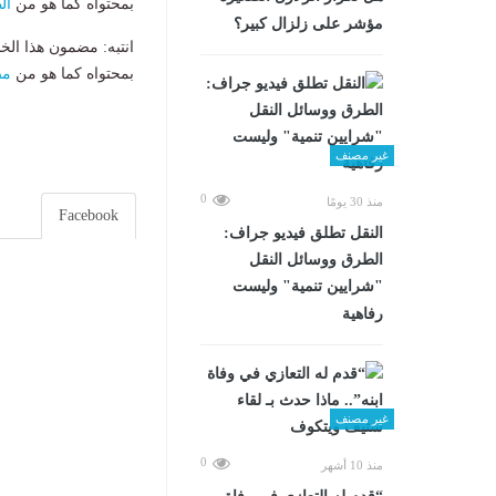
بمحتواه كما هو من
ال
مؤشر على زلزال كبير؟
انتبه: مضمون هذا الخ
بمحتواه كما هو من
مص
غير مصنف
0
منذ 30 يومًا
Facebook
​النقل تطلق فيديو جراف:
الطرق ووسائل النقل
"شرايين تنمية" وليست
رفاهية
غير مصنف
0
منذ 10 أشهر