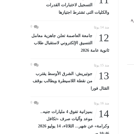
التسجيل لاختبارات القدرات
والكليات التى تشترط اجتيازها
ة.
0
منذ 14 يومًا
12
جامعة العاصمة تعلن جاهزية معامل
التنسيق الإلكتروني لاستقبال طلاب
ثانوية عامة 2026
0
منذ 15 يومًا
13
جوتيريش: الشرق الأوسط يقترب
من نقطة اللاسيطرة ويطالب بوقف
القتال فورا
0
منذ 16 يومًا
14
بميزانية تفوق 4 مليارات جنيه..
موعد وآليات صرف «تكافل
وكرامة» عن شهر... الثلاثاء، 14 يوليو 2026
10:46 صـ