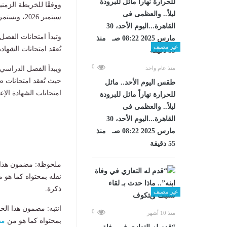
سبتمبر 2026، ويستمر حتى الخميس 24 يونيو 2027، بإجمالي 39 أسبوعًا دراسيًا.
غير مصنف
تُعقد امتحانات الشهادة الإعدادية خلا
0
منذ عام واحد
طقس اليوم الأحد.. مائل
امتحانات الشهادة الإعدادية من 29 مايو 2027
للحرارة نهاراً مائل للبرودة
ليلاً.. والعظمى فى
القاهرة...اليوم الأحد، 30
مارس 2025 08:22 صـ منذ
55 دقيقة
ملحوظة: مضمون هذا ا
نقله بمحتواه كما هو 
ذكرة.
غير مصنف
انتبه: مضمون هذا الخ
0
منذ 10 أشهر
بمحتواه كما هو من
مص