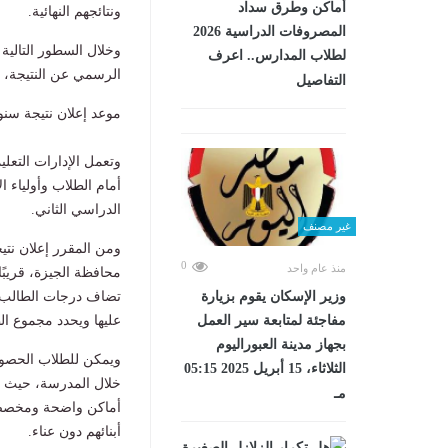
أماكن وطرق سداد
ونتائجهم النهائية.
المصروفات الدراسية 2026
وخلال السطور التالية
لطلاب المدارس.. اعرف
الرسمي عن النتيجة، با
التفاصيل
موعد إعلان نتيجة سنوات 
وتعمل الإدارات التعليم
أمام الطلاب وأولياء ا
الدراسي الثاني.
غير مصنف
ومن المقرر إعلان نتي
0
منذ عام واحد
محافظة الجيزة، قريبً
وزير الإسكان يقوم بزيارة
تضاف درجات الطالب ف
مفاجئة لمتابعة سير العمل
عليها ويحدد مجموع ال
بجهاز مدينة العبوراليوم
الثلاثاء، 15 أبريل 2025 05:15
خلال المدرسة، حيث أك
مـ
أماكن واضحة ومخصصة 
أبنائهم دون عناء.