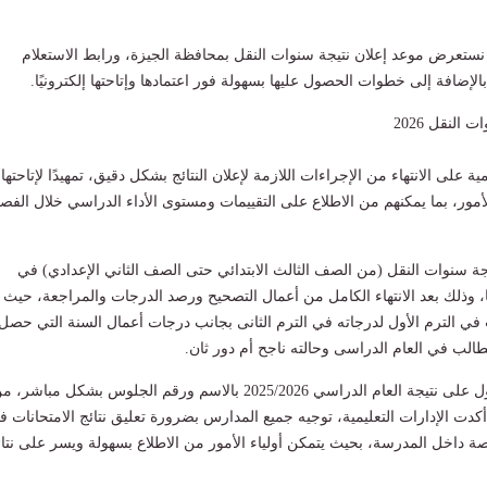
 نستعرض موعد إعلان نتيجة سنوات النقل بمحافظة الجيزة، ورابط الاستعلام
لإضافة إلى خطوات الحصول عليها بسهولة فور اعتمادها وإتاحتها إلكترونيًا.
النقل 2026
ية على الانتهاء من الإجراءات اللازمة لإعلان النتائج بشكل دقيق، تمهيدًا لإتاحتها
لأمور، بما يمكنهم من الاطلاع على التقييمات ومستوى الأداء الدراسي خلال الفص
جة سنوات النقل (من الصف الثالث الابتدائي حتى الصف الثاني الإعدادي) في
ا، وذلك بعد الانتهاء الكامل من أعمال التصحيح ورصد الدرجات والمراجعة، حيث
ي الترم الأول لدرجاته في الترم الثانى بجانب درجات أعمال السنة التي حصل
طالب في العام الدراسى وحالته ناجح أم دور ثان.
ويمكن للطلاب الحصول على نتيجة العام الدراسي 2025/2026 بالاسم ورقم الجلوس بشكل مباشر،
دت الإدارات التعليمية، توجيه جميع المدارس بضرورة تعليق نتائج الامتحانات ف
داخل المدرسة، بحيث يتمكن أولياء الأمور من الاطلاع بسهولة ويسر على نتائ