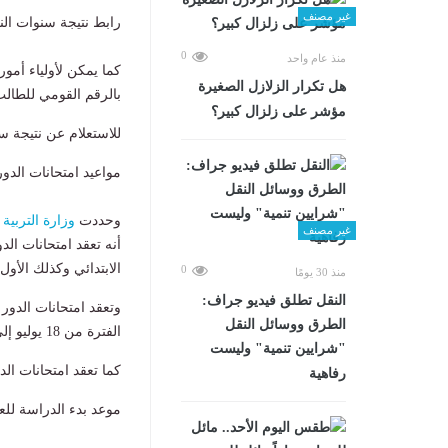
غير مصنف
رابط نتيجة سنوات النقل 2026 في ا
0
منذ عام واحد
كما يمكن لأولياء أمور
هل تكرار الزلازل الصغيرة
بالرقم القومي للطالب 
مؤشر على زلزال كبير؟
للاستعلام عن نتيجة 
مواعيد امتحانات الدور ال
وحددت
وزارة التربية 
غير مصنف
أنه تعقد امتحانات الد
الابتدائي وكذلك الأول والثان
0
منذ 30 يومًا
​النقل تطلق فيديو جراف:
وتعقد امتحانات الدور 
الطرق ووسائل النقل
الفترة من 18 يوليو إلى 25 يوليو.
"شرايين تنمية" وليست
كما تعقد امتحانات الدور الثاني 
رفاهية
موعد بدء الدراسة للعام 7