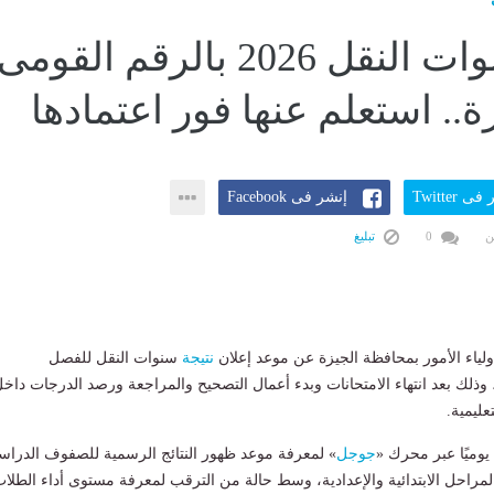
نتيجة سنوات النقل 2026 بالرقم القومى
.. استعلم عنها فور اعتمادها
ى Twitter
إنشر فى Facebook
ن
0
تبليغ
لياء الأمور بمحافظة الجيزة عن موعد إعلان
نتيجة
سنوات النقل للفصل
لدراسي الثاني 2026، وذلك بعد انتهاء الامتحانات وبدء أعمال التصحيح والمراجعة ورصد الدرجات داخ
عليمية.
يوميًا عبر محرك «
جوجل
» لمعرفة موعد ظهور النتائج الرسمية للصفوف الدراس
مراحل الابتدائية والإعدادية، وسط حالة من الترقب لمعرفة مستوى أداء الطلا