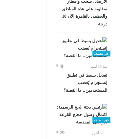
الأرصاد: سحب وأمطار
متفاوتة على هذه المناطق..
والعظمى بالقاهرة الآن 18
درجة
غير مصنف
0
منذ 10 أشهر
تعديل بسيط في تطبيق
إنستجرام يُغضب
المستخدمين.. ما القصة؟
غير مصنف
0
منذ 3 أشهر