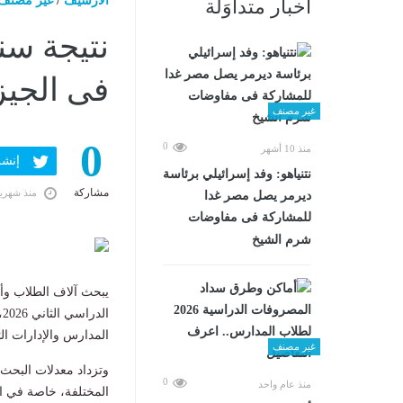
الارشيف
/
غير مصنف
أخبار متداوَلة
فى الجيزة
غير مصنف
0
0
منذ 10 أشهر
إنشر ف
نتنياهو: وفد إسرائيلي برئاسة
مشاركة
منذ شهري
ديرمر يصل مصر غدا
للمشاركة فى مفاوضات
شرم الشيخ
يبحث آلاف الطلاب وأو
ا
المدارس والإدارات الت
غير مصنف
وتزداد معدلات البحث 
0
منذ عام واحد
المختلفة، خاصة في ال