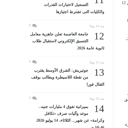
ووفقًا للخريطة الزمنية للعام الدراسي 2026/ 2027، ينطلق العام الدراسي المقبل يوم السبت الموافق 12
التسجيل لاختبارات القدرات
والكليات التى تشترط اجتيازها
2، بينما
0
منذ 14 يومًا
12
جامعة العاصمة تعلن جاهزية معامل
ويبدأ الفصل الدراسي الثاني يوم السبت الموافق 6 فبراير 2027 ، ويستمر حتى الخميس 24 يونيو 2027،
التنسيق الإلكتروني لاستقبال طلاب
ثانوية عامة 2026
0
منذ 15 يومًا
13
جوتيريش: الشرق الأوسط يقترب
من نقطة اللاسيطرة ويطالب بوقف
القتال فورا
0
منذ 16 يومًا
ق
14
بميزانية تفوق 4 مليارات جنيه..
موعد وآليات صرف «تكافل
وكرامة» عن شهر... الثلاثاء، 14 يوليو 2026
ة.
10:46 صـ