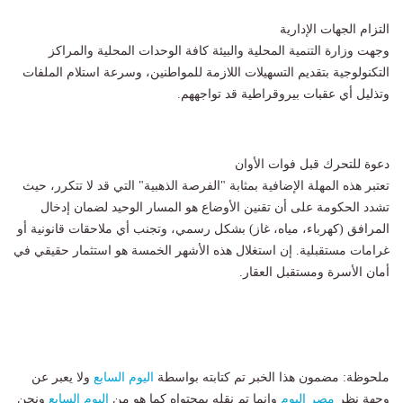
​التزام الجهات الإدارية
وجهت وزارة التنمية المحلية والبيئة كافة الوحدات المحلية والمراكز
التكنولوجية بتقديم التسهيلات اللازمة للمواطنين، وسرعة استلام الملفات
وتذليل أي عقبات بيروقراطية قد تواجههم.
دعوة للتحرك قبل فوات الأوان
​تعتبر هذه المهلة الإضافية بمثابة "الفرصة الذهبية" التي قد لا تتكرر، حيث
تشدد الحكومة على أن تقنين الأوضاع هو المسار الوحيد لضمان إدخال
المرافق (كهرباء، مياه، غاز) بشكل رسمي، وتجنب أي ملاحقات قانونية أو
غرامات مستقبلية. إن استغلال هذه الأشهر الخمسة هو استثمار حقيقي في
أمان الأسرة ومستقبل العقار.
ملحوظة: مضمون هذا الخبر تم كتابته بواسطة
اليوم السابع
ولا يعبر عن
وجهة نظر
مصر اليوم
وانما تم نقله بمحتواه كما هو من
اليوم السابع
ونحن