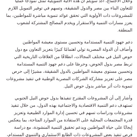
وخلال الاجتماع، أكد سويلم أن هذه الآلية التمويلية تمثل نموذجًا عمليًا
للتعاون البناء بين مصر والدول الشقيقة، وتسهم في توفير التمويل اللازم
للمشروعات ذات الأولوية التي تحقق عوائد تنموية مباشرة للمواطنين، بما
يعزز مسارات التنمية والاستقرار ويخدم المصالح المشتركة لشعوب
المنطقة.
دعم جهود التنمية المستدامة وتحسين مستوى معيشة المواطنين
وأضاف أن الدولة المصرية تولي اهتمامًا كبيرًا بتعزيز التعاون مع دول
حوض النيل في مختلف المجالات، انطلاقًا من العلاقات التاريخية التي
تربط مصر بدول الحوض، وحرصًا على دعم جهود التنمية المستدامة
وتحسين مستوى معيشة المواطنين بالدول الشقيقة، مشيرًا إلى حرص
مصر على تعزيز مشاركة الشركات المصرية الوطنية في تنفيذ مشروعات
تنموية ذات أثر مباشر بدول حوض النيل.
وأشار إلى أن المشروعات المقترح تنفيذها بدول حوض النيل الجنوبي
تستهدف دعم التنمية الاقتصادية والاجتماعية بهذه الدول، من خلال تنفيذ
مشروعات ودراسات تسهم في تحسين إدارة الموارد الطبيعية وتعزيز
قدرة المجتمعات المحلية على الاستفادة من الموارد المتاحة، بما ينعكس
إيجابًا على حياة المواطنين ويدعم تحقيق التنمية المنشودة، مع دراسة
فرص تنفيذ بعض المشروعات ذات الطابع الاستثماري والتنموي المستدام،