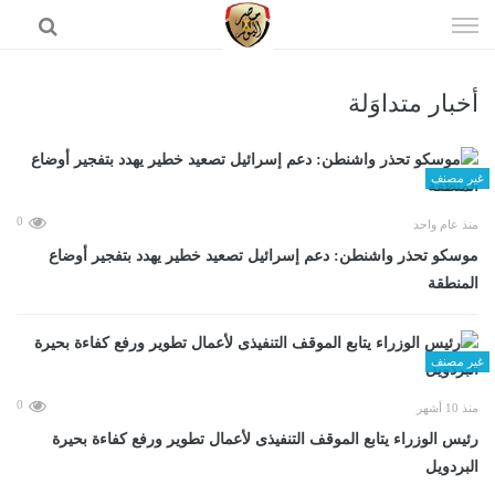
إذهب
الى
المحتوى
أخبار متداوَلة
الرئيسية
غير مصنف
0
منذ عام واحد
موسكو تحذر واشنطن: دعم إسرائيل تصعيد خطير يهدد بتفجير أوضاع
المنطقة
غير مصنف
0
منذ 10 أشهر
رئيس الوزراء يتابع الموقف التنفيذى لأعمال تطوير ورفع كفاءة بحيرة
البردويل