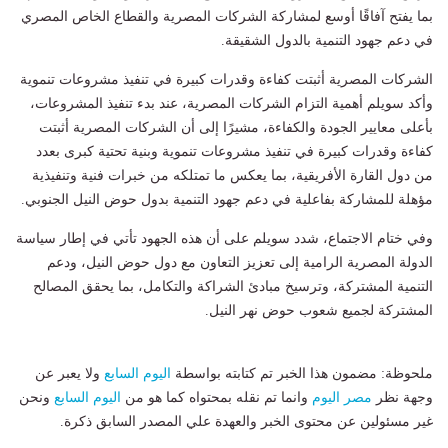
بما يفتح آفاقًا أوسع لمشاركة الشركات المصرية والقطاع الخاص المصري
في دعم جهود التنمية بالدول الشقيقة.
الشركات المصرية أثبتت كفاءة وقدرات كبيرة في تنفيذ مشروعات تنموية
وأكد سويلم أهمية التزام الشركات المصرية، عند بدء تنفيذ المشروعات،
بأعلى معايير الجودة والكفاءة، مشيرًا إلى أن الشركات المصرية أثبتت
كفاءة وقدرات كبيرة في تنفيذ مشروعات تنموية وبنية تحتية كبرى بعدد
من دول القارة الأفريقية، بما يعكس ما تمتلكه من خبرات فنية وتنفيذية
مؤهلة للمشاركة بفاعلية في دعم جهود التنمية بدول حوض النيل الجنوبي.
وفي ختام الاجتماع، شدد سويلم على أن هذه الجهود تأتي في إطار سياسة
الدولة المصرية الرامية إلى تعزيز التعاون مع دول حوض النيل، ودعم
التنمية المشتركة، وترسيخ مبادئ الشراكة والتكامل، بما يحقق المصالح
المشتركة لجميع شعوب حوض نهر النيل.
ملحوظة: مضمون هذا الخبر تم كتابته بواسطة
اليوم السابع
ولا يعبر عن
وجهة نظر
مصر اليوم
وانما تم نقله بمحتواه كما هو من
اليوم السابع
ونحن
غير مسئولين عن محتوى الخبر والعهدة علي المصدر السابق ذكرة.