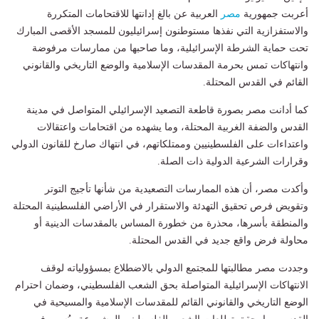
أعربت جمهورية
مصر
العربية عن بالغ إدانتها للاقتحامات المتكررة
والاستفزازية التي نفذها مستوطنون إسرائيليون للمسجد الأقصى المبارك
تحت حماية الشرطة الإسرائيلية، وما صاحبها من ممارسات مرفوضة
وانتهاكات تمس بحرمة المقدسات الإسلامية والوضع التاريخي والقانوني
القائم في القدس المحتلة.
كما أدانت مصر بصورة قاطعة التصعيد الإسرائيلي المتواصل في مدينة
القدس والضفة الغربية المحتلة، وما يشهده من اقتحامات واعتقالات
واعتداءات على الفلسطينيين وممتلكاتهم، في انتهاك صارخ للقانون الدولي
وقرارات الشرعية الدولية ذات الصلة.
وأكدت مصر، أن هذه الممارسات التصعيدية من شأنها تأجيج التوتر
وتقويض فرص تحقيق التهدئة والاستقرار في الأراضي الفلسطينية المحتلة
والمنطقة بأسرها، محذرة من خطورة المساس بالمقدسات الدينية أو
محاولة فرض واقع جديد في القدس المحتلة.
وجددت مصر مطالبتها للمجتمع الدولي بالاضطلاع بمسؤولياته لوقف
الانتهاكات الإسرائيلية المتواصلة بحق الشعب الفلسطيني، وضمان احترام
الوضع التاريخي والقانوني القائم للمقدسات الإسلامية والمسيحية في