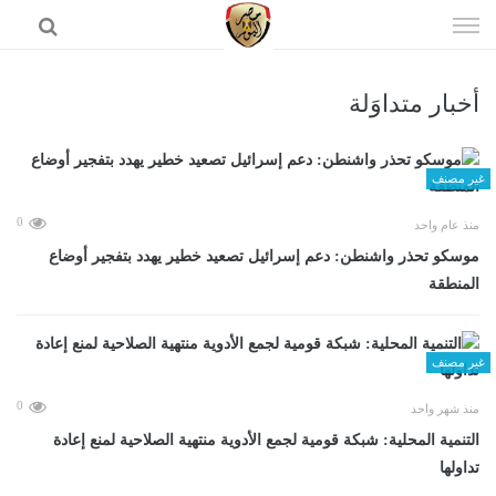
إذهب
الى
المحتوى
أخبار متداوَلة
الرئيسية
غير مصنف
0
منذ عام واحد
موسكو تحذر واشنطن: دعم إسرائيل تصعيد خطير يهدد بتفجير أوضاع
المنطقة
غير مصنف
0
منذ شهر واحد
التنمية المحلية: شبكة قومية لجمع الأدوية منتهية الصلاحية لمنع إعادة
تداولها