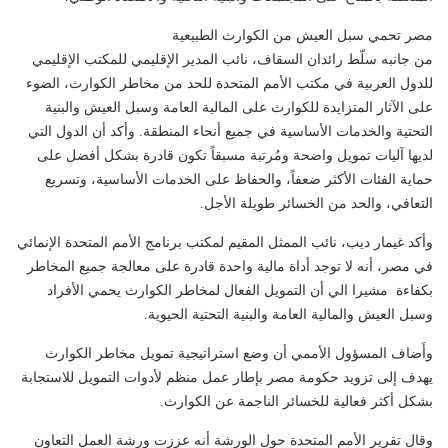
مصر تحمي سبل العيش من الكوارث الطبيعية
من جانبه سلّط رائدان السقاف، نائب المدير الإقليمي للمكتب الإقليمي
للدول العربية في مكتب الأمم المتحدة للحد من مخاطر الكوارث، الضوء
على الآثار المتزايدة للكوارث على المالية العامة وسبل العيش والبنية
التحتية والخدمات الأساسية في جميع أنحاء المنطقة. وأكد أن الدول التي
لديها آليات تمويل واضحة ومُرتبة مسبقاً تكون قادرة بشكل أفضل على
حماية الفئات الأكثر ضعفاً، والحفاظ على الخدمات الأساسية، وتسريع
التعافي، والحد من الخسائر طويلة الأجل.
وأكد غيمار ديب، نائب الممثل المقيم لمكتب برنامج الأمم المتحدة الإنمائي
في مصر، أنه لا توجد أداة مالية واحدة قادرة على معالجة جميع المخاطر
بكفاءة مشيرا الي أن التمويل الفعال لمخاطر الكوارث يحمي الأفراد
وسبل العيش والمالية العامة والبنية التحتية الحيوية.
وأَضاف المسؤول الأممي أن وضع استراتيجية تمويل مخاطر الكوارث
يهدف إلى تزويد حكومة مصر بإطار عمل منظم لأدوات التمويل للاستجابة
بشكل أكثر فعالية للخسائر الناجمة عن الكوارث.
وقال تقرير الأمم المتحدة حول الورشة أنه عززت ورشة العمل التعاون