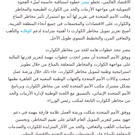
الاقتصاد العالمي، تخطو
مصر
خطوة استباقية حاسمة لملء الفجوة
التمويلية في مواجهة الأزمات والحد من الكوارث الطبيعية والمخاطر
وقالت الأمم المتحدة في تقرير لها أنه مع استمرار تأثير مخاطر المناخ
والكوارث على الاقتصادات والمجتمعات في جميع أنحاء المنطقة العربية،
أصبح تعزيز تمويل مخاطر الكوارث ذا أهمية متزايدة لدعم
الوقاية
والتأهب
والتعافي المرن والتخطيط التنموي طويل الأجل.
مصر تتخذ خطوات هامه للحد من مخاطر الكوارث
ووفق الأمم المتحدة أن مصر اتخذت خطوات مهمة لتعزيز قدرتها المالية
على مواجهة الكوارث والمخاطر المتعلقة بالمناخ من خلال تطوير
استراتيجية وطنية لتمويل مخاطر الكوارث، جاء ذلك خلال ورشة عمل
جمعت وكالات الأمم المتحدة والجهات الوطنية المعنية في القاهرة نظمها
بشكل مشترك مكتب الأمم المتحدة للحد من مخاطر الكوارث وبرنامج
الأمم المتحدة الإنمائي، بالتنسيق مع اللجنة الوطنية لإدارة الأزمات والحد
من مخاطر الكوارث التابعة لمكتب رئيس الوزراء.
ووفق الأمم المتحدة شكلت ورشة العمل علامة فارقة مهمة في دعم
جهود مصر لتعزيز التمويل العام القائم على تقييم المخاطر، وتحسين
سياسات التأهب والتعافي، والحد من الآثار المتزايدة للكوارث والصدمات
المتعلقة بالمناخ على المجتمعات والبنية التحتية والاقتصاد الوطني.