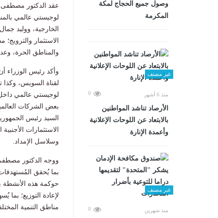
وصول جميع الحجاج لمكة
عقد الدكتور مصطفى مد
المكرمة
لوجيستي عالمي بالمنط
الخارجية، ووليد جمال 
الاستثمار والترويج؛ 
والمناطق الحرة، وعدد
وأكد رئيس الوزراء أن
غير مصنف
لقناة السويس، وكذا ت
0
لوجيستي عالمي داخل ا
منذ 6 أشهر
بعض الشركات العالمي
الأرصاد تناشد المواطنين
السيد رئيس الجمهورية
بالابتعاد عن اللوحات الإعلانية
الاستثمارات الأجنبية
وأعمدة الإنارة
وسلاسل الإمداد.
ووجه الدكتور مصطفى م
بما يُحقق المُستهدفات
حوكمة هذه الأنشطة ب
غير مصنف
لإعادة التوزيع؛ بما 
مناطق التنمية المخت
0
منذ شهرين