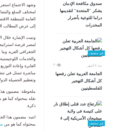
صندوق مكافحة الإدمان
وشهد الاجتماع استعرا
يشكر "المتحدة" لتقديمها
لمختلف السلع والبضائ
دراما للتوعية بأضرار
العامة للمنطقة الاقتص
المخدرات
إلى عرض المطالب المُ
وتمت الإشارة خلال الا
لمصر فرصة استراتيجية
الجغرافي الفريد وما 
غير مصنف
والخدمات اللوجيستية،
0
منذ 6 أشهر
العابرة وإعادة التوزي
مباشرة تتمثل في تنش
الجامعة العربية تعلن رفضها
وتعظيم الحصيلة الدولا
كل أشكال التهجير
للفلسطينيين
ملحوظة: مضمون هذا ا
نقله بمحتواه كما هو 
ذكرة.
انتبه: مضمون هذا الخ
غير مصنف
بمحتواه كما هو من
مص