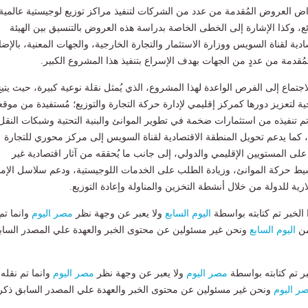
ض العروض المُقدمة من عدد من الشركات لتنفيذ مراكز توزيع لوجيستية عالمية
ع، وكذا الإشارة إلى الخطى الخاصة بدراسة هذه العروض بالتنسيق بين الهيئة
ادية لقناة السويس ووزارة الاستثمار والتجارة الخارجية، والجهات المعنية، بالإضا
قدمة من عددٍ من الجهات بهدف الإسراع بتنفيذ هذا المشروع الكبير.
جتماع إلى الفرص الواعدة لهذا المشروع، الذي يُمثل نقلة نوعية كبيرة، حيث يتي
 لتعزيز دورها كمركز إقليمي لإدارة حركة التجارة والتوزيع؛ مُستفيدة من موقع
تم تنفيذه من استثمارات ضخمة في تطوير الموانئ والبنية التحتية وشبكات النقل
 كما يدعم تحويل المنطقة الاقتصادية لقناة السويس إلى مركز محوري للتجارة
ع على المستويين الإقليمي والدولي، إلى جانب ما يُحققه من آثار اقتصادية غير
يط حركة الموانئ، وزيادة الطلب على الخدمات اللوجيستية، ودعم سلاسل الإمد
رية للدولة من خلال أنشطة التخزين والمناولة وإعادة التوزيع.
لخبر تم كتابته بواسطة
اليوم السابع
ولا يعبر عن وجهة نظر
مصر اليوم
وانما تم
من
اليوم السابع
ونحن غير مسئولين عن محتوى الخبر والعهدة علي المصدر الساب
بر تم كتابته بواسطة
مصر اليوم
ولا يعبر عن وجهة نظر
مصر اليوم
وانما تم نقله
ر اليوم
ونحن غير مسئولين عن محتوى الخبر والعهدة علي المصدر السابق ذكر