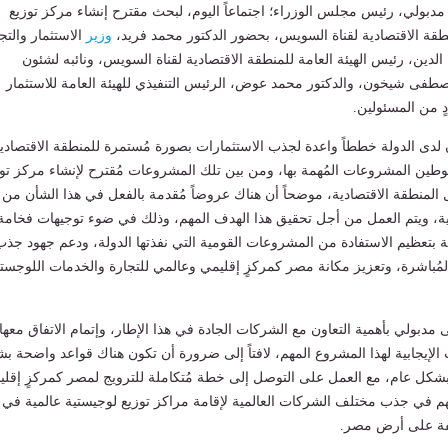
بولي، رئيس مجلس الوزراء؛ اجتماعاً اليوم، لبحث مقترح إنشاء مركز توزيع
قة الاقتصادية لقناة السويس، بحضور الدكتور محمد فريد،
وزير
الاستثمار والتج
الدين، رئيس الهيئة العامة للمنطقة الاقتصادية لقناة السويس، ونائبه لشئون
مصطفى شيخون، والدكتور محمد عوض، الرئيس التنفيذي للهيئة العامة للاستثمار
ٍ من المسئولين.
 لدى الدولة خططاً واعدة لجذب الاستثمارات بصورة مُستمرة للمنطقة الاقتصادي
وطين المشروعات المُهمة بها، ومن بين تلك المشروعات مُقترح لإنشاء مركز تو
لمنطقة الاقتصادية، موضحاً أن هناك عروضاً مُقدمة بالفعل في هذا الشأن من
ة، ويتم العمل من أجل تحقيق هذا الهدف المهم، وذلك في ضوء توجيهات فخامة
 بتعظيم الاستفادة من المشروعات القومية التي نفذتها الدولة، ودعم جهود جذب
 المُباشرة، وتعزيز مكانة مصر كمركزٍ إقليمي وعالمي للتجارة والخدمات اللوجستي
دبولي بأهمية التعاون مع الشركات الجادة في هذا الإطار، وإتمام الاتفاق معها،
 الإيجابية لهذا المشروع المهم، لافتاً إلى ضرورة أن تكون هناك قواعد واضحة ب
شكل عام، مع العمل على التوصل إلى خطة مُتكاملة للترويج لمصر كمركزٍ إقلي
يُسهم في جذب مختلف الشركات العالمية لإقامة مراكز توزيع لوجيستية عالمية في
لفة على أرض مصر.