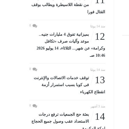
من نقطة اللاسيطرة ويطالب بوقف
القتال فورا
0
منذ 14 يومًا
12
بميزانية تفوق 4 مليارات جنيه..
موعد وآليات صرف «تكافل
وكرامة» عن شهر... الثلاثاء، 14 يوليو 2026
10:46 صـ
0
منذ 14 يومًا
13
توقف خدمات الاتصالات والإنترنت
فى كوبا بسبب استمرار أزمة
انقطاع الكهرباء
0
منذ 3 أشهر
14
بعثة حج الجمعيات ترفع درجات
الاستعداد عقب وصول جميع الحجاج
لمكة المكرمة