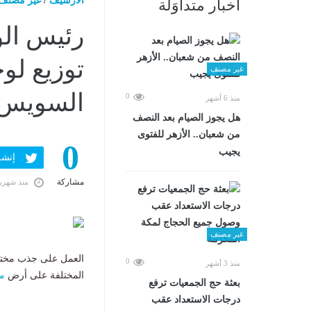
الارشيف
/
غير مصنف
أخبار متداوَلة
رئيس الو
توزيع لو
غير مصنف
السويس
0
منذ 6 أشهر
هل يجوز الصيام بعد النصف
من شعبان.. الأزهر للفتوى
0
يجيب
إنشر ف
مشاركة
منذ شهري
غير مصنف
العمل على جذب مختلف 
0
منذ 3 أشهر
المختلفة على أرض
م
بعثة حج الجمعيات ترفع
درجات الاستعداد عقب