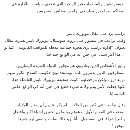
الديمقراطيين والمنظمات غير الربحية التي تتحدى سياسات الإدارة في
المحاكم، مما يعزز معارضي ترامب بمحامين متمرسين.
ترامب يرد على مقال نيويورك تايمز
وكتب ترامب في منشور على تروث سوشيال: نيويورك تايمز نشرت مقال
بعنوان "إدارة ترامب ترى هجرة جماعية مذهلة للمواهب القانونية"، كما لو
أن هذا أمر سيئ، في حين أنه في الواقع جيد جدًا.
وتابع: الأشخاص الذين يغادرون هم مجانين الدولة العميقة اليساريين
المتطرفين، الذين يدمرون بلدنا، ويستخدمون حكومتنا كسلاح الكثير منهم
لم يغادروا، ولكن تم فصلهم! كتبت صحيفة نيويورك تايمز الفاشلة هذا،
لكنها جعلت الأمر يبدو وكأنه شيء فظيع في حين أنه في الواقع عكس
ذلك تمامًا
وقال ترامب: في كثير من الحالات، لم يكن عليهم أن يمثلوا الولايات
المتحدة في المقام الأول.. دعوهم يواصلون تحقيق أشياء أكبر وأفضل
وأكثر إشراقا في المستقبل - أنا أؤيد ذلك تماما، وأتمنى لهم جميعا
التوفيق!