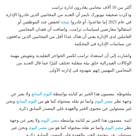
أكثر من 10 آلاف محامي يغادرون ادارة ترامب
وذكرت صحيفة نيويورك تايمز أن العديد من المحامين الذين غادروا الإدارة
في عام 2025 إما تقاعدوا، أو غادروا
نتيجة
لخفض عدد الموظفين أو
استقالوا معارضين لسياسات ترامب، واضافت أن فقدان المحامين
العاملين لدى الإدارة يعني أن هناك عددًا أقل من المحامين الذين يدافعون
عن سياسات الإدارة في المحكمة
واشارت إلى أن استعداد ترامب لكسر الحواجز التقليدية وتقويض مهمة
الوكالات الفيدرالية خلق بيئة متقلبة تختلف كثيرًا عما قال العديد من
المحامين المهنيين إنهم شهدوه فى إدارته الأولى.
ملحوظة: مضمون هذا الخبر تم كتابته بواسطة
اليوم السابع
ولا يعبر عن
وجهة نظر
مصر اليوم
وانما تم نقله بمحتواه كما هو من
اليوم السابع
ونحن
غير مسئولين عن محتوى الخبر والعهدة علي المصدر السابق ذكرة.
انتبه: مضمون هذا الخبر تم كتابته بواسطة
مصر اليوم
ولا يعبر عن وجهة
نظر
مصر اليوم
وانما تم نقله بمحتواه كما هو من
مصر اليوم
ونحن غير
مسئولين عن محتوى الخبر والعهدة علي المصدر السابق ذكرة.