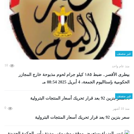
غير مصنف
10
منذ عام واحد
بيطرى الأقصر.. ضبط ١٨٥ كيلو جرام لحوم مذبوحة خارج المجازر
الحكومية بإسنااليوم الجمعة، 4 أبريل 2025 08:54 مـ
غير مصنف
0
منذ 10 أشهر
سعر بنزين 92 بعد قرار تحريك أسعار المنتجات البترولية