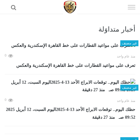
إذهب
الى
المحتوى
أخبار متداوَلة
الرئيسية
غير مصنف
0
منذ عام واحد
تعرف على مواعيد القطارات على خط القاهرة الإسكندرية والعكس
غير مصنف
0
منذ عام واحد
حظك اليوم.. توقعات الابراج الأحد 13-4-2025اليوم السبت، 12 أبريل 2025
09:52 صـ منذ 27 دقيقة
غير مصنف