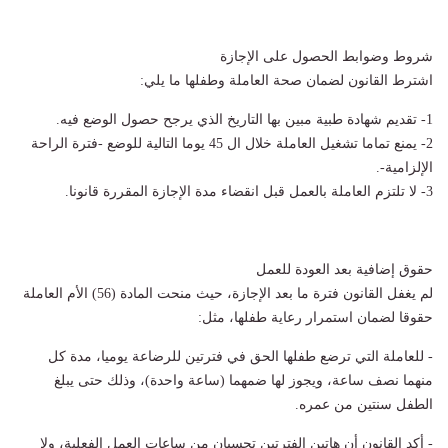
شروط وضوابط الحصول على الإجازة
اشترط القانون لضمان صحة العاملة وطفلها ما يلي:
1- تقديم شهادة طبية مبين بها التاريخ الذي يرجح حصول الوضع فيه.
2- يمنع تماما تشغيل العاملة خلال ال 45 يوما التالية للوضع -فترة الراحة
الإلزامية-.
3- لا تلتزم العاملة بالعمل قبل انقضاء مدة الإجازة المقررة قانونا.
حقوق إضافية بعد العودة للعمل
لم يغفل القانون فترة ما بعد الإجازة، حيث منحت المادة (56) الأم العاملة
حقوقا لضمان استمرار رعاية طفلها، مثل:
- للعاملة التي ترضع طفلها الحق في فترتين للرضاعة يوميا، مدة كل
منهما نصف ساعة، ويجوز لها ضمهما (ساعة واحدة)، وذلك حتى يبلغ
الطفل سنتين من عمره.
- أكد القانون أن هاتين الفترتين تحسبان من ساعات العمل الفعلية، ولا