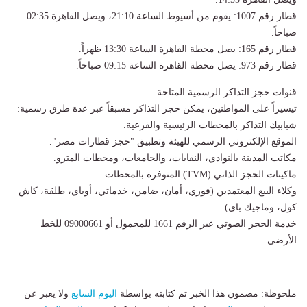
​قطار رقم 1007: يقوم من أسيوط الساعة 21:10، ويصل القاهرة 02:35
صباحاً.
​قطار رقم 165: يصل محطة القاهرة الساعة 13:30 ظهراً.
​قطار رقم 973: يصل محطة القاهرة الساعة 09:15 صباحاً.
​قنوات حجز التذاكر الرسمية المتاحة
​تيسيراً على المواطنين، يمكن حجز التذاكر مسبقاً عبر عدة طرق رسمية:
​شبابيك التذاكر بالمحطات الرئيسية والفرعية.
​الموقع الإلكتروني الرسمي للهيئة وتطبيق "حجز قطارات مصر".
​مكاتب المدينة بالنوادي، النقابات، والجامعات، ومحطات المترو.
​ماكينات الحجز الذاتي (TVM) المتوفرة بالمحطات.
​وكلاء البيع المعتمدين (فوري، أمان، ضامن، خدماتي، أوباي، طلقة، كاش
كول، وماجيك باي).
​خدمة الحجز الصوتي عبر الرقم 1661 للمحمول أو 09000661 للخط
الأرضي.
ملحوظة: مضمون هذا الخبر تم كتابته بواسطة
اليوم السابع
ولا يعبر عن