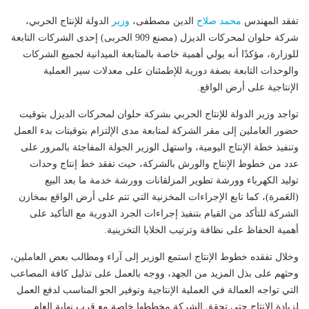
تفقد المهندس
محمد صلاح
الدين مصطفى،
وزير
الدولة للإنتاج الحربي،
شركة حلوان لمحركات الديزل (مصنع 909 الحربى) إحدى الشركات التابعة
للوزارة، مؤكدًا أنه يولي أهمية خاصة بالمتابعة الميدانية لجميع الشركات
والوحدات التابعة بصفة دورية للإطمئنان على معدلات سير العملية
الإنتاجية على أرض الواقع.
تواجد وزير الدولة للإنتاج الحربي بشركة حلوان لمحركات الديزل بتوقيت
حضور العاملين إلى مقر الشركة لمتابعة مدى الإلتزام بتوقيتات بدء العمل
وتنفيذ خطة الإنتاج اليومية، واستهل الوزير الجولة المفاجئة بالمرور على
عدد من خطوط الإنتاج والورش بالشركة، حيث تفقد خط إنتاج وحدات
توليد الكهرباء وورشة تطوير المزلقانات وورشة خدمة ما بعد البيع
(العَمرة)، كما تابع الإجراءات المخزنية التي تتم على أرض الواقع بمخازن
الشركة للتأكد من القيام بتنفيذ إجراءات الجرد الدورية مع التأكيد على
أهمية الحفاظ على نظافة وترتيب الخلايا التخزينية.
وخلال تفقده خطوط الإنتاج استمع الوزير إلى آراء ومطالب بعض العاملين،
وحثهم على بذل المزيد من الجهد، ووجه بالعمل على تذليل كافة المصاعب
التي تواجه العمالة في العملية الإنتاجية وتوفير الجو المناسب لدفع العمل
لزيادة الإنتاج حتى تحقق الشركة مخططها خاصة مع قرب نهاية العام