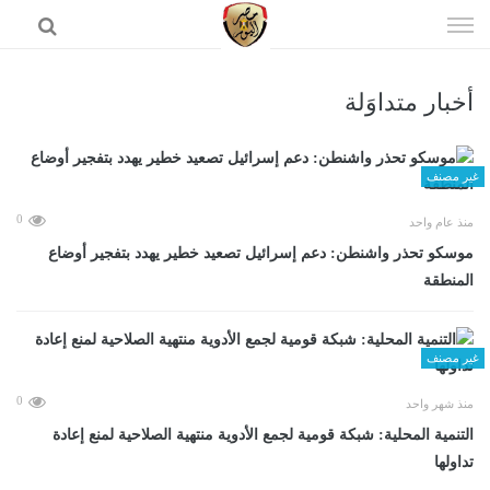
إذهب
الى
المحتوى
أخبار متداوَلة
الرئيسية
غير مصنف
0
منذ عام واحد
موسكو تحذر واشنطن: دعم إسرائيل تصعيد خطير يهدد بتفجير أوضاع
المنطقة
غير مصنف
0
منذ شهر واحد
التنمية المحلية: شبكة قومية لجمع الأدوية منتهية الصلاحية لمنع إعادة
تداولها