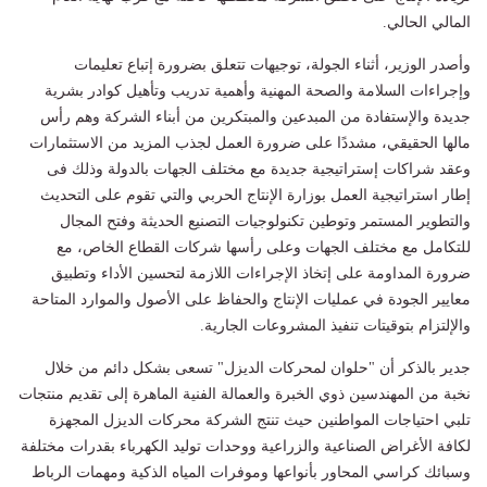
المالي الحالي.
وأصدر الوزير، أثناء الجولة، توجيهات تتعلق بضرورة إتباع تعليمات
وإجراءات السلامة والصحة المهنية وأهمية تدريب وتأهيل كوادر بشرية
جديدة والإستفادة من المبدعين والمبتكرين من أبناء الشركة وهم رأس
مالها الحقيقي، مشددًا على ضرورة العمل لجذب المزيد من الاستثمارات
وعقد شراكات إستراتيجية جديدة مع مختلف الجهات بالدولة وذلك فى
إطار استراتيجية العمل بوزارة الإنتاج الحربي والتي تقوم على التحديث
والتطوير المستمر وتوطين تكنولوجيات التصنيع الحديثة وفتح المجال
للتكامل مع مختلف الجهات وعلى رأسها شركات القطاع الخاص، مع
ضرورة المداومة على إتخاذ الإجراءات اللازمة لتحسين الأداء وتطبيق
معايير الجودة في عمليات الإنتاج والحفاظ على الأصول والموارد المتاحة
والإلتزام بتوقيتات تنفيذ المشروعات الجارية.
جدير بالذكر أن "حلوان لمحركات الديزل" تسعى بشكل دائم من خلال
نخبة من المهندسين ذوي الخبرة والعمالة الفنية الماهرة إلى تقديم منتجات
تلبي احتياجات المواطنين حيث تنتج الشركة محركات الديزل المجهزة
لكافة الأغراض الصناعية والزراعية ووحدات توليد الكهرباء بقدرات مختلفة
وسبائك كراسي المحاور بأنواعها وموفرات المياه الذكية ومهمات الرباط