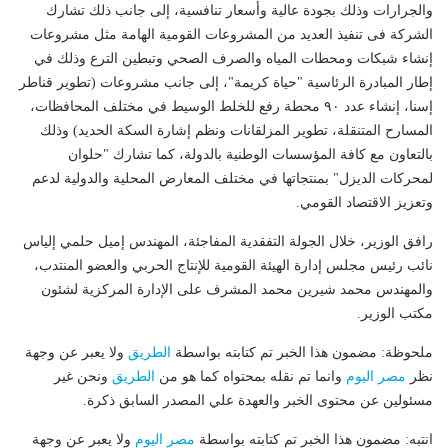
والجرارات وذلك بجودة عالية وأسعار تنافسية، إلى جانب ذلك تشارك
الشركة فى تنفيذ العديد من المشروعات القومية الهامة مثل مشروعات
إنشاء شبكات ومحطات المياه والصرف الصحي وتبطين الترع وذلك في
إطار المبادرة الرئاسية "حياة كريمة"، إلى جانب مشروعات (تطوير قناطر
إسنا، إنشاء عدد ۹۰ محطة رفع للخلط الوسيط في مختلف المحافظات،
المسارح المتنقلة، تطوير المزلقانات ونظم إشارة السكة الحديد) وذلك
بالتعاون مع كافة المؤسسات الوطنية بالدولة، كما تشارك "حلوان
لمحركات الديزل" بمنتجاتها في مختلف المعارض المحلية والدولية لدعم
وتعزيز الاقتصاد القومي.
رافق الوزير، خلال الجولة التفقدية المفاجئة، المهندس إميل حلمي إلياس
نائب رئيس مجلس إدارة الهيئة القومية للإنتاج الحربي والعضو المنتدب،
والمهندس محمد شيرين محمد المشرف على الإدارة المركزية لشئون
مكتب الوزير.
ملحوظة: مضمون هذا الخبر تم كتابته بواسطة
الطريق
ولا يعبر عن وجهة
نظر
مصر اليوم
وانما تم نقله بمحتواه كما هو من
الطريق
ونحن غير
مسئولين عن محتوى الخبر والعهدة علي المصدر السابق ذكرة.
انتبه: مضمون هذا الخبر تم كتابته بواسطة
مصر اليوم
ولا يعبر عن وجهة