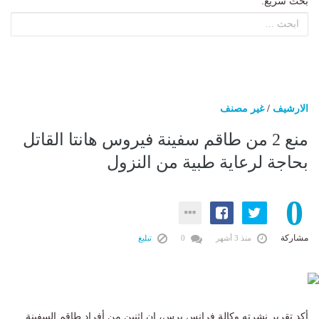
بحث سريع:
الارشيف
/
غير مصنف
منع 2 من طاقم سفينة فيروس هانتا القاتل
بحاجة لرعاية طبية من النزول
0
مشاركة
منذ 3 أشهر
0
تبليغ
أكد تقرير نشرته وكالة فرانس برس، إن اثنين من أفراد طاقم السفينة