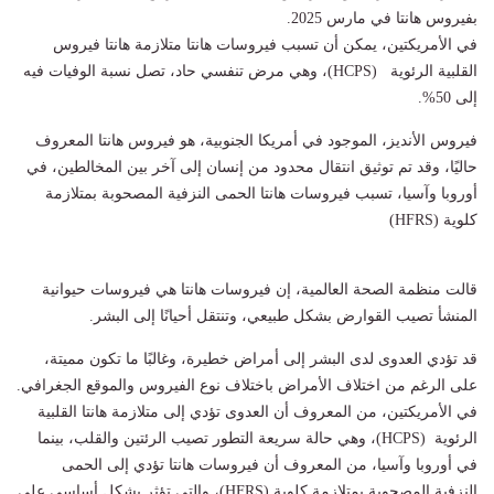
بفيروس هانتا في مارس 2025.
في الأمريكتين، يمكن أن تسبب فيروسات هانتا متلازمة هانتا فيروس
القلبية الرئوية (HCPS)، وهي مرض تنفسي حاد، تصل نسبة الوفيات فيه
إلى 50%.
فيروس الأنديز، الموجود في أمريكا الجنوبية، هو فيروس هانتا المعروف
حاليًا، وقد تم توثيق انتقال محدود من إنسان إلى آخر بين المخالطين، في
أوروبا وآسيا، تسبب فيروسات هانتا الحمى النزفية المصحوبة بمتلازمة
كلوية (HFRS)
قالت منظمة الصحة العالمية، إن فيروسات هانتا هي فيروسات حيوانية
المنشأ تصيب القوارض بشكل طبيعي، وتنتقل أحيانًا إلى البشر.
قد تؤدي العدوى لدى البشر إلى أمراض خطيرة، وغالبًا ما تكون مميتة،
على الرغم من اختلاف الأمراض باختلاف نوع الفيروس والموقع الجغرافي.
في الأمريكتين، من المعروف أن العدوى تؤدي إلى متلازمة هانتا القلبية
الرئوية (HCPS)، وهي حالة سريعة التطور تصيب الرئتين والقلب، بينما
في أوروبا وآسيا، من المعروف أن فيروسات هانتا تؤدي إلى الحمى
النزفية المصحوبة بمتلازمة كلوية (HFRS)، والتي تؤثر بشكل أساسي على