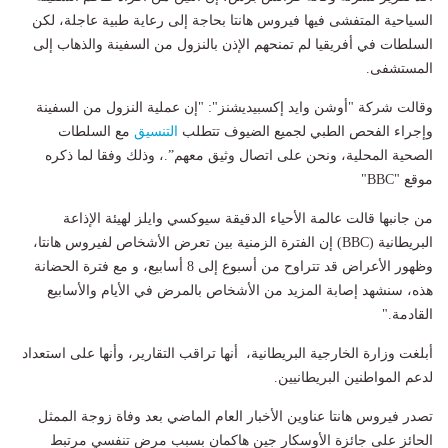
السياحية المتفشى فيها فيروس هانتا بحاجة إلى رعاية طبية عاجلة، لكن
السلطات في أفريقيا لم تمنحهم الإذن بالنزول من السفينة والذهاب إلى
المستشفى.
وقالت شركة "أوشن وايد إكسبيديشنز": "إن عملية النزول من السفينة
وإجراء الفحص الطبي لجميع الضيوف تتطلب
التنسيق
مع السلطات
الصحية المحلية، ونحن على اتصال وثيق معهم”.، وذلك وفقا لما ذكره
موقع "BBC"
من جانبها قالت عالمة الأحياء الدقيقة سيوكسي وايلز لهيئة الإذاعة
البريطانية (BBC) إن الفترة الزمنية بين تعرض الأشخاص لفيروس هانتا،
وظهور الأعراض قد تتراوح من أسبوع إلى 8 أسابيع، و مع فترة الحضانة
هذه، سنشهد إصابة المزيد من الأشخاص بالمرض في الأيام والأسابيع
القادمة."
أبلغت وزارة الخارجية البريطانية، أنها تراقب التقارير، وأنها على استعداد
لدعم المواطنين البريطانيين.
تصدر فيروس هانتا عناوين الأخبار العام الماضي بعد وفاة زوجة الممثل
الحائز على جائزة الأوسكار جين هاكمان بسبب مرض تنفسي مرتبط