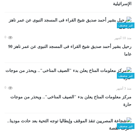
الإسرائيلية
غير مصنف
0
منذ 10 أشهر
رحيل بشير أحمد صديق شيخ القراء فى المسجد النبوى عن عمر ناهز 90
عاما
غير مصنف
0
منذ 3 أشهر
مركز معلومات المناخ يعلن بدء "الصيف المناخى".. ويحذر من موجات
حارة
غير مصنف