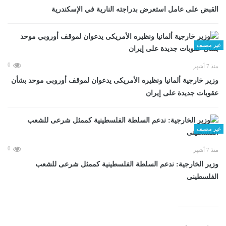
القبض على عامل استعرض بدراجته النارية في الإسكندرية
غير مصنف
0
منذ 7 أشهر
وزير خارجية ألمانيا ونظيره الأمريكى يدعوان لموقف أوروبي موحد بشأن
عقوبات جديدة على إيران
غير مصنف
0
منذ 7 أشهر
وزير الخارجية: ندعم السلطة الفلسطينية كممثل شرعى للشعب
الفلسطينى