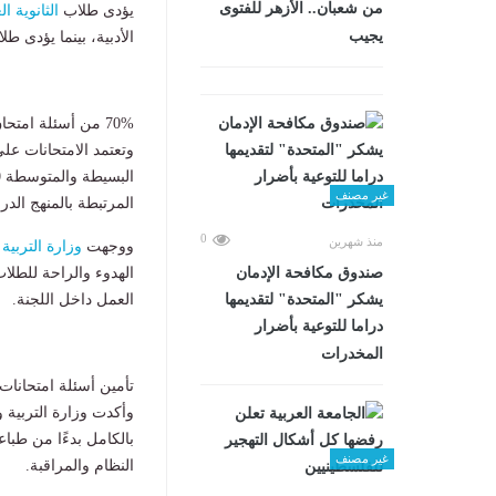
من شعبان.. الأزهر للفتوى
يؤدى طلاب
الثانوية ال
يجيب
الأدبية، بينما يؤدى ط
70% من أسئلة امتحان الكيمياء والجغرافيا للمستويات المتوسطة
وتعتمد الامتحانات عل
غير مصنف
المرتبطة بالمنهج الدر
0
منذ شهرين
ووجهت
وزارة التربية 
الهدوء والراحة للطلاب
صندوق مكافحة الإدمان
العمل داخل اللجنة.
يشكر "المتحدة" لتقديمها
دراما للتوعية بأضرار
المخدرات
تأمين أسئلة امتحانات ا
وأكدت وزارة التربية و
بالكامل بدءًا من طباع
غير مصنف
النظام والمراقبة.