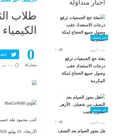
الارشيف
/
غير مصنف
أخبار متداوَلة
طلاب الثا
الكيمياء 
غير مصنف
0
0
منذ 3 أشهر
إنشر ف
بعثة حج الجمعيات ترفع
مشاركة
منذ شهر 
درجات الاستعداد عقب
وصول جميع الحجاج لمكة
المكرمة
غير مصنف
كتب محمود طه حسي
0
منذ 6 أشهر
هل يجوز الصيام بعد النصف
الأربعاء، 01 يوليو 2026 09:44 ص