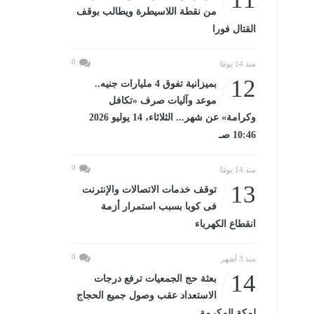
من نقطة اللاسيطرة ويطالب بوقف
القتال فورا
0
منذ 14 يومًا
12
بميزانية تفوق 4 مليارات جنيه..
موعد وآليات صرف «تكافل
وكرامة» عن شهر... الثلاثاء، 14 يوليو 2026
10:46 صـ
0
منذ 14 يومًا
13
توقف خدمات الاتصالات والإنترنت
فى كوبا بسبب استمرار أزمة
انقطاع الكهرباء
0
منذ 3 أشهر
14
بعثة حج الجمعيات ترفع درجات
الاستعداد عقب وصول جميع الحجاج
لمكة المكرمة