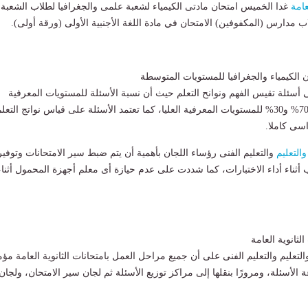
عامة
غدا الخميس امتحان مادتى الكيمياء لشعبة علمى والجغرافيا لطلاب الشعبة
لاب مدارس (المكفوفين) الامتحان في مادة اللغة الأجنبية الأولى (ورقة أولى).
ى أسئلة تقيس الفهم ونوانح التعلم حيث أن نسبة الأسئلة للمستويات المعرفية
البسيطة والمتوسطة 70% و30% للمستويات المعرفية العليا، كما تعتمد الأسئلة على قياس نواتج التعل
اسى كاملا.
والتعليم
والتعليم الفنى رؤساء اللجان بأهمية أن يتم ضبط سير الامتحانات وتوفير
 أثناء أداء الاختبارات، كما شددت على عدم حيازة أى معلم أجهزة المحمول أثناء
لثانوية العامة
التعليم والتعليم الفنى على أن جميع مراحل العمل بامتحانات الثانوية العامة مؤم
ة الأسئلة، ومرورًا بنقلها إلى مراكز توزيع الأسئلة ثم لجان سير الامتحان، ولجان