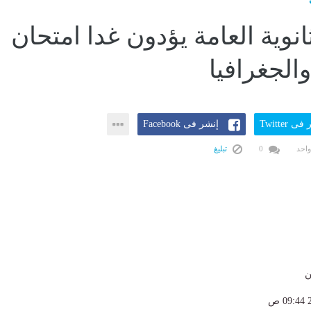
نوية العامة يؤدون غدا امتحان
والجغرافيا
ى Twitter
إنشر فى Facebook
واحد
0
تبليغ
ن