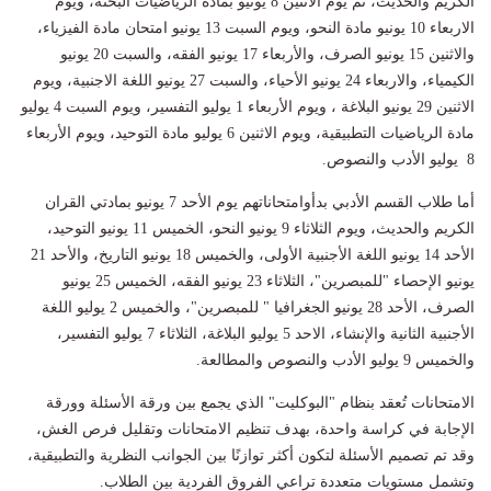
الكريم والحديث، ثم يوم الاثنين 8 يونيو بمادة الرياضيات البحتة، ويوم
الاربعاء 10 يونيو مادة النحو، ويوم السبت 13 يونيو امتحان مادة الفيزياء،
والاثنين 15 يونيو الصرف، والأربعاء 17 يونيو الفقه، والسبت 20 يونيو
الكيمياء، والاربعاء 24 يونيو الأحياء، والسبت 27 يونيو اللغة الاجنبية، ويوم
الاثنين 29 يونيو البلاغة ، ويوم الأربعاء 1 يوليو التفسير، ويوم السبت 4 يوليو
مادة الرياضيات التطبيقية، ويوم الاثنين 6 يوليو مادة التوحيد، ويوم الأربعاء
8 يوليو الأدب والنصوص.
أما طلاب القسم الأدبي بدأوامتحاناتهم يوم الأحد 7 يونيو بمادتي القران
الكريم والحديث، ويوم الثلاثاء 9 يونيو النحو، الخميس 11 يونيو التوحيد،
الأحد 14 يونيو اللغة الأجنبية الأولى، والخميس 18 يونيو التاريخ، والأحد 21
يونيو الإحصاء "للمبصرين"، الثلاثاء 23 يونيو الفقه، الخميس 25 يونيو
الصرف، الأحد 28 يونيو الجغرافيا " للمبصرين"، والخميس 2 يوليو اللغة
الأجنبية الثانية والإنشاء، الاحد 5 يوليو البلاغة، الثلاثاء 7 يوليو التفسير،
والخميس 9 يوليو الأدب والنصوص والمطالعة.
الامتحانات تُعقد بنظام "البوكليت" الذي يجمع بين ورقة الأسئلة وورقة
الإجابة في كراسة واحدة، بهدف تنظيم الامتحانات وتقليل فرص الغش،
وقد تم تصميم الأسئلة لتكون أكثر توازنًا بين الجوانب النظرية والتطبيقية،
وتشمل مستويات متعددة تراعي الفروق الفردية بين الطلاب.