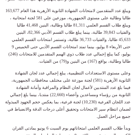
ويبلغ عدد المتقدمين لامتحانات الشهادة الثانوية الأزهرية هذا العام 163,677
طالبا وطالبة على مستوى الجمهورية، موزعين على 581 لجنة امتحانية ،
ويبلغ طلاب القسم العلمي 81,311 طالبا وطالبة، البنين 41,468 طالبا
والفتيات 39,843 طالبة، بينما يبلغ طلاب القسم الأدبي 82,366، البنين
45,633 طالبا، والفتيات 36,733 طالبة، وتستمر امتحانات القسم العلمي
حتى الأربعاء 8 يوليو، بينما تمتد امتحانات القسم الأدبي حتى الخميس 9
يوليو، كما يبلغ إجمالي عدد طلاب ذوي الهمم المتقدمين للامتحانات (246)
طالبا وطالبة، بواقع (167) من البنين و(79) من الفتيات.
وعلى مستوى الاستعدادات التنظيمية، يبلغ إجمالي عدد لجان الشهادة
الثانوية الأزهرية (581) لجنة موزعة على مختلف محافظات الجمهورية،
فيما بلغ عدد المنتدبين لأعمال لجان النظام والمراقبة وأمانة الشهادة
الثانوية من رؤساء ومساعدين وأعضاء (22,660) منتدبا، بينما بلغ إجمالي
عدد اللجان الفرعية (10,230) لجنة فرعية، بما يعكس حجم الجهود المبذولة
لضمان انتظام سير الامتحانات وتحقيق أعلى درجات الدقة والانضباط في
جميع مراحل العمل.
وبدأ طلاب القسم العلمى امتحاناتهم يوم السبت 6 يونيو بمادتى القران