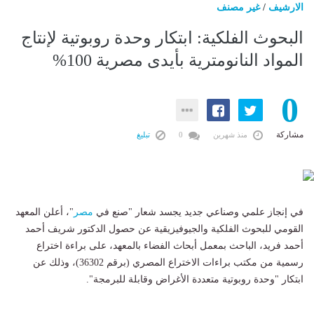
الارشيف
/
غير مصنف
البحوث الفلكية: ابتكار وحدة روبوتية لإنتاج
المواد النانومترية بأيدى مصرية 100%
0
مشاركة
منذ شهرين
0
تبليغ
في إنجاز علمي وصناعي جديد يجسد شعار "صنع في
مصر
"، أعلن المعهد
القومي للبحوث الفلكية والجيوفيزيقية عن حصول الدكتور شريف أحمد
أحمد فريد، الباحث بمعمل أبحاث الفضاء بالمعهد، على براءة اختراع
رسمية من مكتب براءات الاختراع المصري (برقم 36302)، وذلك عن
ابتكار "وحدة روبوتية متعددة الأغراض وقابلة للبرمجة".