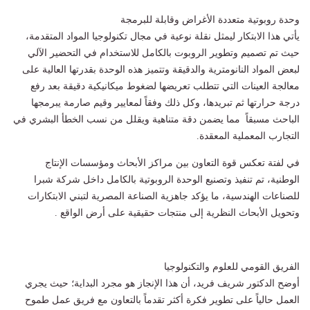
وحدة روبوتية متعددة الأغراض وقابلة للبرمجة
يأتي هذا الابتكار ليمثل نقلة نوعية في مجال تكنولوجيا المواد المتقدمة،
حيث تم تصميم وتطوير الروبوت بالكامل للاستخدام في التحضير الآلي
لبعض المواد النانومترية والدقيقة وتتميز هذه الوحدة بقدرتها العالية على
معالجة العينات التي تتطلب تعريضها لضغوط ميكانيكية دقيقة بعد رفع
درجة حرارتها ثم تبريدها، وكل ذلك وفقاً لمعايير وقيم صارمة يبرمجها
الباحث مسبقاً مما يضمن دقة متناهية ويقلل من نسب الخطأ البشري في
التجارب المعملية المعقدة.
في لفتة تعكس قوة التعاون بين مراكز الأبحاث ومؤسسات الإنتاج
الوطنية، تم تنفيذ وتصنيع الوحدة الروبوتية بالكامل داخل شركة شبرا
للصناعات الهندسية، ما يؤكد جاهزية الصناعة المصرية لتبني الابتكارات
وتحويل الأبحاث النظرية إلى منتجات حقيقية على أرض الواقع .
الفريق القومي للعلوم والتكنولوجيا
أوضح الدكتور شريف فريد، أن هذا الإنجاز هو مجرد البداية؛ حيث يجري
العمل حالياً على تطوير فكرة أكثر تقدماً بالتعاون مع فريق عمل طموح