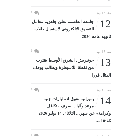
0
منذ 13 يومًا
12
جامعة العاصمة تعلن جاهزية معامل
التنسيق الإلكتروني لاستقبال طلاب
ثانوية عامة 2026
0
منذ 15 يومًا
13
جوتيريش: الشرق الأوسط يقترب
من نقطة اللاسيطرة ويطالب بوقف
القتال فورا
0
منذ 15 يومًا
14
بميزانية تفوق 4 مليارات جنيه..
موعد وآليات صرف «تكافل
وكرامة» عن شهر... الثلاثاء، 14 يوليو 2026
10:46 صـ
0