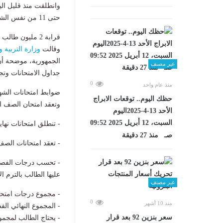
حتى 11 من نفس الشهر.
قرابة 2 مليون طالب وطالبة
وقالت
وزارة التربية و
الجمهورية، موضحة أن 
غير مصنف
جداول الامتحانات وتجه
0
منذ عام واحد
ضوابط امتحانات الشها
حظك اليوم.. توقعات الابراج
وتعقد امتحان الصف الث
الأحد 13-4-2025اليوم
السبت، 12 أبريل 2025 09:52
- تنطلق امتحانات نهاية أو آخر العام من 4
صـ منذ 27 دقيقة
- تعقد امتحانات الصف ا
- تحسب درجات الفصلي
عليها الطالب بالترم ال
غير مصنف
- مجموع درجات امتحان ال
0
منذ 10 أشهر
- المجموع النهائي الفصلين 
سعر بنزين 92 بعد قرار