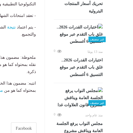
تحريك أسعار المنتجات
التكنولوجيا التطبيق
البترولية
- تعقد امتحانات الشه
- يتم اعتماد
نتيجة
الشه
والتجميع.
غير مصنف
0
منذ 13 يومًا
ملحوظة: مضمون هذا ا
اختبارات القدرات 2026..
نقله بمحتواه كما هو 
غلق باب التقدم عبر موقع
ذكرة.
التنسيق 6 أغسطس
انتبه: مضمون هذا الخ
بمحتواه كما هو من
مص
غير مصنف
0
منذ عام واحد
مجلس النواب يرفع الجلسة
Facebook
العامة ويناقش مشروع