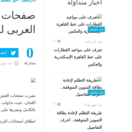
الارشيف
/
غير مصنف
أخبار متداوَلة
صفحات ا
العربى لط
غير مصنف
0
منذ عام واحد
0
تعرف على مواعيد القطارات
إنشر ف
على خط القاهرة الإسكندرية
مشاركة
منذ شهري
والعكس
غير مصنف
نشرت صفحات الغش الإل
اللجان، حيث تداولت 
0
منذ شهر واحد
بالكامل ونشرها على ا
طريقة التظلم لإعادة بطاقة
التموين المتوقفة.. اعرف
انطلاق امتحانات الترم 
التفاصيل