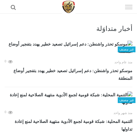
إذهب
الى
المحتوى
أخبار متداوَلة
الرئيسية
غير مصنف
0
منذ عام واحد
موسكو تحذر واشنطن: دعم إسرائيل تصعيد خطير يهدد بتفجير أوضاع
المنطقة
غير مصنف
0
منذ شهر واحد
التنمية المحلية: شبكة قومية لجمع الأدوية منتهية الصلاحية لمنع إعادة
تداولها