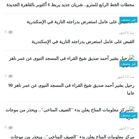
محطات الخط الرابع للمترو.. شريان جديد يربط 6 أكتوبر بالقاهرة الجديدة
غير مصنف
0
منذ 8 أشهر
القبض على عامل استعرض بدراجته النارية في الإسكندرية
غير مصنف
0
منذ 10 أشهر
رحيل بشير أحمد صديق شيخ القراء فى المسجد النبوى عن عمر ناهز 90
عاما
غير مصنف
0
منذ 3 أشهر
مركز معلومات المناخ يعلن بدء "الصيف المناخى".. ويحذر من موجات