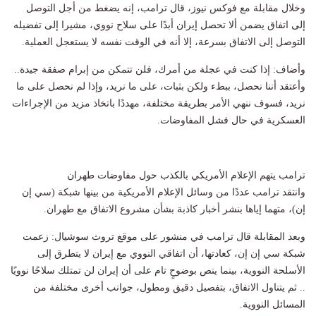
وخلال مقابلة مع فوكس نيوز، قال ترامب، إنه يضغط من أجل التوصل
إلى اتفاق يضمن ألا تحصل إيران أبدًا على سلاح نووي، مشيرا إلى تفضيله
التوصل إلى الاتفاق بسرعة، إلا أنه في الوقت نفسه لا يستعجل العملية.
وأضاف: إذا كنت في عجلة من أمرك، فلن تتمكن من إبرام صفقة جيدة..
وأعتقد أننا نحصل، ببطء ولكن بثبات، على ما نريد، وإذا لم نحصل على ما
نريد، فسوف ننهي الأمر بطريقة مختلفة، مهددًا باتخاذ مزيد من الإجراءات
العسكرية في حال فشل المفاوضات.
ترامب يتهم الإعلام الأمريكي بالكذب حول مفاوضات طهران
وانتقد ترامب عددًا من وسائل الإعلام الأمريكية من بينها شبكة (سي إن
إن)، متهما إياها بنشر أخبار كاذبة بشأن مشروع الاتفاق مع طهران.
وبعد المقابلة قال ترامب في منشور على موقع تروث سوشيال: زعمت
شبكة سي إن إن، كعادتها، أن اتفاقي النووي مع إيران لا يتطرق إلى
الأسلحة النووية، بينما ينص بوضوحٍ تام على أن إيران لن تمتلك سلاحًا نوويًا
.. ثم يتناول الاتفاق، بتفصيل دقيق ومطول، جوانب أخرى مختلفة من
المسائل النووية.