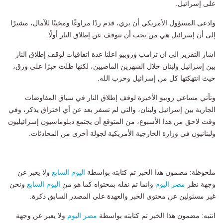
على إسرائيل.
وادعى المسؤول الأمريكي أن بري، قدم ردًا مراوغًا ومخيبًا للآمال، مشيرًا
إلى أن إسرائيل هي من يجب أن تتوقف عن إطلاق النار أولًا.
اشار التقرير الى ان ترامب وروبيو اعلنا عدة اتفاقيات لوقف إطلاق النار
بين إسرائيل ولبنان خلال الشهرين الماضيين، لكنها ظلت حبرًا على ورق،
حيث انتهكتها كل من إسرائيل وحزب الله.
وتأتي مساعي روبيو الأخيرة لوقف إطلاق النار في سياق المفاوضات
الجارية بين إسرائيل ولبنان، والتي لم تسفر بعد عن أي اختراق يذكر، وفي
وقت لاحق من هذا الأسبوع، من المتوقع أن يجتمع دبلوماسيون إسرائيليون
ولبنانيون في وزارة الخارجية الأمريكية لجولة أخرى من المحادثات.
ملحوظة: مضمون هذا الخبر تم كتابته بواسطة
اليوم السابع
ولا يعبر عن
وجهة نظر
مصر اليوم
وانما تم نقله بمحتواه كما هو من
اليوم السابع
ونحن
غير مسئولين عن محتوى الخبر والعهدة علي المصدر السابق ذكرة.
انتبه: مضمون هذا الخبر تم كتابته بواسطة
مصر اليوم
ولا يعبر عن وجهة