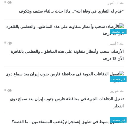
0
منذ 10 أشهر
“قدم له التعازي في وفاة ابنه”.. ماذا حدث بـ لقاء ستيف ويتكوف
غير مصنف
0
منذ 7 أشهر
الأرصاد: سحب وأمطار متفاوتة على هذه المناطق.. والعظمى بالقاهرة
الآن 18 درجة
غير مصنف
0
منذ شهرين
تفعيل الدفاعات الجوية في محافظة فارس جنوب إيران بعد سماع دوي
انفجار
غير مصنف