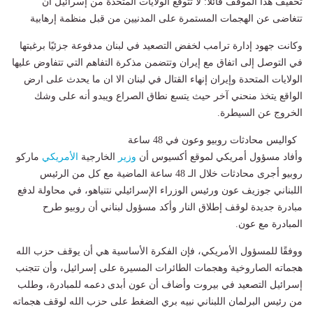
تخفيف هذا الموقف قائلا: لا تتوقع الولايات المتحدة من إسرائيل أن
تتغاضى عن الهجمات المستمرة على المدنيين من قبل منظمة إرهابية
وكانت جهود إدارة ترامب لخفض التصعيد في لبنان مدفوعة جزئيًا برغبتها
في التوصل إلى اتفاق مع إيران وتتضمن مذكرة التفاهم التي تتفاوض عليها
الولايات المتحدة وإيران إنهاء القتال في لبنان الا ان ما يحدث على ارض
الواقع يتخذ منحني آخر حيث يتسع نطاق الصراع ويبدو أنه على وشك
الخروج عن السيطرة.
كواليس محادثات روبيو وعون في 48 ساعة
وأفاد مسؤول أمريكي لموقع أكسيوس أن
وزير
الخارجية
الأمريكي
ماركو
روبيو أجرى محادثات خلال الـ 48 ساعة الماضية مع كل من الرئيس
اللبناني جوزيف عون ورئيس الوزراء الإسرائيلي نتنياهو، في محاولة لدفع
مبادرة جديدة لوقف إطلاق النار وأكد مسؤول لبناني أن روبيو طرح
المبادرة مع عون.
ووفقًا للمسؤول الأمريكي، فإن الفكرة الأساسية هي أن يوقف حزب الله
هجماته الصاروخية وهجمات الطائرات المسيرة على إسرائيل، وأن تتجنب
إسرائيل التصعيد في بيروت وأضاف أن عون أبدى دعمه للمبادرة، وطلب
من رئيس البرلمان اللبناني نبيه بري الضغط على حزب الله لوقف هجماته