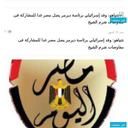
غير مصنف
0
منذ 10 أشهر
نتنياهو: وفد إسرائيلي برئاسة ديرمر يصل مصر غدا للمشاركة فى
مفاوضات شرم الشيخ
غير مصنف