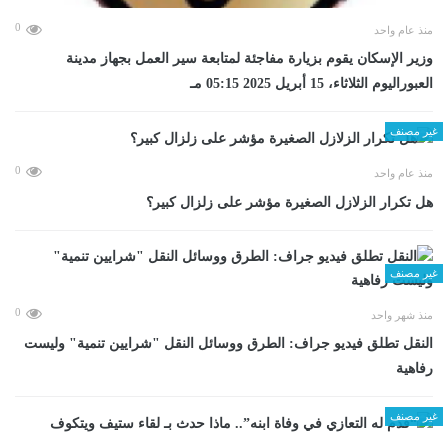
0
منذ عام واحد
وزير الإسكان يقوم بزيارة مفاجئة لمتابعة سير العمل بجهاز مدينة
العبوراليوم الثلاثاء، 15 أبريل 2025 05:15 مـ
غير مصنف
0
منذ عام واحد
هل تكرار الزلازل الصغيرة مؤشر على زلزال كبير؟
غير مصنف
0
منذ شهر واحد
​النقل تطلق فيديو جراف: الطرق ووسائل النقل "شرايين تنمية" وليست
رفاهية
غير مصنف