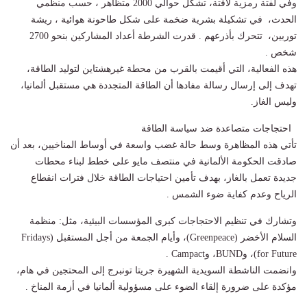
وفي لفتة رمزية لافتة، تشكل حوالي 2000 متظاهر ، حسب منظمي
الحدث، في تشكيلة بشرية ضخمة على شكل طاحونة هوائية ، ريشة
توربين، تتحرك بأذرعهم . قدرت الشرطة أعداد المشاركين بنحو 2700
شخص .
هذه الفعالية، التي أقيمت بالقرب من محطة غيرهشتاين لتوليد الطاقة،
تهدف إلى إرسال رسالة مفادها أن الطاقة المتجددة هي مستقبل ألمانيا،
وليس الغاز.
احتجاجات متصاعدة ضد سياسة الطاقة
تأتي هذه المظاهرة وسط حالة غضب واسعة في أوساط المناخيين، بعد أن
صادقت الحكومة الألمانية في منتصف مايو على خطط لبناء محطات
جديدة تعمل بالغاز، بهدف تأمين احتياجات الطاقة خلال فترات انقطاع
الرياح وعدم كفاية ضوء الشمس .
وتشارك في تنظيم الاحتجاجات كبرى المؤسسات البيئية، مثل: منظمة
السلام الأخضر (Greenpeace)، وأيام الجمعة من أجل المستقبل (Fridays
for Future)، وBUND، وCampact .
وانضمت الناشطة السويدية الشهيرة جريتا تونبرج إلى المحتجين في هام،
مؤكدة على ضرورة إلقاء الضوء على مسؤولية ألمانيا في أزمة المناخ .