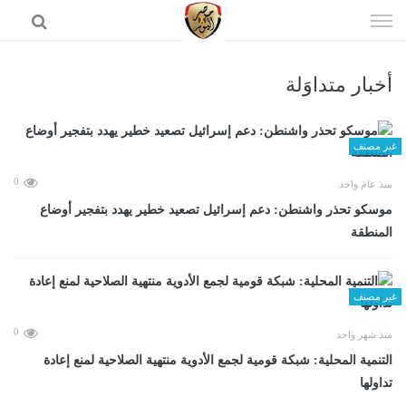
إذهب
الى
المحتوى
أخبار متداوَلة
الرئيسية
غير مصنف
0
منذ عام واحد
موسكو تحذر واشنطن: دعم إسرائيل تصعيد خطير يهدد بتفجير أوضاع
المنطقة
غير مصنف
0
منذ شهر واحد
التنمية المحلية: شبكة قومية لجمع الأدوية منتهية الصلاحية لمنع إعادة
تداولها