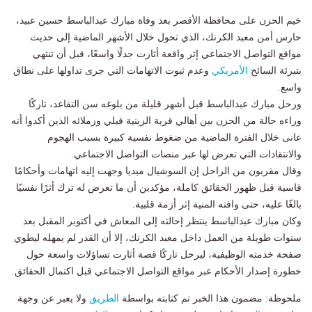
خيم الحزن على محافظة الأقصر بعد وفاة مبارك عبدالباسط حسين عبيد،
حارس أمن معبد الكرنك، الذي تحول خلال الأشهر الماضية إلى حديث
مواقع التواصل الاجتماعي إثر واقعة أثارت جدلًا واسعًا، قبل أن تنتهي
بتبرئة السائح
الأمريكي
وعدم ثبوت الاتهامات التي جرى تداولها على نطاق
واسع.
ورحل مبارك عبدالباسط قبل أشهر قليلة من بلوغه سن التقاعد، تاركًا
وراءه حالة من الحزن بين أهالي قرية الزينية قبلي وزملائه الذين أكدوا أنه
عانى خلال الفترة الماضية من ضغوط نفسية كبيرة بسبب الهجوم
والانتقادات التي تعرض لها عبر منصات التواصل الاجتماعي.
وقال مقربون من الراحل إن السوشيال ميديا وجهت إليه اتهامات وأحكامًا
قاسية قبل ظهور الحقائق كاملة، مؤكدين أن ما تعرض له ترك أثرًا نفسيًا
بالغًا عليه، حتى وافته المنية إثر أزمة قلبية.
وكان مبارك عبدالباسط ينتظر إحالته إلى المعاش في أكتوبر المقبل بعد
سنوات طويلة من العمل داخل معبد الكرنك، إلا أن القدر لم يمهله ليطوي
صفحة خدمته الوظيفية، ليرحل تاركًا قصة أثارت تساؤلات واسعة حول
خطورة إصدار الأحكام عبر مواقع التواصل الاجتماعي قبل اكتمال الحقائق.
ملحوظة: مضمون هذا الخبر تم كتابته بواسطة
الطريق
ولا يعبر عن وجهة