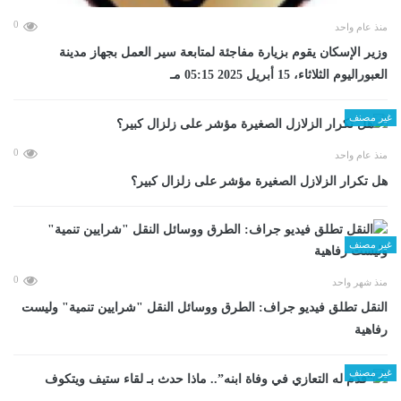
0
منذ عام واحد
وزير الإسكان يقوم بزيارة مفاجئة لمتابعة سير العمل بجهاز مدينة
العبوراليوم الثلاثاء، 15 أبريل 2025 05:15 مـ
غير مصنف
0
منذ عام واحد
هل تكرار الزلازل الصغيرة مؤشر على زلزال كبير؟
غير مصنف
0
منذ شهر واحد
​النقل تطلق فيديو جراف: الطرق ووسائل النقل "شرايين تنمية" وليست
رفاهية
غير مصنف