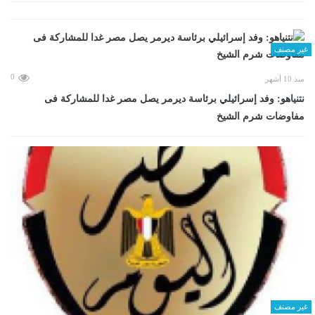
غير مصنف
0
منذ 10 أشهر
نتنياهو: وفد إسرائيلي برئاسة ديرمر يصل مصر غدا للمشاركة فى
مفاوضات شرم الشيخ
غير مصنف