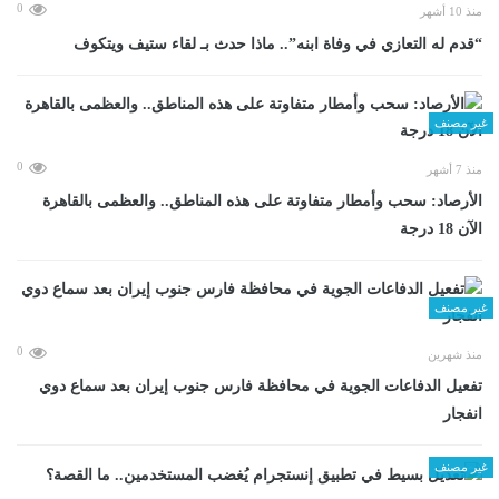
0
منذ 10 أشهر
“قدم له التعازي في وفاة ابنه”.. ماذا حدث بـ لقاء ستيف ويتكوف
غير مصنف
0
منذ 7 أشهر
الأرصاد: سحب وأمطار متفاوتة على هذه المناطق.. والعظمى بالقاهرة
الآن 18 درجة
غير مصنف
0
منذ شهرين
تفعيل الدفاعات الجوية في محافظة فارس جنوب إيران بعد سماع دوي
انفجار
غير مصنف