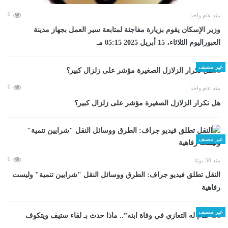
0
منذ عام واحد
وزير الإسكان يقوم بزيارة مفاجئة لمتابعة سير العمل بجهاز مدينة
العبوراليوم الثلاثاء، 15 أبريل 2025 05:15 مـ
غير مصنف
0
منذ عام واحد
هل تكرار الزلازل الصغيرة مؤشر على زلزال كبير؟
غير مصنف
0
منذ 30 يومًا
​النقل تطلق فيديو جراف: الطرق ووسائل النقل "شرايين تنمية" وليست
رفاهية
غير مصنف