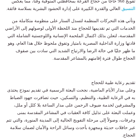
تفويج 968 حاجًا من حجاج القرعة بمحافظتي المنوفية وقنا، مما يعكس
التنسيق
العالي والقدرة الكبيرة على إدارة الحشود البشرية بسلاسة فائقة.
وتأتي هذه التحركات المنظمة لتسدل الستار على منظومة متكاملة من
الخدمات التي تم تقديمها للحجاج منذ اللحظة الأولى لوصولهم إلى الأراضي
المقدسة، لتعلن بذلك اكتمال الملحمة الإنسانية واللوجستية الشاملة التي
قادتها وزارة الداخلية المصرية بامتياز وتفوق ملحوظ خلال هذا العام، وهو
ما ظهر جليًا في حالة الرضا والارتياح الشديد التي سادت بين صفوف
الحجاج طوال فترة إقامتهم بالمشاعر المقدسة.
تقديم رعاية طبية للحجاج
وعلى مدار الأيام الماضية، نجحت البعثة الرسمية في تقديم نموذج يحتذى
به في الرعاية الطبية، والتنظيم، والتسكين، حيث تضافرت جهود الضباط
والمشرفين لخدمة ضيوف الرحمن على مدار الساعة بلا كلل أو ملل،
وعملت البعثة على تذليل كافة العقبات في المشاعر المقدسة بمنى
وعرفات، وصولاً إلى مرحلة التفويج الحالية إلى المدينة المنورة، والتي تتم
عبر حافلات حديثة ومجهزة بأحدث وسائل الراحة والأمان لضمان سلامة
الحجاج.