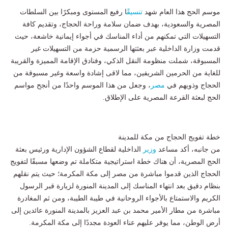
موسم الحج هذا العام شهد
تنسيق
ًا رفيع المستوى ومبكرًا بين السلطات
المصرية والسعودية، بهدف ضمان سلامة وراحة الحجاج، وتقديم كافة
التسهيلات التي تمكنهم من أداء المناسك في أجواء إيمانية خاشعة، حيث
قدمت وزارة الداخلية عبر بعثتها الرسمية حزمة من التسهيلات غير
المسبوقة، شملت منظومة النقل الذكي، وفنادق الإقامة المميزة والقريبة
للغاية من الحرمين الشريفين، مما لاقى إشادة واسعة وغير مسبوقة من
الحجاج وذويهم في
مصر
، وجعل من هذا الموسم واحدًا من أنجح مواسم
الحج لبعثة القرعة المصرية على الإطلاق.
خطة تفويج الحجاج من مكة للمدينة
من جانبه، أكد مساعد
وزير
الداخلية لقطاع الشؤون الإدارية ورئيس بعثة
الحج المصرية، أن هناك خطة استراتيجية متكاملة تم وضعها مسبقًا لتفويج
الحجاج الذين قدموا مباشرة من مصر إلى مكة المكرمة؛ حيث يتم نقلهم
بنظام دقيق بعد انتهاء المناسك إلى المدينة المنورة لزيارة قبر الرسول
الكريم والاستمتاع بالأجواء الروحانية في طيبة الطيبة، ومن ثم المغادرة
مباشرة من مطار الأمير محمد بن عبد العزيز بالمدينة المنورة عائدين إلى
أرض الوطن، مما يوفر عليهم عناء العودة مجددًا إلى مكة المكرمة.