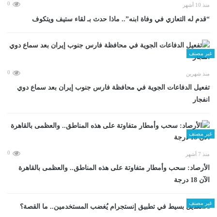
0
منذ 10 أشهر
“قدم له التعازي في وفاة ابنه”.. ماذا حدث بـ لقاء ستيف ويتكوف
غير مصنف
0
منذ شهرين
تفعيل الدفاعات الجوية في محافظة فارس جنوب إيران بعد سماع دوي
انفجار
غير مصنف
0
منذ 7 أشهر
الأرصاد: سحب وأمطار متفاوتة على هذه المناطق.. والعظمى بالقاهرة
الآن 18 درجة
غير مصنف