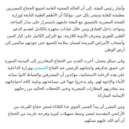
وأشار رئيس البعثة، إلى أن الحالة الصحية العامة لجميع الحجاج المصريين
مطمئنة للغاية وتبشر بكل خير، مؤكدًا أن الأطقم الطبية التابعة لوزارة
الصحة المصرية بالتنسيق مع البعثة تتابعهم باستمرار على مدار الساعة،
وتتواجد داخل الفنادق ومن خلال عيادات مجهزة بالكامل لتقديم الدعم
الطبي الفوري وصرف الأدوية اللازمة، مع التركيز الكامل على كبار السن
وأصحاب الأمراض المزمنة لضمان سلامة الجميع حتى عودتهم سالمين إلى
أرض الوطن.
وفي سياق متصل، أعرب العديد من الحجاج المغادرين إلى المدينة المنورة
عن عميق شكرهم وامتنانهم للرئيس عبد الفتاح
السيسي
ووزارة الداخلية
على هذه الرعاية الاستثنائية، مؤكدين أن المشرفين والضباط كانوا بمثابة
الأبناء والإخوة لهم، ولم يدخروا جهدًا في مساعدتهم وتلبية كافة احتياجاتهم
منذ مغادرتهم المطارات المصرية وحتى اللحظات الحالية من رحلتهم
الإيمانية المباركة.
ومن المقرر أن يبدأ الجسر الجوي غدا الثلاثاء لسفر حجاج القرعة من
الأراضي المقدسة لمصر وسط تسهيلات كبيرة وفرحة عارمة من الحجاج
أن أتم الله عليهم نسكهم.