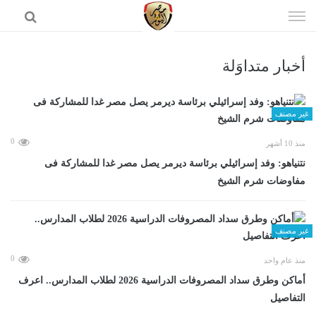
إذهب
الى
المحتوى
أخبار متداوَلة
الرئيسية
غير مصنف
0
منذ 10 أشهر
نتنياهو: وفد إسرائيلي برئاسة ديرمر يصل مصر غدا للمشاركة فى
مفاوضات شرم الشيخ
غير مصنف
0
منذ عام واحد
أماكن وطرق سداد المصروفات الدراسية 2026 لطلاب المدارس.. اعرف
التفاصيل