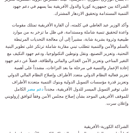
الشراكة بين جمهورية كوريا والدول الأفريقية بما يسهم في دعم جهود
التنمية المستدامة وتحقيق الازدهار المشترك.
وأكد الوزير عبد العاطي في كلمته، أن القارة الأفريقية تمتلك مقومات
واعدة لتحقيق تنمية شاملة ومستدامة، في ظل ما تزخر به من موارد
طبيعية وثروة بشرية شابة، مشيراً إلى أن معالجة التحديات المرتبطة
بالسلم والأمن والتنمية تتطلب تبني مقاربة شاملة ترتكز على تطوير البنية
التحتية، وتعزيز التصنيع، ونقل وتوطين التكنولوجيا، ودعم جهود التكيف مع
التغير المناخي وتعزيز الأمن الغذائي والمائي والطاقة، فضلاً عن دعم جهود
إعادة الإعمار والتنمية في مرحلة ما بعد النزاعات، مشدداً على أهمية
تعزيز فعالية النظام الدولي متعدد الأطراف وإصلاح النظام المالي الدولي
وتعزيز قدرة مؤسسات التمويل الدولية وبنوك التنمية متعددة الأطراف
على توفير التمويل الميسر للدول الأفريقية، مجدداً
دعم
مصر
الكامل
للموقف الأفريقي الموحد بشأن إصلاح مجلس الأمن وفقاً لتوافق إزولويني
وإعلان سرت.
الشراكة الكورية–الأفريقية