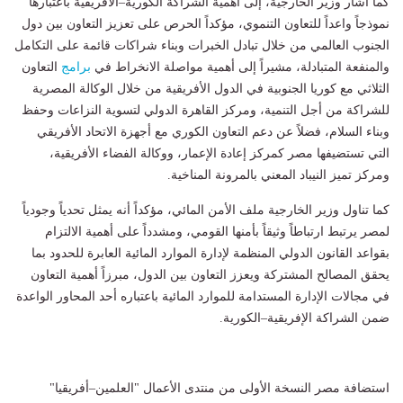
كما أشار وزير الخارجية، إلى أهمية الشراكة الكورية–الأفريقية باعتبارها
نموذجاً واعداً للتعاون التنموي، مؤكداً الحرص على تعزيز التعاون بين دول
الجنوب العالمي من خلال تبادل الخبرات وبناء شراكات قائمة على التكامل
والمنفعة المتبادلة، مشيراً إلى أهمية مواصلة الانخراط في
برامج
التعاون
الثلاثي مع كوريا الجنوبية في الدول الأفريقية من خلال الوكالة المصرية
للشراكة من أجل التنمية، ومركز القاهرة الدولي لتسوية النزاعات وحفظ
وبناء السلام، فضلاً عن دعم التعاون الكوري مع أجهزة الاتحاد الأفريقي
التي تستضيفها مصر كمركز إعادة الإعمار، ووكالة الفضاء الأفريقية،
ومركز تميز النيباد المعني بالمرونة المناخية.
كما تناول وزير الخارجية ملف الأمن المائي، مؤكداً أنه يمثل تحدياً وجودياً
لمصر يرتبط ارتباطاً وثيقاً بأمنها القومي، ومشدداً على أهمية الالتزام
بقواعد القانون الدولي المنظمة لإدارة الموارد المائية العابرة للحدود بما
يحقق المصالح المشتركة ويعزز التعاون بين الدول، مبرزاً أهمية التعاون
في مجالات الإدارة المستدامة للموارد المائية باعتباره أحد المحاور الواعدة
ضمن الشراكة الإفريقية–الكورية.
استضافة مصر النسخة الأولى من منتدى الأعمال "العلمين–أفريقيا"