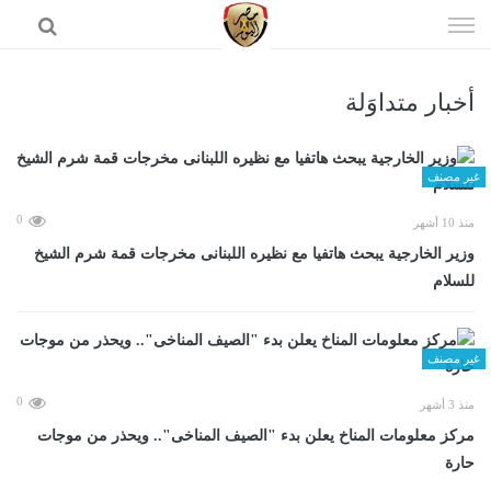
إذهب
الى
المحتوى
أخبار متداوَلة
الرئيسية
غير مصنف
0
منذ 10 أشهر
وزير الخارجية يبحث هاتفيا مع نظيره اللبنانى مخرجات قمة شرم الشيخ
للسلام
غير مصنف
0
منذ 3 أشهر
مركز معلومات المناخ يعلن بدء "الصيف المناخى".. ويحذر من موجات
حارة